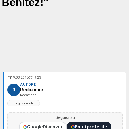
Benitez!"
19.03.2015
19:23
AUTORE
Redazione
R
Redazione
Tutti gli articoli →
Seguici su
Google
Discover
Fonti preferite