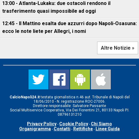
13:00 - Atlanta-Lukaku: due ostacoli rendono il
trasferimento quasi impossibile ad oggi
12:45 - Il Mattino esalta due azzurri dopo Napoli-Osasuna:
ecco le note liete per Allegri, i nomi
Altre Notizie »
CalcioNapoli24.it
testata giornalistica n.46 aut. Tribunale di Napoli del
18/06/2010 - N. registrazione ROC-27006.
Direttore responsabile: Salvatore Passante
Social Multiservice Cooperativa, Via Dei Fiorentini 21, 80133 Napoli P.I.
08796131210
Privacy Policy
Cookie Policy
Chi Siamo
-
-
Organigramma
Contatti
Rettifiche
Linee Guida
-
-
-