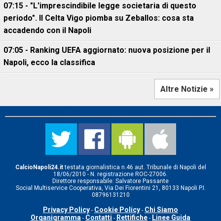
07:15 - "L'imprescindibile legge societaria di questo
periodo". Il Celta Vigo piomba su Zeballos: cosa sta
accadendo con il Napoli
07:05 - Ranking UEFA aggiornato: nuova posizione per il
Napoli, ecco la classifica
Altre Notizie »
CalcioNapoli24.it
testata giornalistica n.46 aut. Tribunale di Napoli del
18/06/2010 - N. registrazione ROC-27006.
Direttore responsabile: Salvatore Passante
Social Multiservice Cooperativa, Via Dei Fiorentini 21, 80133 Napoli P.I.
08796131210
Privacy Policy
Cookie Policy
Chi Siamo
-
-
Organigramma
Contatti
Rettifiche
Linee Guida
-
-
-