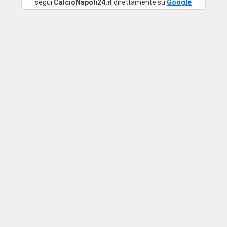
segui
CalcioNapoli24.it
direttamente su
Google