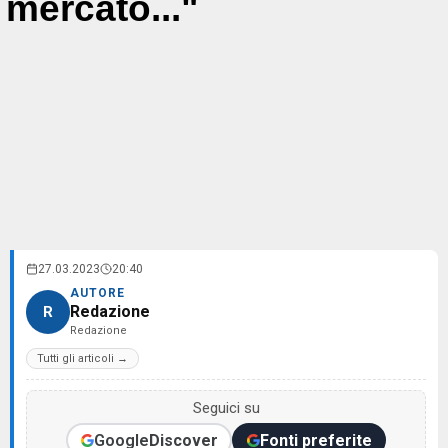
mercato..."
27.03.2023
20:40
AUTORE
Redazione
R
Redazione
Tutti gli articoli →
Seguici su
Google
Discover
Fonti preferite