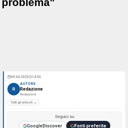
problema"
09.04.2025
14:50
AUTORE
Redazione
R
Redazione
Tutti gli articoli →
Seguici su
Google
Discover
Fonti preferite