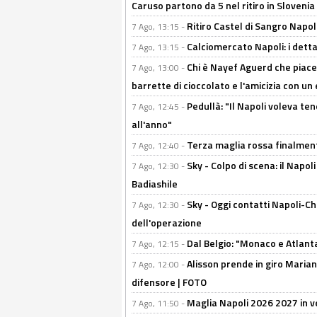
Caruso partono da 5 nel ritiro in Slovenia
Ritiro Castel di Sangro Napoli
7 Ago, 13:15 -
Calciomercato Napoli: i detta
7 Ago, 13:15 -
Chi è Nayef Aguerd che piace al
7 Ago, 13:00 -
barrette di cioccolato e l'amicizia con un 
Pedullà: "Il Napoli voleva te
7 Ago, 12:45 -
all'anno"
Terza maglia rossa finalment
7 Ago, 12:40 -
Sky - Colpo di scena: il Napo
7 Ago, 12:30 -
Badiashile
Sky - Oggi contatti Napoli-Ch
7 Ago, 12:30 -
dell'operazione
Dal Belgio: "Monaco e Atlant
7 Ago, 12:15 -
Alisson prende in giro Marianu
7 Ago, 12:00 -
difensore | FOTO
Maglia Napoli 2026 2027 in ve
7 Ago, 11:50 -