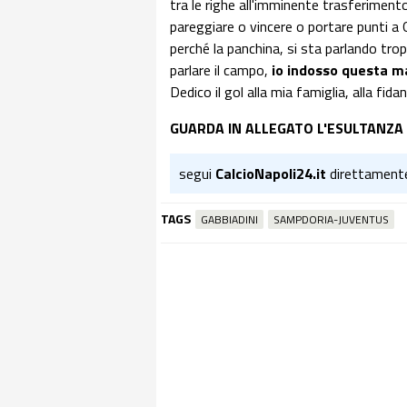
tra le righe all'imminente trasferiment
pareggiare o vincere o portare punti a
perché la panchina, si sta parlando tro
parlare il campo,
io indosso questa ma
Dedico il gol alla mia famiglia, alla fida
GUARDA IN ALLEGATO L'ESULTANZA
segui
CalcioNapoli24.it
direttament
TAGS
GABBIADINI
SAMPDORIA-JUVENTUS