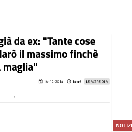
già da ex: "Tante cose
darò il massimo finchè
 maglia"
14-12-2014
14:46
LE ALTRE DI A
NOTIZ