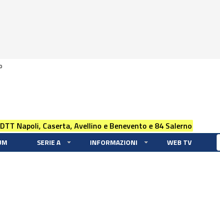
0
 DTT Napoli, Caserta, Avellino e Benevento e 84 Salerno
UM
SERIE A
INFORMAZIONI
WEB TV