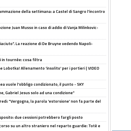
ammazione della settimana: a Castel di Sangro l'incontro
pzione Juan Musso in caso di addio di Vanja Milinkovic-
piaciuto". La reazione di De Bruyne vedendo Napoli-
 in tournée: cosa filtra
 Lobotka! Allenamento 'insolito' per i portieri | VIDEO
sea vuole l'obbligo condizionato, il punto - SKY
e, Gabriel Jesus solo ad una condizione"
redi: "Vergogna, la parola 'estorsione' non fa parte del
sposito: due cessioni potrebbero fargli posto
 corso su un altro straniero nel reparto guardie: Totè e