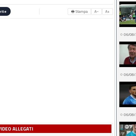
🖶 Stampa
A−
A+
rite
06/08/
06/08/
06/08/
VIDEO ALLEGATI