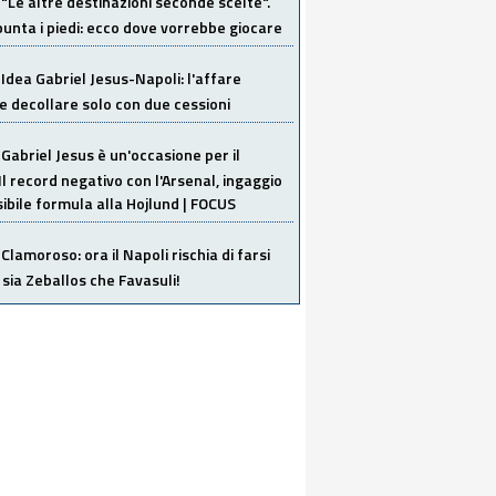
"Le altre destinazioni seconde scelte".
unta i piedi: ecco dove vorrebbe giocare
Idea Gabriel Jesus-Napoli: l'affare
 decollare solo con due cessioni
Gabriel Jesus è un'occasione per il
Il record negativo con l'Arsenal, ingaggio
sibile formula alla Hojlund | FOCUS
Clamoroso: ora il Napoli rischia di farsi
 sia Zeballos che Favasuli!