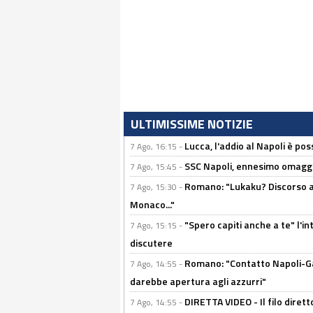
ULTIMISSIME NOTIZIE
Lucca, l'addio al Napoli è poss
7 Ago, 16:15 -
SSC Napoli, ennesimo omaggi
7 Ago, 15:45 -
Romano: "Lukaku? Discorso ap
7 Ago, 15:30 -
Monaco..."
"Spero capiti anche a te" l'i
7 Ago, 15:15 -
discutere
Romano: "Contatto Napoli-Gabr
7 Ago, 14:55 -
darebbe apertura agli azzurri"
DIRETTA VIDEO - Il filo dirett
7 Ago, 14:55 -