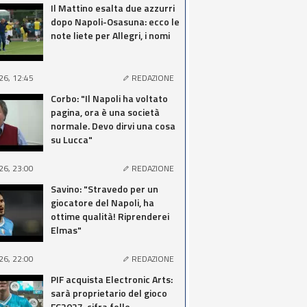
Il Mattino esalta due azzurri
dopo Napoli-Osasuna: ecco le
note liete per Allegri, i nomi
26, 12:45
REDAZIONE
Corbo: "Il Napoli ha voltato
pagina, ora è una società
normale. Devo dirvi una cosa
su Lucca"
26, 23:00
REDAZIONE
Savino: "Stravedo per un
giocatore del Napoli, ha
ottime qualità! Riprenderei
Elmas"
26, 22:00
REDAZIONE
PIF acquista Electronic Arts:
sarà proprietario del gioco
FC2027, cifra folle