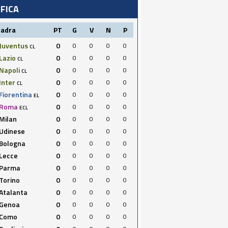
IFICA
uadra
PT
G
V
N
P
Juventus
0
0
0
0
0
CL
Lazio
0
0
0
0
0
CL
Napoli
0
0
0
0
0
CL
Inter
0
0
0
0
0
CL
Fiorentina
0
0
0
0
0
EL
Roma
0
0
0
0
0
ECL
Milan
0
0
0
0
0
Udinese
0
0
0
0
0
Bologna
0
0
0
0
0
Lecce
0
0
0
0
0
Parma
0
0
0
0
0
Torino
0
0
0
0
0
Atalanta
0
0
0
0
0
Genoa
0
0
0
0
0
Como
0
0
0
0
0