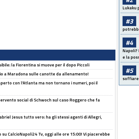
Lukaku p
#3
potrebbe
#4
Napoli? 
e la pos
ibile: la Fiorentina si muove per il dopo Piccoli
#5
o a Maradona sulle canotte da allenamento!
soffiare
erto con l'Atlanta ma non tornano i numeri, poi il
ntervento social di Schwoch sul caso Roggero che fa
iel Jesus tutto vero: ha gli stessi agenti di Allegri,
o su CalcioNapoli24 Tv, oggi alle ore 15:00! Vi piacerebbe