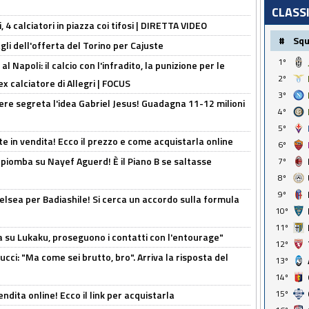
CLASS
, 4 calciatori in piazza coi tifosi | DIRETTA VIDEO
#
Sq
gli dell'offerta del Torino per Cajuste
1º
 Napoli: il calcio con l'infradito, la punizione per le
2º
ex calciatore di Allegri | FOCUS
3º
nere segreta l'idea Gabriel Jesus! Guadagna 11-12 milioni
4º
5º
e in vendita! Ecco il prezzo e come acquistarla online
6º
li piomba su Nayef Aguerd! È il Piano B se saltasse
7º
8º
9º
elsea per Badiashile! Si cerca un accordo sulla formula
10º
11º
a su Lukaku, proseguono i contatti con l'entourage"
12º
cci: "Ma come sei brutto, bro". Arriva la risposta del
13º
14º
15º
ndita online! Ecco il link per acquistarla