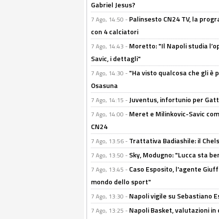
Gabriel Jesus?
Palinsesto CN24 TV, la progr
7 Ago, 14:50 -
con 4 calciatori
Moretto: "Il Napoli studia l’o
7 Ago, 14:43 -
Savic, i dettagli"
"Ha visto qualcosa che gli è 
7 Ago, 14:30 -
Osasuna
Juventus, infortunio per Gatti
7 Ago, 14:15 -
Meret e Milinkovic-Savic come
7 Ago, 14:00 -
CN24
Trattativa Badiashile: il Chel
7 Ago, 13:56 -
Sky, Modugno: "Lucca sta ben
7 Ago, 13:50 -
Caso Esposito, l'agente Giuff
7 Ago, 13:45 -
mondo dello sport"
Napoli vigile su Sebastiano E
7 Ago, 13:30 -
Napoli Basket, valutazioni in
7 Ago, 13:25 -