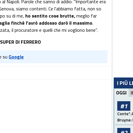
o al Napoli. Parole che sanno di addio: "Importante era
 Genova, siamo contenti. Ce l'abbiamo fatta, non so
ppo su di me,
ho sentito cose brutte,
meglio far
glia finché l'avrò addosso darò il massimo
.
nzata, il procuratore e quelli che mi vogliono bene".
 SUPER DI FERRERO
e su
Google
I PIÙ 
OGGI
I
#1
Conte". 
Bruyne: 
#2