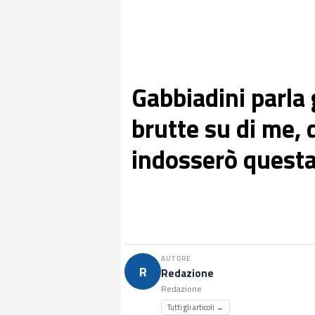
Gabbiadini parla 
brutte su di me, 
indosserò questa
AUTORE
R
Redazione
Redazione
Tutti gli articoli →