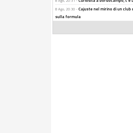
Curiosità a bordocampo, c'è 
8 Ago, 20:31 -
Cajuste nel mirino di un club 
8 Ago, 20:30 -
sulla formula