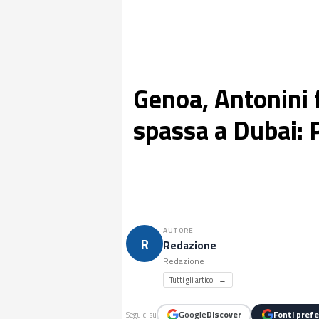
Genoa, Antonini f
spassa a Dubai: P
AUTORE
R
Redazione
Redazione
Tutti gli articoli →
Google
Discover
Fonti prefe
Seguici su