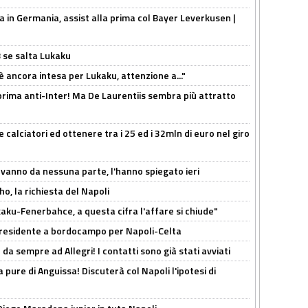
a in Germania, assist alla prima col Bayer Leverkusen |
B se salta Lukaku
'è ancora intesa per Lukaku, attenzione a..."
a prima anti-Inter! Ma De Laurentiis sembra più attratto
 calciatori ed ottenere tra i 25 ed i 32mln di euro nel giro
 vanno da nessuna parte, l'hanno spiegato ieri
o, la richiesta del Napoli
aku-Fenerbahce, a questa cifra l'affare si chiude"
 Presidente a bordocampo per Napoli-Celta
da sempre ad Allegri! I contatti sono già stati avviati
a pure di Anguissa! Discuterà col Napoli l'ipotesi di