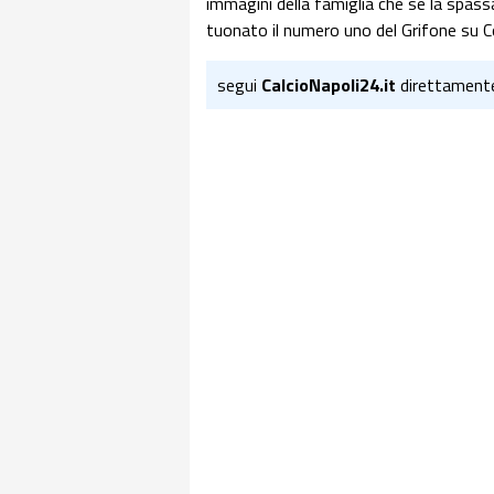
immagini della famiglia che se la spassa 
tuonato il numero uno del Grifone su Cor
segui
CalcioNapoli24.it
direttament