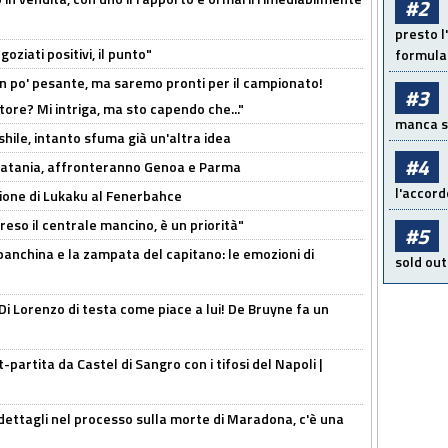
#2
presto l'
oziati positivi, il punto"
formula 
n po' pesante, ma saremo pronti per il campionato!
#3
tore? Mi intriga, ma sto capendo che..."
manca sol
shile, intanto sfuma già un'altra idea
#4
e Catania, affronteranno Genoa e Parma
l'accord
sione di Lukaku al Fenerbahce
reso il centrale mancino, è un priorità"
#5
 panchina e la zampata del capitano: le emozioni di
sold out
Di Lorenzo di testa come piace a lui! De Bruyne fa un
t-partita da Castel di Sangro con i tifosi del Napoli |
ettagli nel processo sulla morte di Maradona, c'è una