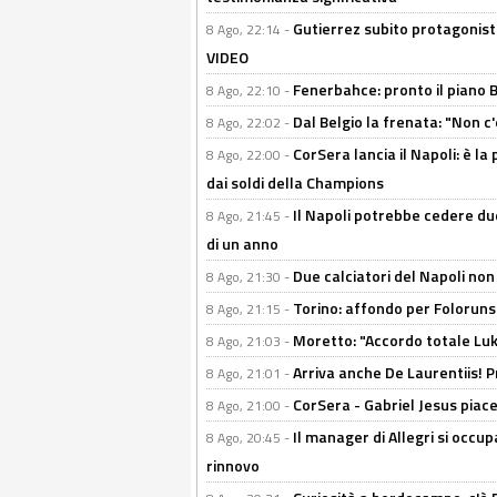
Gutierrez subito protagonist
8 Ago, 22:14 -
VIDEO
Fenerbahce: pronto il piano 
8 Ago, 22:10 -
Dal Belgio la frenata: "Non c
8 Ago, 22:02 -
CorSera lancia il Napoli: è l
8 Ago, 22:00 -
dai soldi della Champions
Il Napoli potrebbe cedere due
8 Ago, 21:45 -
di un anno
Due calciatori del Napoli non
8 Ago, 21:30 -
Torino: affondo per Folorunsh
8 Ago, 21:15 -
Moretto: "Accordo totale Luk
8 Ago, 21:03 -
Arriva anche De Laurentiis!
8 Ago, 21:01 -
CorSera - Gabriel Jesus piace 
8 Ago, 21:00 -
Il manager di Allegri si occup
8 Ago, 20:45 -
rinnovo