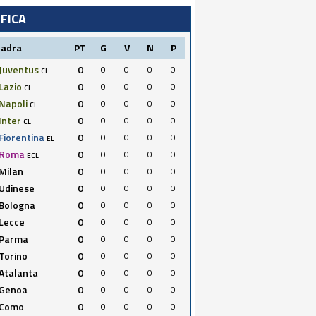
IFICA
uadra
PT
G
V
N
P
Juventus
0
0
0
0
0
CL
Lazio
0
0
0
0
0
CL
Napoli
0
0
0
0
0
CL
Inter
0
0
0
0
0
CL
Fiorentina
0
0
0
0
0
EL
Roma
0
0
0
0
0
ECL
Milan
0
0
0
0
0
Udinese
0
0
0
0
0
Bologna
0
0
0
0
0
Lecce
0
0
0
0
0
Parma
0
0
0
0
0
Torino
0
0
0
0
0
Atalanta
0
0
0
0
0
Genoa
0
0
0
0
0
Como
0
0
0
0
0