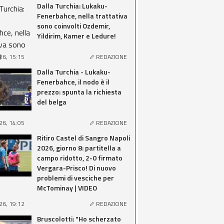
Dalla Turchia: Lukaku-
Fenerbahce, nella trattativa
sono coinvolti Ozdemir,
Yildirim, Kamer e Ledure!
26, 15:15
REDAZIONE
Dalla Turchia - Lukaku-
Fenerbahce, il nodo è il
prezzo: spunta la richiesta
del belga
26, 14:05
REDAZIONE
Ritiro Castel di Sangro Napoli
2026, giorno 8: partitella a
campo ridotto, 2-0 firmato
Vergara-Prisco! Di nuovo
problemi di vesciche per
McTominay | VIDEO
26, 19:12
REDAZIONE
Bruscolotti: "Ho scherzato