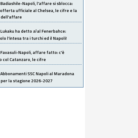
Badiashile-Napoli, l'affare si sblocca:
offerta ufficiale al Chelsea, le cifre e la
dell'affare
Lukaku ha detto
sì
al Fenerbahce:
o l'intesa tra i turchi ed il Napoli!
Favasuli-Napoli, affare fatto: c'è
o col Catanzaro, le cifre
Abbonamenti SSC Napoli al Maradona
 per la stagione 2026-2027