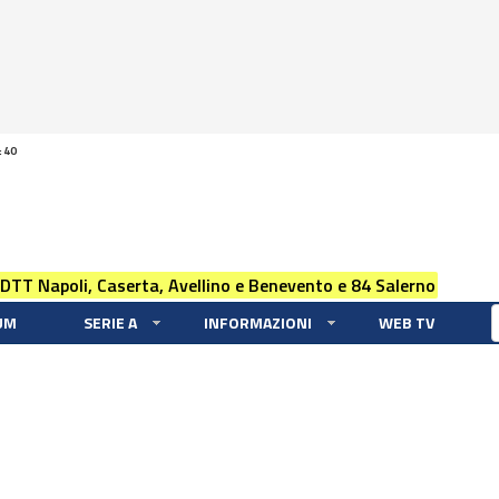
:40
 DTT Napoli, Caserta, Avellino e Benevento e 84 Salerno
UM
SERIE A
INFORMAZIONI
WEB TV