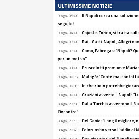
ULTIMISSIME NOTIZIE
Il Napoli cerca una soluzione
9 Ago, 05:00 -
seguito!
Cajuste-Torino, si tratta sull
9 Ago, 04:00 -
Rai - Gatti-Napoli, Allegri no
9 Ago, 03:00 -
Como, Fabregas: "Napoli? Qua
9 Ago, 02:00 -
per un motivo"
Bruscolotti promuove Marianu
9 Ago, 01:00 -
Malagò: "Conte mai contattato
9 Ago, 00:37 -
In che ruolo potrebbe giocare
9 Ago, 00:15 -
Graziani avverte il Napoli: “Lu
9 Ago, 00:00 -
Dalla Turchia avvertono il Na
8 Ago, 23:58 -
l'incontro"
Del Genio: "Lang il migliore, 
8 Ago, 23:55 -
Folorunsho verso l'addio al Na
8 Ago, 23:45 -
Due giocatori del Napoli sono
8 Ago, 23:30 -