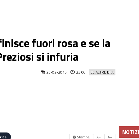
inisce fuori rosa e se la
reziosi si infuria
25-02-2015
23:00
LE ALTRE DI A
NOTIZ
🖶 Stampa
A−
A+
rite