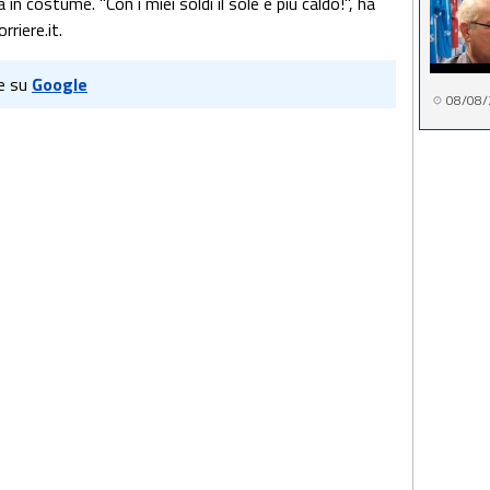
in costume. "Con i miei soldi il sole è più caldo!", ha
riere.it.
e su
Google
08/08/