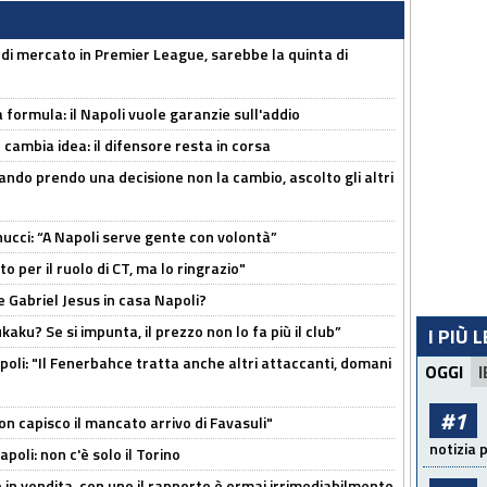
 di mercato in Premier League, sarebbe la quinta di
a formula: il Napoli vuole garanzie sull'addio
n cambia idea: il difensore resta in corsa
ndo prendo una decisione non la cambio, ascolto gli altri
cci: “A Napoli serve gente con volontà”
 per il ruolo di CT, ma lo ringrazio"
 Gabriel Jesus in casa Napoli?
kaku? Se si impunta, il prezzo non lo fa più il club”
I PIÙ 
poli: "Il Fenerbahce tratta anche altri attaccanti, domani
OGGI
I
#1
non capisco il mancato arrivo di Favasuli"
notizia 
poli: non c'è solo il Torino
 in vendita, con uno il rapporto è ormai irrimediabilmente