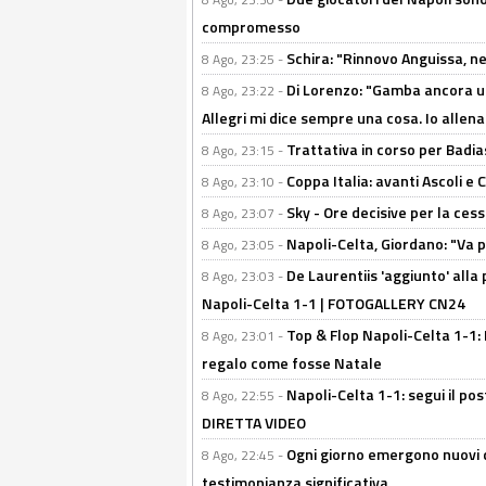
compromesso
Schira: "Rinnovo Anguissa, neg
8 Ago, 23:25 -
Di Lorenzo: "Gamba ancora u
8 Ago, 23:22 -
Allegri mi dice sempre una cosa. Io allena
Trattativa in corso per Badia
8 Ago, 23:15 -
Coppa Italia: avanti Ascoli 
8 Ago, 23:10 -
Sky - Ore decisive per la ces
8 Ago, 23:07 -
Napoli-Celta, Giordano: "Va p
8 Ago, 23:05 -
De Laurentiis 'aggiunto' alla
8 Ago, 23:03 -
Napoli-Celta 1-1 | FOTOGALLERY CN24
Top & Flop Napoli-Celta 1-1: 
8 Ago, 23:01 -
regalo come fosse Natale
Napoli-Celta 1-1: segui il pos
8 Ago, 22:55 -
DIRETTA VIDEO
Ogni giorno emergono nuovi d
8 Ago, 22:45 -
testimonianza significativa