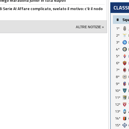
Diego Maradona junior in tuta Napoli
CLASS
di Serie A! Affare complicato, svelato il motivo: c'è il nodo
#
Sq
ALTRE NOTIZIE »
1º
2º
3º
4º
5º
6º
7º
8º
9º
10º
11º
12º
13º
14º
15º