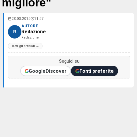
migliore"
23.03.2015
11:57
AUTORE
Redazione
R
Redazione
Tutti gli articoli →
Seguici su
Google
Discover
Fonti preferite