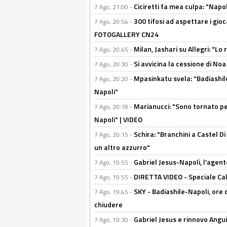
Ciciretti fa mea culpa: "Napo
7 Ago, 21:00 -
300 tifosi ad aspettare i gioc
7 Ago, 20:54 -
FOTOGALLERY CN24
Milan, Jashari su Allegri: "L
7 Ago, 20:45 -
Si avvicina la cessione di Noa
7 Ago, 20:30 -
Mpasinkatu svela: "Badiashil
7 Ago, 20:20 -
Napoli"
Marianucci: "Sono tornato per
7 Ago, 20:18 -
Napoli" | VIDEO
Schira: "Branchini a Castel Di
7 Ago, 20:15 -
un altro azzurro"
Gabriel Jesus-Napoli, l'agente:
7 Ago, 19:55 -
DIRETTA VIDEO - Speciale Cal
7 Ago, 19:55 -
SKY - Badiashile-Napoli, ore 
7 Ago, 19:45 -
chiudere
Gabriel Jesus e rinnovo Angui
7 Ago, 19:30 -