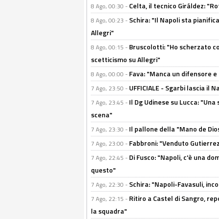
Celta, il tecnico Giráldez: "
8 Ago, 00:30 -
Schira: "Il Napoli sta pianifi
8 Ago, 00:23 -
Allegri"
Bruscolotti: "Ho scherzato co
8 Ago, 00:15 -
scetticismo su Allegri"
Fava: "Manca un difensore e u
8 Ago, 00:00 -
UFFICIALE - Sgarbi lascia il 
7 Ago, 23:50 -
Il Dg Udinese su Lucca: "Una 
7 Ago, 23:45 -
scena"
Il pallone della "Mano de Dio
7 Ago, 23:30 -
Fabbroni: "Venduto Gutierrez
7 Ago, 23:00 -
Di Fusco: "Napoli, c'è una d
7 Ago, 22:45 -
questo"
Schira: "Napoli-Favasuli, in
7 Ago, 22:30 -
Ritiro a Castel di Sangro, re
7 Ago, 22:15 -
la squadra"