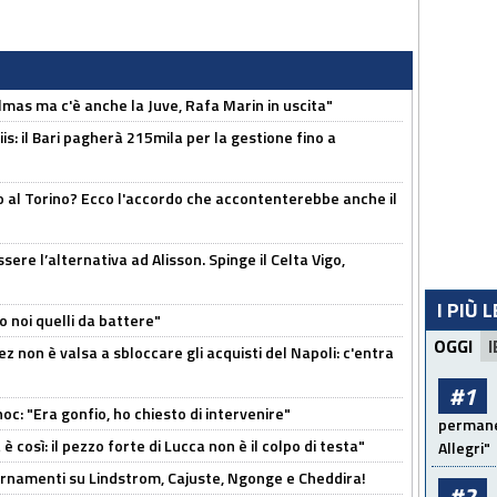
as ma c'è anche la Juve, Rafa Marin in uscita"
: il Bari pagherà 215mila per la gestione fino a
o al Torino? Ecco l'accordo che accontenterebbe anche il
re l’alternativa ad Alisson. Spinge il Celta Vigo,
I PIÙ 
o noi quelli da battere"
OGGI
I
z non è valsa a sbloccare gli acquisti del Napoli: c'entra
#1
c: "Era gonfio, ho chiesto di intervenire"
permanen
così: il pezzo forte di Lucca non è il colpo di testa"
Allegri"
iornamenti su Lindstrom, Cajuste, Ngonge e Cheddira!
#2