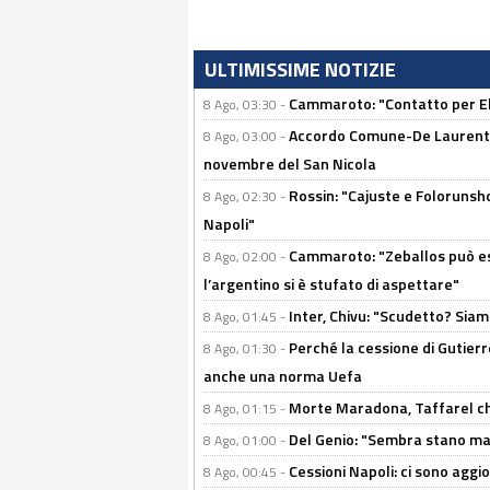
ULTIMISSIME NOTIZIE
Cammaroto: "Contatto per Elm
8 Ago, 03:30 -
Accordo Comune-De Laurentiis
8 Ago, 03:00 -
novembre del San Nicola
Rossin: "Cajuste e Folorunsh
8 Ago, 02:30 -
Napoli"
Cammaroto: "Zeballos può esse
8 Ago, 02:00 -
l’argentino si è stufato di aspettare"
Inter, Chivu: "Scudetto? Siam
8 Ago, 01:45 -
Perché la cessione di Gutierre
8 Ago, 01:30 -
anche una norma Uefa
Morte Maradona, Taffarel cho
8 Ago, 01:15 -
Del Genio: "Sembra stano ma è 
8 Ago, 01:00 -
Cessioni Napoli: ci sono agg
8 Ago, 00:45 -