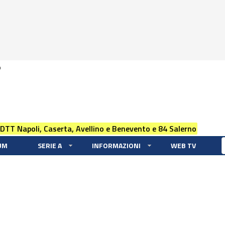
0
 DTT Napoli, Caserta, Avellino e Benevento e 84 Salerno
UM
SERIE A
INFORMAZIONI
WEB TV