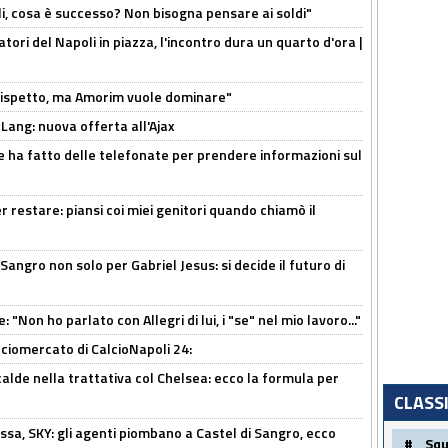
li, cosa è successo? Non bisogna pensare ai soldi"
atori del Napoli in piazza, l'incontro dura un quarto d'ora |
o rispetto, ma Amorim vuole dominare"
 Lang: nuova offerta all'Ajax
e ha fatto delle telefonate per prendere informazioni sul
 restare: piansi coi miei genitori quando chiamò il
 Sangro non solo per Gabriel Jesus: si decide il futuro di
 "Non ho parlato con Allegri di lui, i "se" nel mio lavoro..."
ciomercato di CalcioNapoli 24:
calde nella trattativa col Chelsea: ecco la formula per
CLASS
ssa, SKY: gli agenti piombano a Castel di Sangro, ecco
#
Sq