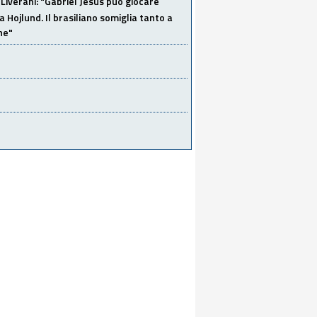
Liverani: "Gabriel Jesus può giocare
a Hojlund. Il brasiliano somiglia tanto a
ne"