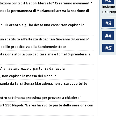
Rotazioni contro il Napoli. Mercato? Ci saranno movimenti"
insieme 
cando la permanenza di Marianucci: arriva la reazione di
De Bruy
#3
n Di Lorenzo e gli ho detto una cosa! Non capisco lo
#4
n sostituto all’altezza di capitan Giovanni Di Lorenzo"
Napoli in prestito: va alla Sambenedettese
#5
stagione storta può capitare, ma è forte! Si prenderà la
s" all'asta: prezzo di partenza da favola
, non capisco la mossa del Napoli"
omanda da farsi. Senza Maradona, non ci sarebbe tutto
contro settimana prossima per provare a chiudere"
port SSC Napoli: "Neres ha svolto parte della sessione con