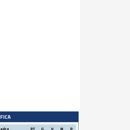
IFICA
uadra
PT
G
V
N
P