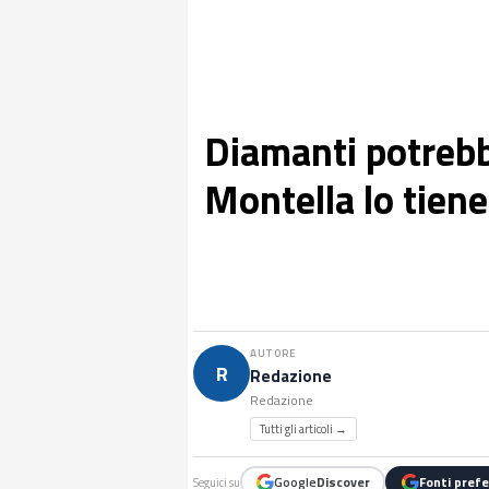
Diamanti potrebbe
Montella lo tien
AUTORE
R
Redazione
Redazione
Tutti gli articoli →
Google
Discover
Fonti prefe
Seguici su