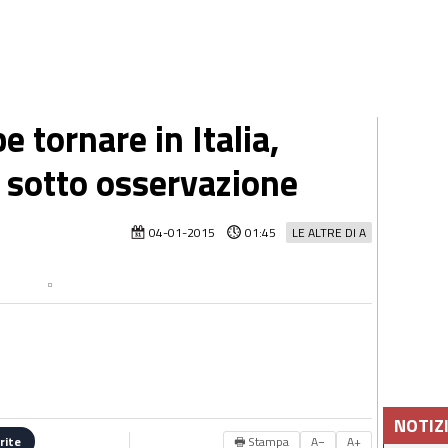
 tornare in Italia,
e sotto osservazione
04-01-2015
01:45
LE ALTRE DI A
NOTIZ
🖶 Stampa
A−
A+
rite