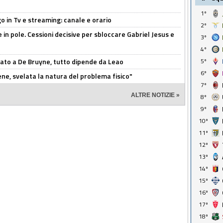
1º
o in Tv e streaming: canale e orario
2º
e in pole. Cessioni decisive per sbloccare Gabriel Jesus e
3º
4º
sato a De Bruyne, tutto dipende da Leao
5º
6º
e, svelata la natura del problema fisico"
7º
ALTRE NOTIZIE »
8º
9º
10º
11º
12º
13º
14º
15º
16º
17º
18º