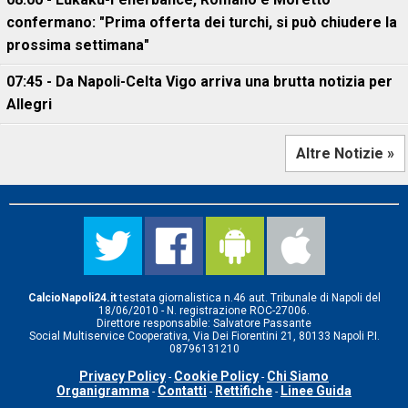
confermano: "Prima offerta dei turchi, si può chiudere la
prossima settimana"
07:45 - Da Napoli-Celta Vigo arriva una brutta notizia per
Allegri
Altre Notizie »
CalcioNapoli24.it
testata giornalistica n.46 aut. Tribunale di Napoli del
18/06/2010 - N. registrazione ROC-27006.
Direttore responsabile: Salvatore Passante
Social Multiservice Cooperativa, Via Dei Fiorentini 21, 80133 Napoli P.I.
08796131210
Privacy Policy
Cookie Policy
Chi Siamo
-
-
Organigramma
Contatti
Rettifiche
Linee Guida
-
-
-