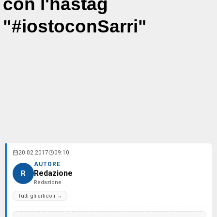
con l'hastag
"#iostoconSarri"
20.02.2017
09:10
AUTORE
Redazione
R
Redazione
Tutti gli articoli →