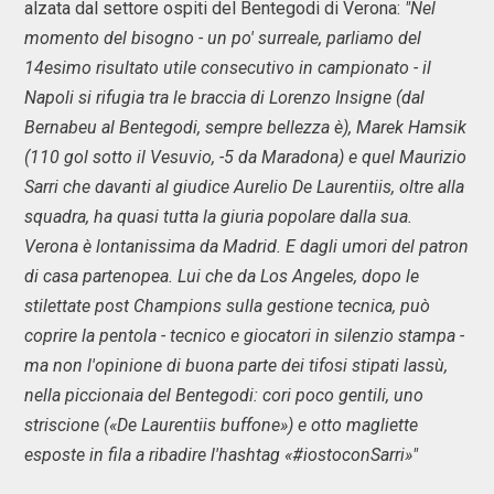
alzata dal settore ospiti del Bentegodi di Verona:
"Nel
momento del bisogno - un po' surreale, parliamo del
14esimo risultato utile consecutivo in campionato - il
Napoli si rifugia tra le braccia di Lorenzo Insigne (dal
Bernabeu al Bentegodi, sempre bellezza è), Marek Hamsik
(110 gol sotto il Vesuvio, -5 da Maradona) e quel Maurizio
Sarri che davanti al giudice Aurelio De Laurentiis, oltre alla
squadra, ha quasi tutta la giuria popolare dalla sua.
Verona è lontanissima da Madrid. E dagli umori del patron
di casa partenopea. Lui che da Los Angeles, dopo le
stilettate post Champions sulla gestione tecnica, può
coprire la pentola - tecnico e giocatori in silenzio stampa -
ma non l'opinione di buona parte dei tifosi stipati lassù,
nella piccionaia del Bentegodi: cori poco gentili, uno
striscione («De Laurentiis buffone») e otto magliette
esposte in fila a ribadire l'hashtag «#iostoconSarri»"