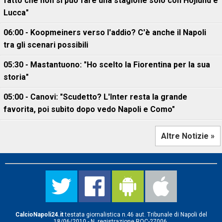
fatto che non si può fare una stagione solo con Hojlund e
Lucca"
06:00 - Koopmeiners verso l'addio? C'è anche il Napoli
tra gli scenari possibili
05:30 - Mastantuono: "Ho scelto la Fiorentina per la sua
storia"
05:00 - Canovi: "Scudetto? L'Inter resta la grande
favorita, poi subito dopo vedo Napoli e Como"
Altre Notizie »
CalcioNapoli24.it
testata giornalistica n.46 aut. Tribunale di Napoli del
18/06/2010 - N. registrazione ROC-27006.