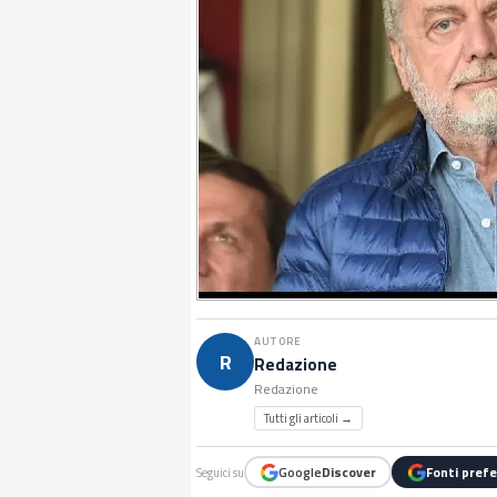
AUTORE
R
Redazione
Redazione
Tutti gli articoli →
Google
Discover
Fonti prefe
Seguici su