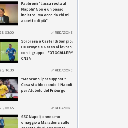
Fabbroni: "Lucca resta al
Napoli? Non è un passo
indietro! Ma ecco da chi mi
aspetto di più"
26, 03:00
REDAZIONE
Sorpresa a Castel di Sangro:
De Bruyne e Neres al lavoro
con il gruppo | FOTOGALLERY
CN24
26, 16:30
REDAZIONE
"Mancano i presupposti".
Cosa sta bloccando il Napoli
per Atubolu del Friburgo
26, 08:45
REDAZIONE
SSC Napoli, ennesimo
omaggio a Maradona sulle
canotte da allenamento!