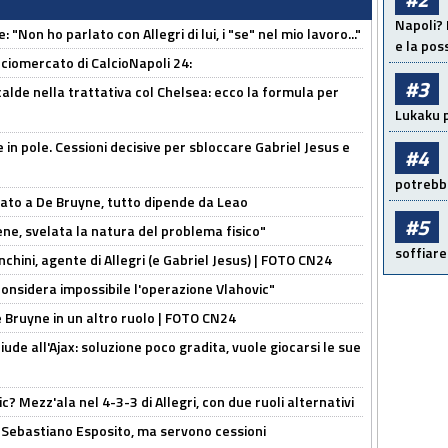
Napoli? 
 "Non ho parlato con Allegri di lui, i "se" nel mio lavoro..."
e la pos
ciomercato di CalcioNapoli 24:
#3
calde nella trattativa col Chelsea: ecco la formula per
Lukaku p
e in pole. Cessioni decisive per sbloccare Gabriel Jesus e
#4
potrebbe
sato a De Bruyne, tutto dipende da Leao
#5
e, svelata la natura del problema fisico"
soffiare
chini, agente di Allegri (e Gabriel Jesus) | FOTO CN24
considera impossibile l'operazione Vlahovic"
De Bruyne in un altro ruolo | FOTO CN24
de all'Ajax: soluzione poco gradita, vuole giocarsi le sue
? Mezz'ala nel 4-3-3 di Allegri, con due ruoli alternativi
a Sebastiano Esposito, ma servono cessioni