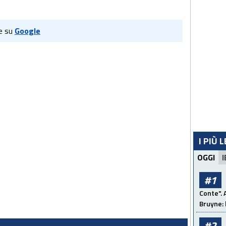
e su
Google
I PIÙ 
OGGI
I
#1
Conte". 
Bruyne: 
#2