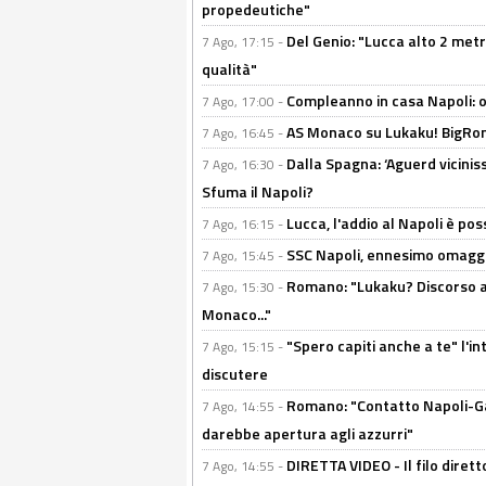
propedeutiche"
Del Genio: "Lucca alto 2 metri
7 Ago, 17:15 -
qualità"
Compleanno in casa Napoli: o
7 Ago, 17:00 -
AS Monaco su Lukaku! BigRom
7 Ago, 16:45 -
Dalla Spagna: ‘Aguerd viciniss
7 Ago, 16:30 -
Sfuma il Napoli?
Lucca, l'addio al Napoli è poss
7 Ago, 16:15 -
SSC Napoli, ennesimo omaggi
7 Ago, 15:45 -
Romano: "Lukaku? Discorso ap
7 Ago, 15:30 -
Monaco..."
"Spero capiti anche a te" l'i
7 Ago, 15:15 -
discutere
Romano: "Contatto Napoli-Gabr
7 Ago, 14:55 -
darebbe apertura agli azzurri"
DIRETTA VIDEO - Il filo dirett
7 Ago, 14:55 -