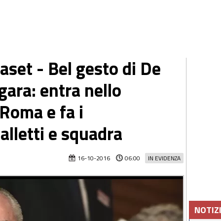
set - Bel gesto di De
gara: entra nello
 Roma e fa i
alletti e squadra
16-10-2016
06:00
IN EVIDENZA
NOTIZ