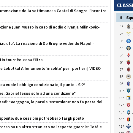
CLASS
ammazione della settimana: a Castel di Sangro l'incontro
#
Sq
pzione Juan Musso in caso di addio di Vanja Milinkovic-
1º
2º
3º
piaciuto". La reazione di De Bruyne vedendo Napoli-
4º
5º
 in tournée: cosa filtra
6º
 Lobotka! Allenamento 'insolito' per i portieri | VIDEO
7º
8º
9º
sea vuole l'obbligo condizionato, il punto - SKY
10º
e, Gabriel Jesus solo ad una condizione"
11º
redi: "Vergogna, la parola 'estorsione' non fa parte del
12º
13º
sposito: due cessioni potrebbero fargli posto
14º
 corso su un altro straniero nel reparto guardie: Totè e
15º