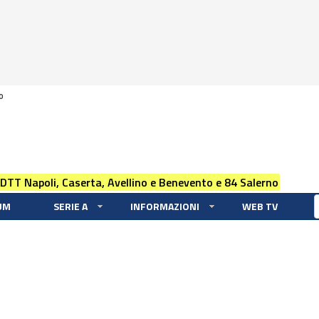
0
 DTT Napoli, Caserta, Avellino e Benevento e 84 Salerno
UM
SERIE A
INFORMAZIONI
WEB TV