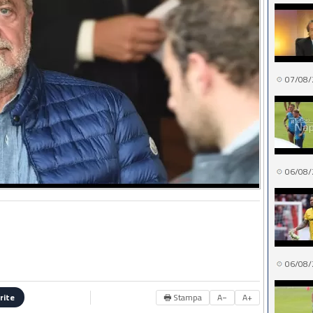
07/08/
06/08/
06/08/
🖶 Stampa
A−
A+
rite