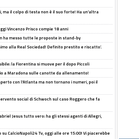
, ma il colpo di testa non è il suo forte! Ha un'altra
ggi Vincenzo Prisco compie 18 anni
 ha messo tutte le proposte in stand-by
imo alla Real Sociedad! Definito prestito e riscatto’.
ibile: la Fiorentina si muove per il dopo Piccoli
o a Maradona sulle canotte da allenamento!
erto con l'Atlanta ma non tornano i numeri, poi il
ntervento social di Schwoch sul caso Roggero che fa
iel Jesus tutto vero: ha gli stessi agenti di Allegri,
o su CalcioNapoli24 Tv, oggi alle ore 15:00! Vi piacerebbe