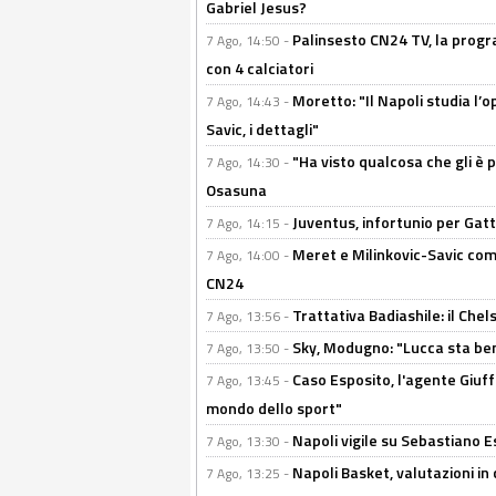
Gabriel Jesus?
Palinsesto CN24 TV, la progr
7 Ago, 14:50 -
con 4 calciatori
Moretto: "Il Napoli studia l’o
7 Ago, 14:43 -
Savic, i dettagli"
"Ha visto qualcosa che gli è 
7 Ago, 14:30 -
Osasuna
Juventus, infortunio per Gatti
7 Ago, 14:15 -
Meret e Milinkovic-Savic come
7 Ago, 14:00 -
CN24
Trattativa Badiashile: il Chel
7 Ago, 13:56 -
Sky, Modugno: "Lucca sta ben
7 Ago, 13:50 -
Caso Esposito, l'agente Giuff
7 Ago, 13:45 -
mondo dello sport"
Napoli vigile su Sebastiano E
7 Ago, 13:30 -
Napoli Basket, valutazioni in
7 Ago, 13:25 -