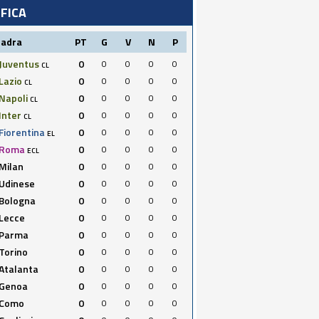
IFICA
uadra
PT
G
V
N
P
Juventus
0
0
0
0
0
CL
Lazio
0
0
0
0
0
CL
Napoli
0
0
0
0
0
CL
Inter
0
0
0
0
0
CL
Fiorentina
0
0
0
0
0
EL
Roma
0
0
0
0
0
ECL
Milan
0
0
0
0
0
Udinese
0
0
0
0
0
Bologna
0
0
0
0
0
Lecce
0
0
0
0
0
Parma
0
0
0
0
0
Torino
0
0
0
0
0
Atalanta
0
0
0
0
0
Genoa
0
0
0
0
0
Como
0
0
0
0
0