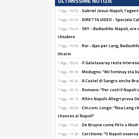
ULTIMISSIME NOTIZIE
Gabriel Jesus-Napoli, l'agente:
7 Ago, 19:55 -
DIRETTA VIDEO - Speciale Cal
7 Ago, 19:55 -
SKY - Badiashile-Napoli, ore 
7 Ago, 19:45 -
chiudere
Rai - Ajax per Lang, Badiashil
7 Ago, 19:00 -
Vicario
Il Galatasaray resta interes
7 Ago, 18:45 -
Modugno: "McTominay sta ben
7 Ago, 18:30 -
A Castel di Sangro anche Bran
7 Ago, 18:30 -
Romano: "Per costi il Napoli 
7 Ago, 18:15 -
Ritiro Napoli: Allegri prova 
7 Ago, 18:15 -
Cm.com, Longo: "Noa Lang chiu
7 Ago, 18:00 -
chances al Napoli"
De Bruyne come Pirlo o Modric
7 Ago, 17:45 -
Cerchione: "Il Napoli osserv
7 Ago, 17:30 -