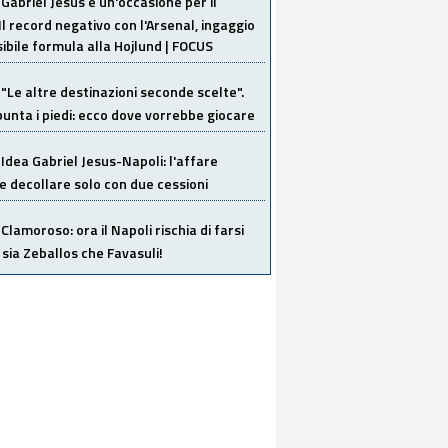
Gabriel Jesus è un'occasione per il
Il record negativo con l'Arsenal, ingaggio
sibile formula alla Hojlund | FOCUS
"Le altre destinazioni seconde scelte".
unta i piedi: ecco dove vorrebbe giocare
Idea Gabriel Jesus-Napoli: l'affare
 decollare solo con due cessioni
Clamoroso: ora il Napoli rischia di farsi
 sia Zeballos che Favasuli!