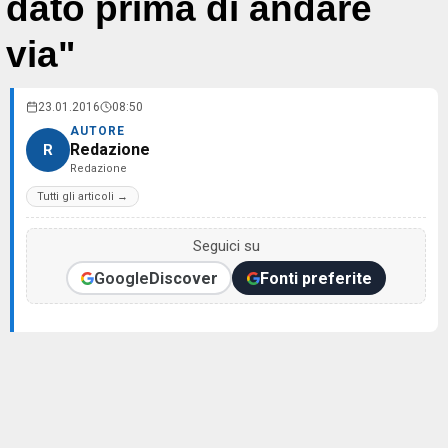
dato prima di andare
via"
23.01.2016
08:50
AUTORE
Redazione
R
Redazione
Tutti gli articoli →
Seguici su
Google
Discover
Fonti preferite