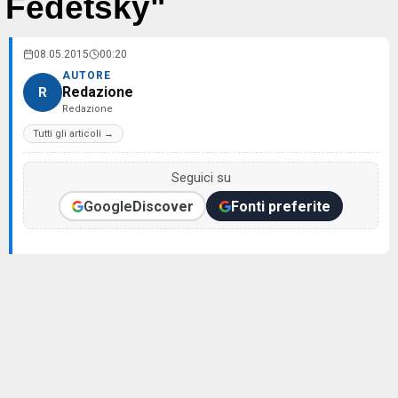
Fedetsky"
08.05.2015
00:20
AUTORE
Redazione
R
Redazione
Tutti gli articoli →
Seguici su
Google
Discover
Fonti preferite