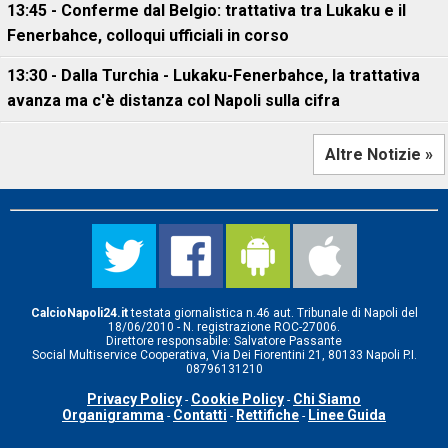
13:45 - Conferme dal Belgio: trattativa tra Lukaku e il
Fenerbahce, colloqui ufficiali in corso
13:30 - Dalla Turchia - Lukaku-Fenerbahce, la trattativa
avanza ma c'è distanza col Napoli sulla cifra
Altre Notizie »
CalcioNapoli24.it
testata giornalistica n.46 aut. Tribunale di Napoli del
18/06/2010 - N. registrazione ROC-27006.
Direttore responsabile: Salvatore Passante
Social Multiservice Cooperativa, Via Dei Fiorentini 21, 80133 Napoli P.I.
08796131210
Privacy Policy
Cookie Policy
Chi Siamo
-
-
Organigramma
Contatti
Rettifiche
Linee Guida
-
-
-