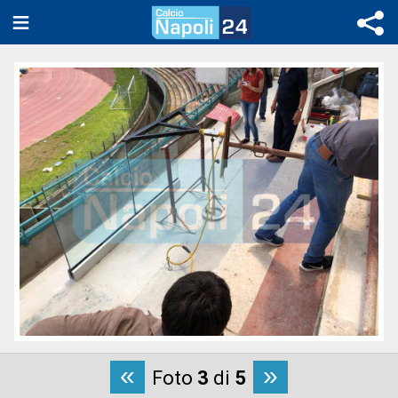
«
»
Foto
3
di
5