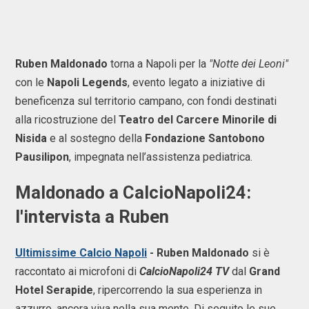
Ruben Maldonado
torna a Napoli per la
"Notte dei Leoni"
con le
Napoli Legends
, evento legato a iniziative di
beneficenza sul territorio campano, con fondi destinati
alla ricostruzione del
Teatro del Carcere Minorile di
Nisida
e al sostegno della
Fondazione Santobono
Pausilipon
, impegnata nell’assistenza pediatrica.
Maldonado a CalcioNapoli24:
l'intervista a Ruben
Ultimissime Calcio Napoli
- Ruben Maldonado
si è
raccontato ai microfoni di
CalcioNapoli24 TV
dal
Grand
Hotel Serapide
, ripercorrendo la sua esperienza in
azzurro, ancora viva nella sua mente. Di seguito le sue