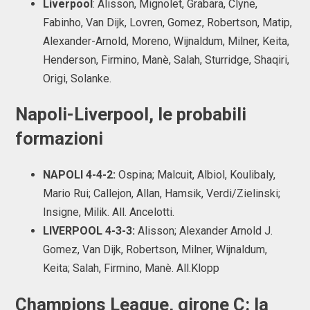
Liverpool
: Alisson, Mignolet, Grabara, Clyne,
Fabinho, Van Dijk, Lovren, Gomez, Robertson, Matip,
Alexander-Arnold, Moreno, Wijnaldum, Milner, Keita,
Henderson, Firmino, Manè, Salah, Sturridge, Shaqiri,
Origi, Solanke.
Napoli-Liverpool, le probabili
formazioni
NAPOLI 4-4-2:
Ospina; Malcuit, Albiol, Koulibaly,
Mario Rui; Callejon, Allan, Hamsik, Verdi/Zielinski;
Insigne, Milik. All. Ancelotti.
LIVERPOOL 4-3-3:
Alisson; Alexander Arnold J.
Gomez, Van Dijk, Robertson, Milner, Wijnaldum,
Keita; Salah, Firmino, Manè. All.Klopp
Champions League, girone C: la