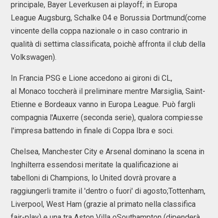
principale, Bayer Leverkusen ai playoff; in Europa
League Augsburg, Schalke 04 e Borussia Dortmund(come
vincente della coppa nazionale o in caso contrario in
qualità di settima classificata, poichè affronta il club della
Volkswagen).
In Francia PSG e Lione accedono ai gironi di CL,
al Monaco toccherà il preliminare mentre Marsiglia, Saint-
Etienne e Bordeaux vanno in Europa League. Può fargli
compagnia l'Auxerre (seconda serie), qualora compiesse
l'impresa battendo in finale di Coppa Ibra e soci.
Chelsea, Manchester City e Arsenal dominano la scena in
Inghilterra essendosi meritate la qualificazione ai
tabelloni di Champions, lo United dovrà provare a
raggiungerli tramite il 'dentro o fuori' di agosto;Tottenham,
Liverpool, West Ham (grazie al primato nella classifica
fair-play) e una tra Aston Villa oSouthampton (dipenderà