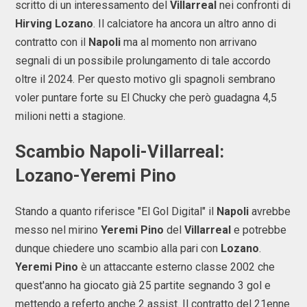
scritto di un interessamento del
Villarreal
nei confronti di
Hirving Lozano
. Il calciatore ha ancora un altro anno di
contratto con il
Napoli
ma al momento non arrivano
segnali di un possibile prolungamento di tale accordo
oltre il 2024. Per questo motivo gli spagnoli sembrano
voler puntare forte su El Chucky che però guadagna 4,5
milioni netti a stagione.
Scambio Napoli-Villarreal:
Lozano-Yeremi Pino
Stando a quanto riferisce "El Gol Digital" il
Napoli
avrebbe
messo nel mirino
Yeremi Pino
del
Villarreal
e potrebbe
dunque chiedere uno scambio alla pari con
Lozano
.
Yeremi Pino
è un attaccante esterno classe 2002 che
quest'anno ha giocato già 25 partite segnando 3 gol e
mettendo a referto anche 2 assist. Il contratto del 21enne