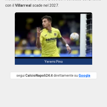
con il
Villarreal
scade nel 2027.
Yeremi Pino
segui
CalcioNapoli24.it
direttamente su
Google