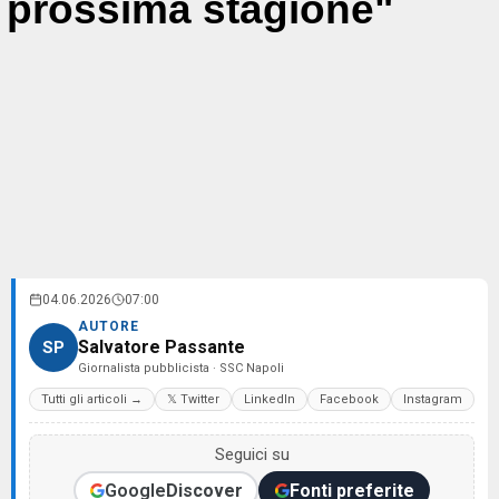
prossima stagione"
04.06.2026
07:00
AUTORE
Salvatore Passante
SP
Giornalista pubblicista · SSC Napoli
Tutti gli articoli →
𝕏 Twitter
LinkedIn
Facebook
Instagram
Seguici su
Google
Discover
Fonti preferite