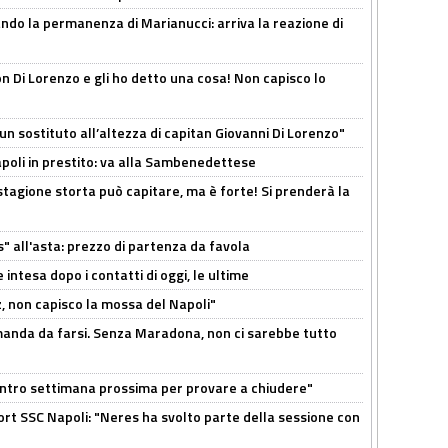
cando la permanenza di Marianucci: arriva la reazione di
n Di Lorenzo e gli ho detto una cosa! Non capisco lo
n sostituto all’altezza di capitan Giovanni Di Lorenzo"
Napoli in prestito: va alla Sambenedettese
stagione storta può capitare, ma è forte! Si prenderà la
s" all'asta: prezzo di partenza da favola
 intesa dopo i contatti di oggi, le ultime
, non capisco la mossa del Napoli"
omanda da farsi. Senza Maradona, non ci sarebbe tutto
contro settimana prossima per provare a chiudere"
port SSC Napoli: "Neres ha svolto parte della sessione con