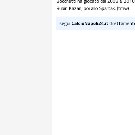
Bocchetti ha giocato dal 2008 al 2010 
Rubin Kazan, poi allo Spartak. (tmw)
segui
CalcioNapoli24.it
direttament