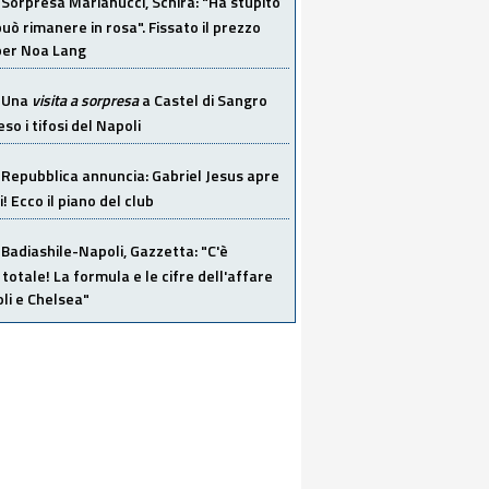
Sorpresa Marianucci, Schira: "Ha stupito
 può rimanere in rosa". Fissato il prezzo
 per Noa Lang
Una
visita a sorpresa
a Castel di Sangro
so i tifosi del Napoli
Repubblica annuncia: Gabriel Jesus apre
! Ecco il piano del club
Badiashile-Napoli, Gazzetta: "C'è
totale! La formula e le cifre dell'affare
li e Chelsea"