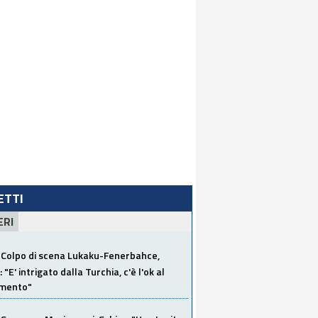
LETTI
ERI
Colpo di scena Lukaku-Fenerbahce,
"E' intrigato dalla Turchia, c'è l'ok al
imento"