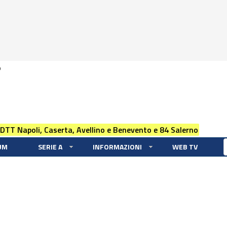
0
 DTT Napoli, Caserta, Avellino e Benevento e 84 Salerno
UM
SERIE A
INFORMAZIONI
WEB TV