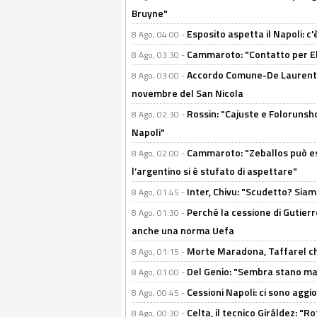
Bruyne"
Esposito aspetta il Napoli: c
8 Ago, 04:00 -
Cammaroto: "Contatto per Elm
8 Ago, 03:30 -
Accordo Comune-De Laurentiis
8 Ago, 03:00 -
novembre del San Nicola
Rossin: "Cajuste e Folorunsh
8 Ago, 02:30 -
Napoli"
Cammaroto: "Zeballos può esse
8 Ago, 02:00 -
l’argentino si è stufato di aspettare"
Inter, Chivu: "Scudetto? Siam
8 Ago, 01:45 -
Perché la cessione di Gutierre
8 Ago, 01:30 -
anche una norma Uefa
Morte Maradona, Taffarel cho
8 Ago, 01:15 -
Del Genio: "Sembra stano ma è 
8 Ago, 01:00 -
Cessioni Napoli: ci sono agg
8 Ago, 00:45 -
Celta, il tecnico Giráldez: "
8 Ago, 00:30 -