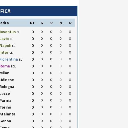
IFICA
uadra
PT
G
V
N
P
Juventus
0
0
0
0
0
CL
Lazio
0
0
0
0
0
CL
Napoli
0
0
0
0
0
CL
Inter
0
0
0
0
0
CL
Fiorentina
0
0
0
0
0
EL
Roma
0
0
0
0
0
ECL
Milan
0
0
0
0
0
Udinese
0
0
0
0
0
Bologna
0
0
0
0
0
Lecce
0
0
0
0
0
Parma
0
0
0
0
0
Torino
0
0
0
0
0
Atalanta
0
0
0
0
0
Genoa
0
0
0
0
0
Como
0
0
0
0
0