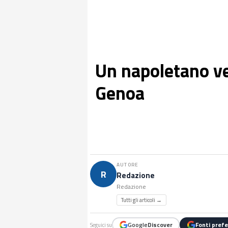
Un napoletano ve
Genoa
AUTORE
R
Redazione
Redazione
Tutti gli articoli →
Google
Discover
Fonti prefe
Seguici su