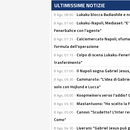
ULTIMISSIME NOTIZIE
Lukaku blocca Badiashile e no
8 Ago, 08:00 -
Lukaku-Napoli, Mediaset: "E' f
8 Ago, 07:40 -
Fenerbahce con l'agente"
Calciomercato Napoli, sfuma 
8 Ago, 07:25 -
formula dell'operazione
Colpo di scena Lukaku-Fenerba
8 Ago, 07:15 -
trasferimento"
Il Napoli sogna Gabriel Jesu
8 Ago, 07:00 -
Cammaroto: "L’idea di Gabrie
8 Ago, 06:30 -
solo con Hojlund e Lucca"
Koopmeiners verso l'addio? C'è
8 Ago, 06:00 -
Mastantuono: "Ho scelto la Fi
8 Ago, 05:30 -
Canovi: "Scudetto? L'Inter re
8 Ago, 05:00 -
Como"
Liverani: "Gabriel Jesus può g
8 Ago, 04:30 -