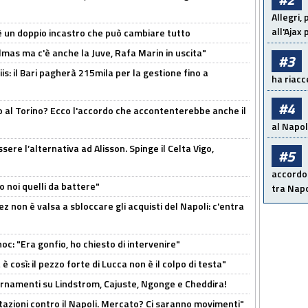
Allegri,
all'Ajax
'è un doppio incastro che può cambiare tutto
as ma c'è anche la Juve, Rafa Marin in uscita"
#3
: il Bari pagherà 215mila per la gestione fino a
ha riacce
#4
o al Torino? Ecco l'accordo che accontenterebbe anche il
al Napoli
re l’alternativa ad Alisson. Spinge il Celta Vigo,
#5
accordo 
o noi quelli da battere"
tra Napo
z non è valsa a sbloccare gli acquisti del Napoli: c'entra
c: "Era gonfio, ho chiesto di intervenire"
così: il pezzo forte di Lucca non è il colpo di testa"
iornamenti su Lindstrom, Cajuste, Ngonge e Cheddira!
Rotazioni contro il Napoli. Mercato? Ci saranno movimenti"