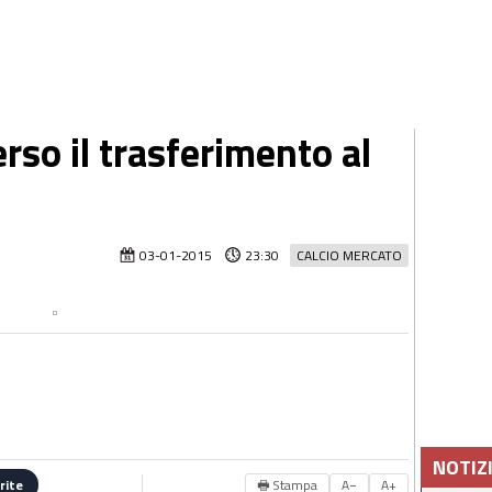
rso il trasferimento al
03-01-2015
23:30
CALCIO MERCATO
NOTIZ
🖶 Stampa
A−
A+
rite