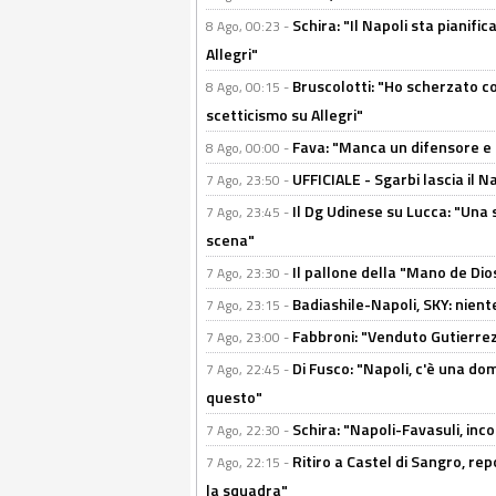
Schira: "Il Napoli sta pianifi
8 Ago, 00:23 -
Allegri"
Bruscolotti: "Ho scherzato co
8 Ago, 00:15 -
scetticismo su Allegri"
Fava: "Manca un difensore e u
8 Ago, 00:00 -
UFFICIALE - Sgarbi lascia il 
7 Ago, 23:50 -
Il Dg Udinese su Lucca: "Una 
7 Ago, 23:45 -
scena"
Il pallone della "Mano de Dio
7 Ago, 23:30 -
Badiashile-Napoli, SKY: niente
7 Ago, 23:15 -
Fabbroni: "Venduto Gutierrez
7 Ago, 23:00 -
Di Fusco: "Napoli, c'è una d
7 Ago, 22:45 -
questo"
Schira: "Napoli-Favasuli, in
7 Ago, 22:30 -
Ritiro a Castel di Sangro, re
7 Ago, 22:15 -
la squadra"