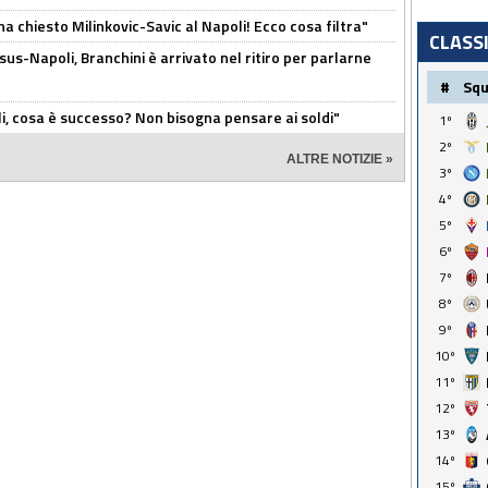
ha chiesto Milinkovic-Savic al Napoli! Ecco cosa filtra"
CLASS
us-Napoli, Branchini è arrivato nel ritiro per parlarne
#
Sq
li, cosa è successo? Non bisogna pensare ai soldi"
1º
2º
ALTRE NOTIZIE »
3º
4º
5º
6º
7º
8º
9º
10º
11º
12º
13º
14º
15º