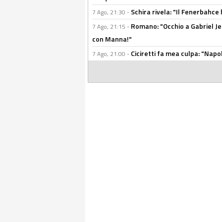
Schira rivela: "Il Fenerbahce 
7 Ago, 21:30 -
Romano: "Occhio a Gabriel Jes
7 Ago, 21:15 -
con Manna!"
Ciciretti fa mea culpa: "Napo
7 Ago, 21:00 -