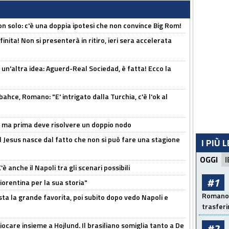
n solo: c'è una doppia ipotesi che non convince Big Rom!
inita! Non si presenterà in ritiro, ieri sera accelerata
un'altra idea: Aguerd-Real Sociedad, è fatta! Ecco la
hce, Romano: "E' intrigato dalla Turchia, c'è l'ok al
s, ma prima deve risolvere un doppio nodo
l Jesus nasce dal fatto che non si può fare una stagione
I PIÙ 
OGGI
I
 anche il Napoli tra gli scenari possibili
#1
orentina per la sua storia"
Romano: 
sta la grande favorita, poi subito dopo vedo Napoli e
trasfer
iocare insieme a Hojlund. Il brasiliano somiglia tanto a De
#2