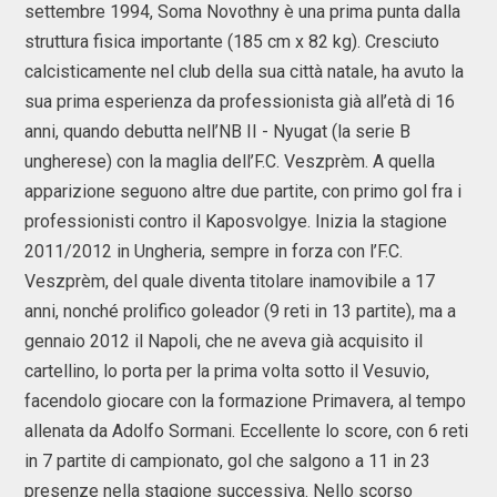
settembre 1994, Soma Novothny è una prima punta dalla
struttura fisica importante (185 cm x 82 kg). Cresciuto
calcisticamente nel club della sua città natale, ha avuto la
sua prima esperienza da professionista già all’età di 16
anni, quando debutta nell’NB II - Nyugat (la serie B
ungherese) con la maglia dell’F.C. Veszprèm. A quella
apparizione seguono altre due partite, con primo gol fra i
professionisti contro il Kaposvolgye. Inizia la stagione
2011/2012 in Ungheria, sempre in forza con l’F.C.
Veszprèm, del quale diventa titolare inamovibile a 17
anni, nonché prolifico goleador (9 reti in 13 partite), ma a
gennaio 2012 il Napoli, che ne aveva già acquisito il
cartellino, lo porta per la prima volta sotto il Vesuvio,
facendolo giocare con la formazione Primavera, al tempo
allenata da Adolfo Sormani. Eccellente lo score, con 6 reti
in 7 partite di campionato, gol che salgono a 11 in 23
presenze nella stagione successiva. Nello scorso