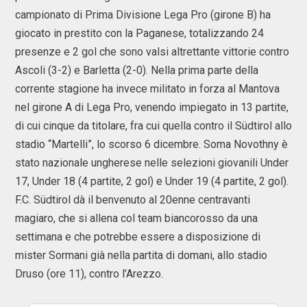
campionato di Prima Divisione Lega Pro (girone B) ha
giocato in prestito con la Paganese, totalizzando 24
presenze e 2 gol che sono valsi altrettante vittorie contro
Ascoli (3-2) e Barletta (2-0). Nella prima parte della
corrente stagione ha invece militato in forza al Mantova
nel girone A di Lega Pro, venendo impiegato in 13 partite,
di cui cinque da titolare, fra cui quella contro il Südtirol allo
stadio “Martelli”, lo scorso 6 dicembre. Soma Novothny è
stato nazionale ungherese nelle selezioni giovanili Under
17, Under 18 (4 partite, 2 gol) e Under 19 (4 partite, 2 gol).
F.C. Südtirol dà il benvenuto al 20enne centravanti
magiaro, che si allena col team biancorosso da una
settimana e che potrebbe essere a disposizione di
mister Sormani già nella partita di domani, allo stadio
Druso (ore 11), contro l’Arezzo.