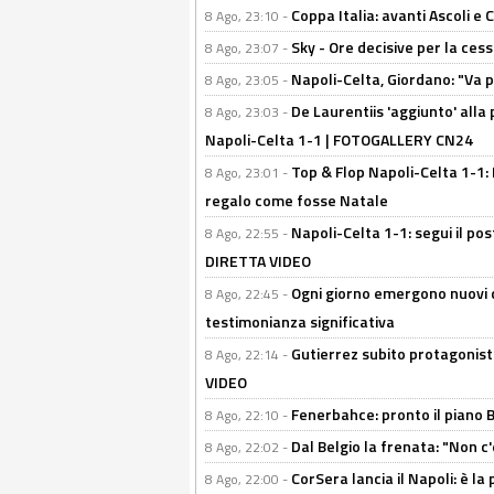
Coppa Italia: avanti Ascoli 
8 Ago, 23:10 -
Sky - Ore decisive per la ces
8 Ago, 23:07 -
Napoli-Celta, Giordano: "Va p
8 Ago, 23:05 -
De Laurentiis 'aggiunto' alla
8 Ago, 23:03 -
Napoli-Celta 1-1 | FOTOGALLERY CN24
Top & Flop Napoli-Celta 1-1: 
8 Ago, 23:01 -
regalo come fosse Natale
Napoli-Celta 1-1: segui il pos
8 Ago, 22:55 -
DIRETTA VIDEO
Ogni giorno emergono nuovi d
8 Ago, 22:45 -
testimonianza significativa
Gutierrez subito protagonist
8 Ago, 22:14 -
VIDEO
Fenerbahce: pronto il piano 
8 Ago, 22:10 -
Dal Belgio la frenata: "Non c
8 Ago, 22:02 -
CorSera lancia il Napoli: è l
8 Ago, 22:00 -