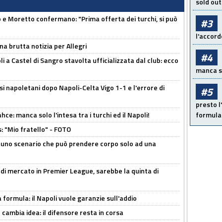
sold out
 Moretto confermano: "Prima offerta dei turchi, si può
#3
l'accord
na brutta notizia per Allegri
#4
a Castel di Sangro stavolta ufficializzata dal club: ecco
manca sol
si napoletani dopo Napoli-Celta Vigo 1-1 e l'errore di
#5
presto l'
ce: manca solo l'intesa tra i turchi ed il Napoli!
formula 
: "Mio fratello" - FOTO
 uno scenario che può prendere corpo solo ad una
 di mercato in Premier League, sarebbe la quinta di
a formula: il Napoli vuole garanzie sull'addio
n cambia idea: il difensore resta in corsa