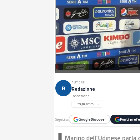
AUTORE
R
Redazione
Redazione
Tutti gli articoli →
Google
Discover
Fonti prefe
Seguici su
Marino dell'Udinese parla d