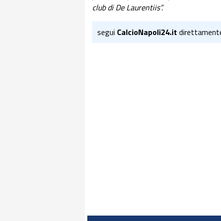
club di De Laurentiis”.
segui
CalcioNapoli24.it
direttament