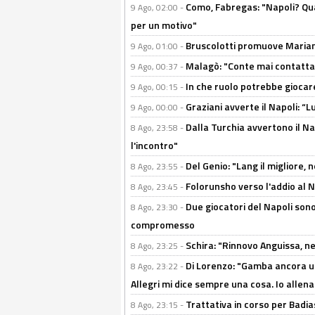
Como, Fabregas: "Napoli? Qua
9 Ago, 02:00 -
per un motivo"
Bruscolotti promuove Marianu
9 Ago, 01:00 -
Malagò: "Conte mai contattato
9 Ago, 00:37 -
In che ruolo potrebbe giocare
9 Ago, 00:15 -
Graziani avverte il Napoli: “Lu
9 Ago, 00:00 -
Dalla Turchia avvertono il Na
8 Ago, 23:58 -
l'incontro"
Del Genio: "Lang il migliore, 
8 Ago, 23:55 -
Folorunsho verso l'addio al Na
8 Ago, 23:45 -
Due giocatori del Napoli sono
8 Ago, 23:30 -
compromesso
Schira: "Rinnovo Anguissa, neg
8 Ago, 23:25 -
Di Lorenzo: "Gamba ancora u
8 Ago, 23:22 -
Allegri mi dice sempre una cosa. Io allena
Trattativa in corso per Badia
8 Ago, 23:15 -