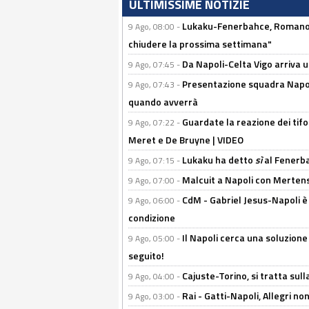
ULTIMISSIME NOTIZIE
Lukaku-Fenerbahce, Romano e
9 Ago, 08:00 -
chiudere la prossima settimana"
Da Napoli-Celta Vigo arriva u
9 Ago, 07:45 -
Presentazione squadra Napoli 
9 Ago, 07:43 -
quando avverrà
Guardate la reazione dei tifo
9 Ago, 07:22 -
Meret e De Bruyne | VIDEO
Lukaku ha detto
sì
al Fenerbah
9 Ago, 07:15 -
Malcuit a Napoli con Mertens
9 Ago, 07:00 -
CdM - Gabriel Jesus-Napoli è
9 Ago, 06:00 -
condizione
Il Napoli cerca una soluzione
9 Ago, 05:00 -
seguito!
Cajuste-Torino, si tratta sull
9 Ago, 04:00 -
Rai - Gatti-Napoli, Allegri no
9 Ago, 03:00 -