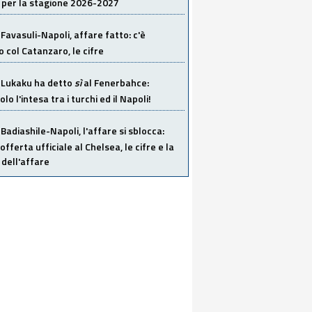
 per la stagione 2026-2027
Favasuli-Napoli, affare fatto: c'è
o col Catanzaro, le cifre
Lukaku ha detto
sì
al Fenerbahce:
o l'intesa tra i turchi ed il Napoli!
Badiashile-Napoli, l'affare si sblocca:
offerta ufficiale al Chelsea, le cifre e la
dell'affare