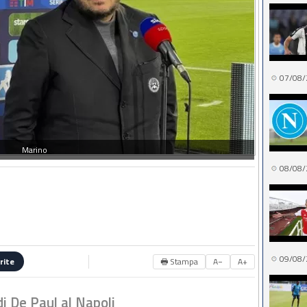
07/08/
Marino
08/08/
09/08/
🖶 Stampa
A−
A+
rite
i De Paul al Napoli