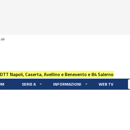
:20
 DTT Napoli, Caserta, Avellino e Benevento e 84 Salerno
UM
SERIE A
INFORMAZIONI
WEB TV