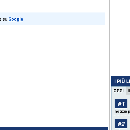
e su
Google
I PIÙ 
OGGI
I
#1
notizia 
#2