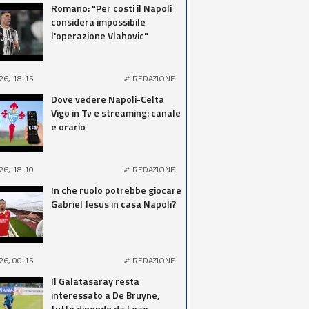
Romano: "Per costi il Napoli
considera impossibile
l'operazione Vlahovic"
26, 18:15
REDAZIONE
Dove vedere Napoli-Celta
Vigo in Tv e streaming: canale
e orario
26, 18:10
REDAZIONE
In che ruolo potrebbe giocare
Gabriel Jesus in casa Napoli?
26, 00:15
REDAZIONE
Il Galatasaray resta
interessato a De Bruyne,
tutto dipende da Leao