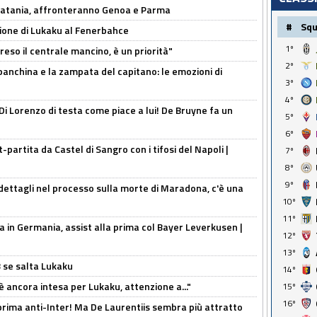
e Catania, affronteranno Genoa e Parma
#
Sq
sione di Lukaku al Fenerbahce
1º
reso il centrale mancino, è un priorità"
2º
 panchina e la zampata del capitano: le emozioni di
3º
4º
Di Lorenzo di testa come piace a lui! De Bruyne fa un
5º
6º
t-partita da Castel di Sangro con i tifosi del Napoli |
7º
8º
9º
ettagli nel processo sulla morte di Maradona, c'è una
10º
11º
a in Germania, assist alla prima col Bayer Leverkusen |
12º
13º
B se salta Lukaku
14º
'è ancora intesa per Lukaku, attenzione a..."
15º
16º
a prima anti-Inter! Ma De Laurentiis sembra più attratto