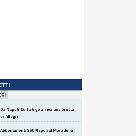
LETTI
ERI
Da Napoli-Celta Vigo arriva una brutta
per Allegri
Abbonamenti SSC Napoli al Maradona