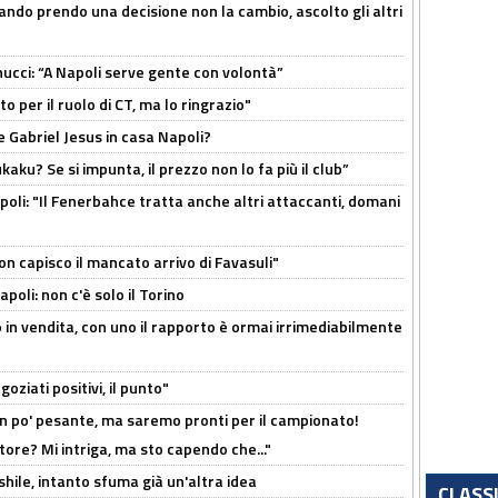
ndo prendo una decisione non la cambio, ascolto gli altri
cci: “A Napoli serve gente con volontà”
 per il ruolo di CT, ma lo ringrazio"
 Gabriel Jesus in casa Napoli?
kaku? Se si impunta, il prezzo non lo fa più il club”
poli: "Il Fenerbahce tratta anche altri attaccanti, domani
non capisco il mancato arrivo di Favasuli"
poli: non c'è solo il Torino
 in vendita, con uno il rapporto è ormai irrimediabilmente
oziati positivi, il punto"
n po' pesante, ma saremo pronti per il campionato!
tore? Mi intriga, ma sto capendo che..."
shile, intanto sfuma già un'altra idea
CLASS