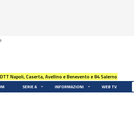
0
 DTT Napoli, Caserta, Avellino e Benevento e 84 Salerno
UM
SERIE A
INFORMAZIONI
WEB TV