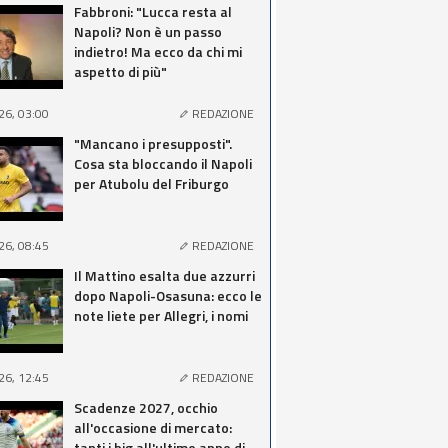
Fabbroni: "Lucca resta al
Napoli? Non è un passo
indietro! Ma ecco da chi mi
aspetto di più"
26, 03:00
REDAZIONE
"Mancano i presupposti".
Cosa sta bloccando il Napoli
per Atubolu del Friburgo
26, 08:45
REDAZIONE
Il Mattino esalta due azzurri
dopo Napoli-Osasuna: ecco le
note liete per Allegri, i nomi
26, 12:45
REDAZIONE
Scadenze 2027, occhio
all'occasione di mercato:
tanti i big all'ultimo anno di