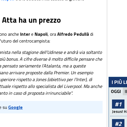
 Atta ha un prezzo
sono anche
Inter
e
Napoli
, ora
Alfredo Pedullà
di
futuro del centrocampista:
nista nella stagione dell’Udinese e andrà via soltanto
più bonus. A cifre diverse è molto difficile pensare che
veva pensato seriamente l’Atalanta, ma a queste
ssano arrivare proposte dalla Premier. Un esempio
periore rispetto a Jones (obiettivo per l’Inter), di
I PIÙ 
uale rispetto allo specialista del Liverpool. Ma anche
OGGI
I
nto in caso di proposta irrinunciabile".
#1
e su
Google
Jesus! H
#2