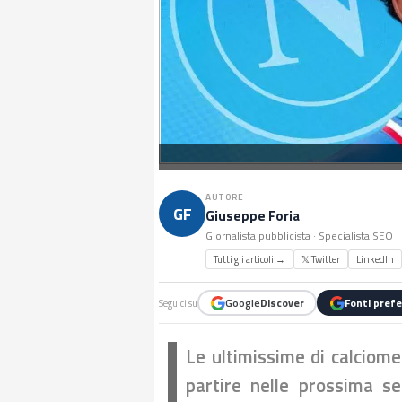
AUTORE
GF
Giuseppe Foria
Giornalista pubblicista · Specialista SEO
Tutti gli articoli →
𝕏 Twitter
LinkedIn
Google
Discover
Fonti prefe
Seguici su
Le ultimissime di calciome
partire nelle prossima s