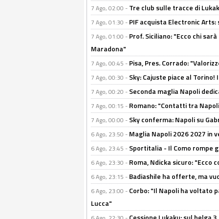
Tre club sulle tracce di Luka
7 Ago, 02:00 -
PIF acquista Electronic Arts: 
7 Ago, 01:30 -
Prof. Siciliano: "Ecco chi sarà
7 Ago, 01:00 -
Maradona"
Pisa, Pres. Corrado: "Valoriz
7 Ago, 00:45 -
Sky: Cajuste piace al Torino!
7 Ago, 00:30 -
Seconda maglia Napoli dedica
7 Ago, 00:20 -
Romano: "Contatti tra Napoli 
7 Ago, 00:15 -
Sky conferma: Napoli su Gabr
7 Ago, 00:00 -
Maglia Napoli 2026 2027 in ve
6 Ago, 23:50 -
Sportitalia - Il Como rompe g
6 Ago, 23:45 -
Roma, Ndicka sicuro: "Ecco c
6 Ago, 23:30 -
Badiashile ha offerte, ma vu
6 Ago, 23:15 -
Corbo: "Il Napoli ha voltato 
6 Ago, 23:00 -
Lucca"
Cessione Lukaku: sul belga 3 
6 Ago, 22:30 -