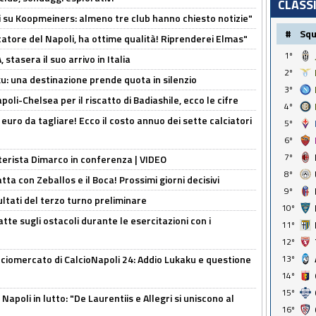
CLASS
ci su Koopmeiners: almeno tre club hanno chiesto notizie"
#
Sq
catore del Napoli, ha ottime qualità! Riprenderei Elmas"
1º
stasera il suo arrivo in Italia
2º
ku: una destinazione prende quota in silenzio
3º
oli-Chelsea per il riscatto di Badiashile, ecco le cifre
4º
i euro da tagliare! Ecco il costo annuo dei sette calciatori
5º
6º
7º
nterista Dimarco in conferenza | VIDEO
8º
atta con Zeballos e il Boca! Prossimi giorni decisivi
9º
ultati del terzo turno preliminare
10º
tte sugli ostacoli durante le esercitazioni con i
11º
12º
13º
ciomercato di CalcioNapoli 24: Addio Lukaku e questione
14º
15º
apoli in lutto: "De Laurentiis e Allegri si uniscono al
16º