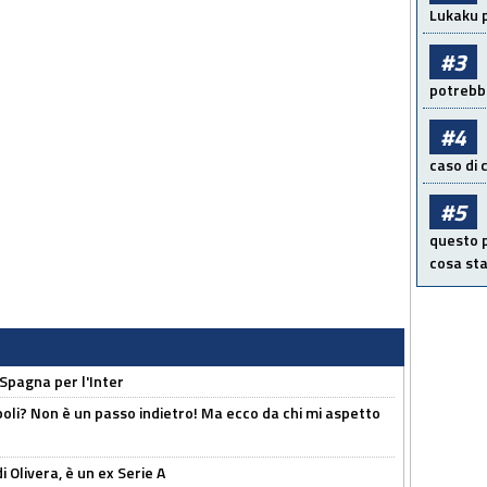
Lukaku p
#3
potrebbe
#4
caso di
#5
questo p
cosa sta
 Spagna per l'Inter
poli? Non è un passo indietro! Ma ecco da chi mi aspetto
i Olivera, è un ex Serie A