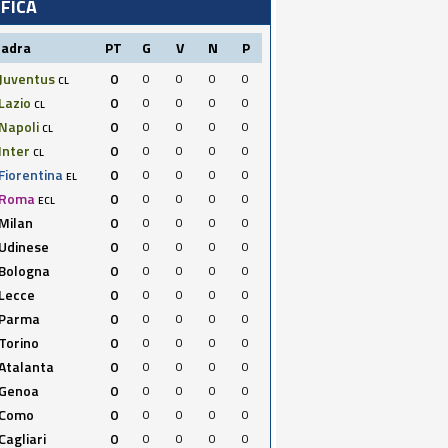
IFICA
uadra
PT
G
V
N
P
Juventus
0
0
0
0
0
CL
Lazio
0
0
0
0
0
CL
Napoli
0
0
0
0
0
CL
Inter
0
0
0
0
0
CL
Fiorentina
0
0
0
0
0
EL
Roma
0
0
0
0
0
ECL
Milan
0
0
0
0
0
Udinese
0
0
0
0
0
Bologna
0
0
0
0
0
Lecce
0
0
0
0
0
Parma
0
0
0
0
0
Torino
0
0
0
0
0
Atalanta
0
0
0
0
0
Genoa
0
0
0
0
0
Como
0
0
0
0
0
Cagliari
0
0
0
0
0