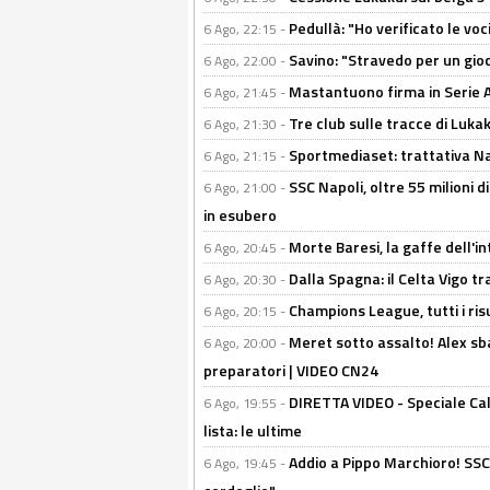
Pedullà: "Ho verificato le vo
6 Ago, 22:15 -
Savino: "Stravedo per un gio
6 Ago, 22:00 -
Mastantuono firma in Serie A, 
6 Ago, 21:45 -
Tre club sulle tracce di Luka
6 Ago, 21:30 -
Sportmediaset: trattativa Nap
6 Ago, 21:15 -
SSC Napoli, oltre 55 milioni d
6 Ago, 21:00 -
in esubero
Morte Baresi, la gaffe dell'i
6 Ago, 20:45 -
Dalla Spagna: il Celta Vigo tr
6 Ago, 20:30 -
Champions League, tutti i ris
6 Ago, 20:15 -
Meret sotto assalto! Alex sba
6 Ago, 20:00 -
preparatori | VIDEO CN24
DIRETTA VIDEO - Speciale Cal
6 Ago, 19:55 -
lista: le ultime
Addio a Pippo Marchioro! SSC N
6 Ago, 19:45 -