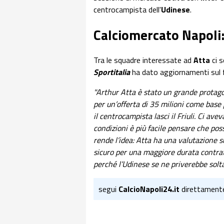
centrocampista dell'
Udinese
.
Calciomercato Napoli:
Tra le squadre interessate ad
Atta
ci 
Sportitalia
ha dato aggiornamenti sul 
"Arthur Atta è stato un grande protago
per un’offerta di 35 milioni come base 
il centrocampista lasci il Friuli. Ci a
condizioni è più facile pensare che po
rende l’idea: Atta ha una valutazione su
sicuro per una maggiore durata contratt
perché l’Udinese se ne priverebbe solta
segui
CalcioNapoli24.it
direttament