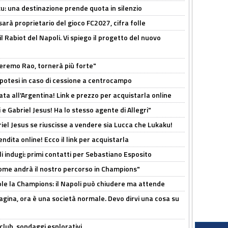
ku: una destinazione prende quota in silenzio
sarà proprietario del gioco FC2027, cifra folle
 il Rabiot del Napoli. Vi spiego il progetto del nuovo
zeremo Rao, tornerà più forte"
 Ipotesi in caso di cessione a centrocampo
ta all'Argentina! Link e prezzo per acquistarla online
e Gabriel Jesus! Ha lo stesso agente di Allegri"
iel Jesus se riuscisse a vendere sia Lucca che Lukaku!
ndita online! Ecco il link per acquistarla
li indugi: primi contatti per Sebastiano Esposito
ome andrà il nostro percorso in Champions"
ole la Champions: il Napoli può chiudere ma attende
pagina, ora è una società normale. Devo dirvi una cosa su
club, sondaggi esplorativi