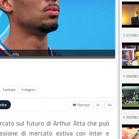
07/08/
Atta
06/08/
Facebook
Instagram
🖶 Stampa
A−
A+
rite
06/08/
rcato sul futuro di Arthur Atta che può
essione di mercato estiva con Inter e