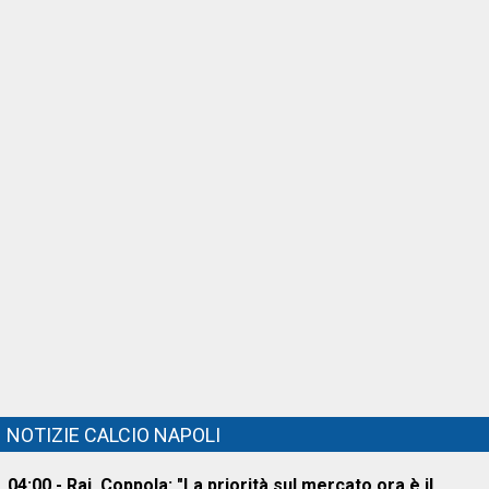
NOTIZIE CALCIO NAPOLI
04:00 - Rai, Coppola: "La priorità sul mercato ora è il