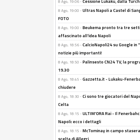
Cessione Lukaku, dalla Turchi
8 Ago, 19:06 -
Ultras Napoli a Castel di Sang
8 Ago, 19:00 -
FOTO
Beukema pronto tra tre setti
8 Ago, 19:00 -
affascinato all'idea Napoli
CalcioNapoli24 su Google in "
8 Ago, 18:56 -
notizie più importanti!
Palinsesto CN24 TV, la progr
8 Ago, 18:50 -
19.30
Gazzetta.it - Lukaku-Fenerbah
8 Ago, 18:45 -
chiudere
Ci sono tre giocatori del Napo
8 Ago, 18:30 -
Celta
ULTIM'ORA Rai - Il Fenerbahce
8 Ago, 18:15 -
Napoli: ecco i dettagli
McTominay in campo stasera? 
8 Ago, 18:15 -
scelta di Allegri