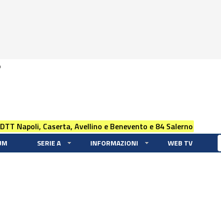
0
 DTT Napoli, Caserta, Avellino e Benevento e 84 Salerno
UM
SERIE A
INFORMAZIONI
WEB TV