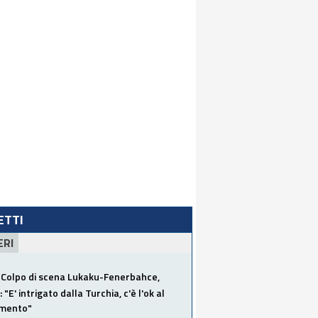
LETTI
ERI
Colpo di scena Lukaku-Fenerbahce,
"E' intrigato dalla Turchia, c'è l'ok al
imento"