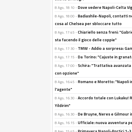
Dove vedere Napoli-Celta Vig
8 Ago, 18:10 -
Badiashile-Napoli, contatti n
8 Ago, 18:00 -
cosa al Chelsea per sbloccare tutto
Chiariello senza freni: "Gabri
8 Ago, 17:45 -
sta facendo il gioco delle coppie"
TMW - Addio a sorpresa: Gam
8 Ago, 17:30 -
Da Torino: "Cajuste in granata
8 Ago, 17:15 -
Schira: "Trattativa avanzata
8 Ago, 17:00 -
con opzione"
Romano e Moretto: "Napoli in
8 Ago, 16:45 -
l'agente"
Accordo totale con Lukaku! Ro
8 Ago, 16:30 -
Yildirim"
De Bruyne, Neres e Gilmour in
8 Ago, 16:30 -
Ufficiale: nuova avventura per
8 Ago, 16:15 -
Primavera Napoli-Portici 1-3,
8 Ago, 15:45 -