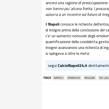
ancora una ragione di preoccupazione.
non hanno piu' alcuna fretta. I procurat
azzurra a un incontro sul futuro di Insi
Il
Napoli
conosce le richieste dell’ento
di Insigne prima della conclusione del 
c’e' un aumento notevole degli emolume
quantificazione della cosiddetta gesti
Insigne avanzarono una richiesta di ingag
si spingeva a oltre la meta'.
segui
CalcioNapoli24.it
direttament
TAGS
NAPOLI
RINNOVO
INSIGNE
DE LAU