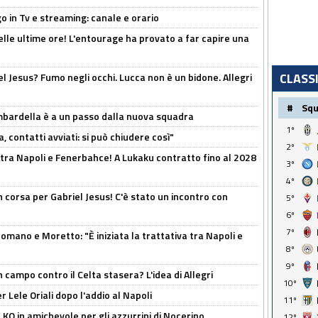
o in Tv e streaming: canale e orario
elle ultime ore! L'entourage ha provato a far capire una
CLASS
el Jesus? Fumo negli occhi. Lucca non è un bidone. Allegri
#
Sq
bardella è a un passo dalla nuova squadra
1º
, contatti avviati: si può chiudere così"
2º
 tra Napoli e Fenerbahce! A Lukaku contratto fino al 2028
3º
4º
 corsa per Gabriel Jesus! C'è stato un incontro con
5º
6º
7º
mano e Moretto: "È iniziata la trattativa tra Napoli e
8º
9º
 campo contro il Celta stasera? L'idea di Allegri
10º
 Lele Oriali dopo l'addio al Napoli
11º
 KO in amichevole per gli azzurrini di Nocerino
12º