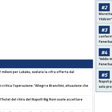
#2
Moretto:
Yildirim"
#3
conferma
Fenerb
#4
"Addio i
Fenerba
 milioni per Lukaku, svelata la cifra offerta dal
#5
Napoli p
 critica l’operazione: “Allegri e Branchini, situazione che
solo pr
l'hotel del ritiro del Napoli! Big Rom vuole accettare