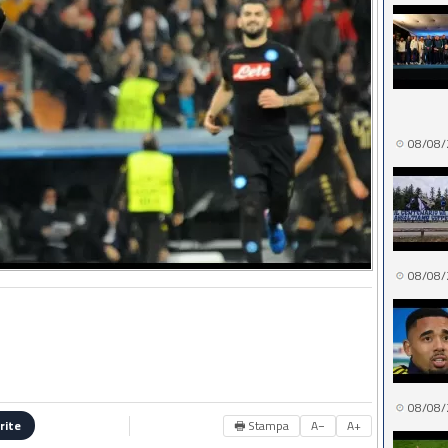
08/08/
08/08/
08/08/
🖶 Stampa
A−
A+
rite