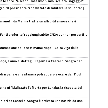
a le cifre: "Al Napoli massimo 5 mln, svelato l'ingaggio"
ro: "Il presidente ci ha vietato di salutare la squadra" |
mane! Il ds Manna tratta un altro difensore che è
Fonti preferite": aggiungi subito CN24 per non perderti le
ammazione della settimana: Napoli-Celta Vigo dalle
çe, siamo ai dettagli: l'agente a Castel di Sangro per
li in palla e che stasera potrebbero giocare dal 1' col
 ha ufficializzato l'offerta per Lukaku, la risposta del
Ieri da Castel di Sangro è arrivata una notizia da una