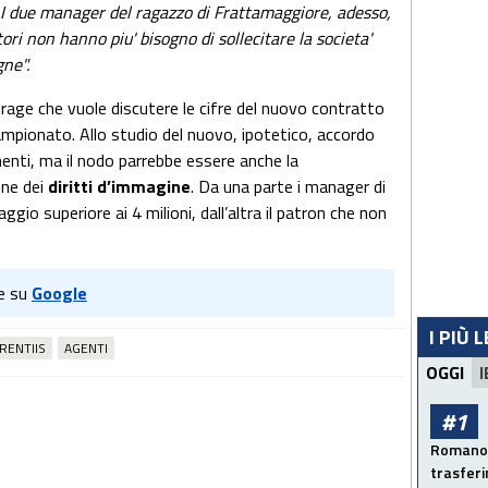
 I due manager del ragazzo di Frattamaggiore, adesso,
ori non hanno piu' bisogno di sollecitare la societa'
gne".
urage che vuole discutere le cifre del nuovo contratto
campionato. Allo studio del nuovo, ipotetico, accordo
nti, ma il nodo parrebbe essere anche la
one dei
diritti d’immagine
. Da una parte i manager di
gio superiore ai 4 milioni, dall’altra il patron che non
e su
Google
I PIÙ 
RENTIIS
AGENTI
OGGI
I
#1
Romano: 
trasfer