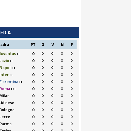
IFICA
uadra
PT
G
V
N
P
Juventus
0
0
0
0
0
CL
Lazio
0
0
0
0
0
CL
Napoli
0
0
0
0
0
CL
Inter
0
0
0
0
0
CL
Fiorentina
0
0
0
0
0
EL
Roma
0
0
0
0
0
ECL
Milan
0
0
0
0
0
Udinese
0
0
0
0
0
Bologna
0
0
0
0
0
Lecce
0
0
0
0
0
Parma
0
0
0
0
0
Torino
0
0
0
0
0