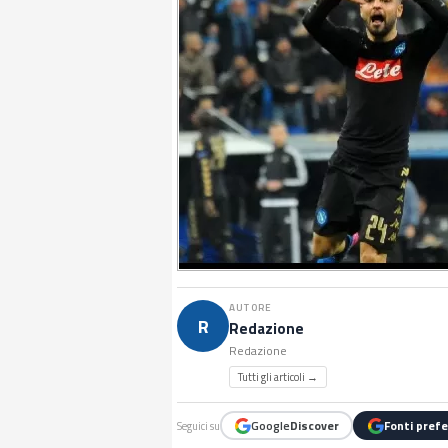
AUTORE
R
Redazione
Redazione
Tutti gli articoli →
Google
Discover
Fonti prefe
Seguici su