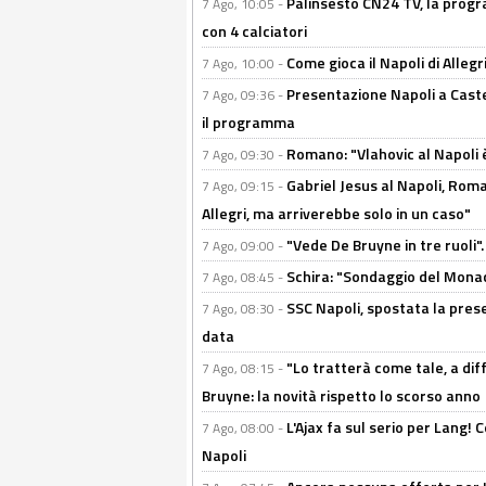
Palinsesto CN24 TV, la progr
7 Ago, 10:05 -
con 4 calciatori
Come gioca il Napoli di Alleg
7 Ago, 10:00 -
Presentazione Napoli a Castel
7 Ago, 09:36 -
il programma
Romano: "Vlahovic al Napoli 
7 Ago, 09:30 -
Gabriel Jesus al Napoli, Rom
7 Ago, 09:15 -
Allegri, ma arriverebbe solo in un caso"
"Vede De Bruyne in tre ruoli".
7 Ago, 09:00 -
Schira: "Sondaggio del Monac
7 Ago, 08:45 -
SSC Napoli, spostata la pres
7 Ago, 08:30 -
data
"Lo tratterà come tale, a dif
7 Ago, 08:15 -
Bruyne: la novità rispetto lo scorso anno
L'Ajax fa sul serio per Lang! C
7 Ago, 08:00 -
Napoli