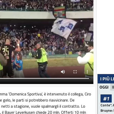
I PIÙ 
OGGI
I
ramma 'Domenica Sportiva', è intervenuto il collega, Ciro
#1
gelo, le parti si potrebbero riavvicinare. De
Conte". 
 netti a stagione, vuole spalmargli il contratto. Lo
Bruyne: 
 il Bayer Leverkusen chiede 20 mln. Offerti 10 mln