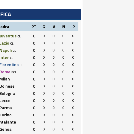
IFICA
uadra
PT
G
V
N
P
Juventus
0
0
0
0
0
CL
Lazio
0
0
0
0
0
CL
Napoli
0
0
0
0
0
CL
Inter
0
0
0
0
0
CL
Fiorentina
0
0
0
0
0
EL
Roma
0
0
0
0
0
ECL
Milan
0
0
0
0
0
Udinese
0
0
0
0
0
Bologna
0
0
0
0
0
Lecce
0
0
0
0
0
Parma
0
0
0
0
0
Torino
0
0
0
0
0
Atalanta
0
0
0
0
0
Genoa
0
0
0
0
0