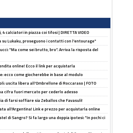
, 4 calciatori in piazza coi tifosi | DIRETTA VIDEO
a su Lukaku, proseguono i contatti con l'entourage"
cci: "Ma come sei brutto, bro". Arriva la risposta del
ndita online! Ecco il link per acquistarla
yne: ecco come giocherebbe in base al modulo
oli: uscita libera all'Ombrellone di Roccaraso | FOTO
una cifra fuori mercato per cederlo adesso
ia di farsi soffiare sia Zeballos che Favasuli!
ta all'Argentina! Link e prezzo per acquistarla online
el di Sangro? Si fa largo una doppia ipotesi: "In pochi ci