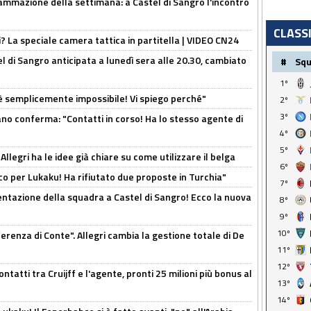
ammazione della settimana: a Castel di Sangro l'incontro
CLASS
ri? La speciale camera tattica in partitella | VIDEO CN24
 di Sangro anticipata a lunedì sera alle 20.30, cambiato
#
Sq
1º
è semplicemente impossibile! Vi spiego perché"
2º
3º
ano conferma: "Contatti in corso! Ha lo stesso agente di
4º
5º
 Allegri ha le idee già chiare su come utilizzare il belga
6º
o per Lukaku! Ha rifiutato due proposte in Turchia"
7º
entazione della squadra a Castel di Sangro! Ecco la nuova
8º
9º
10º
ferenza di Conte". Allegri cambia la gestione totale di De
11º
12º
ontatti tra Cruijff e l'agente, pronti 25 milioni più bonus al
13º
14º