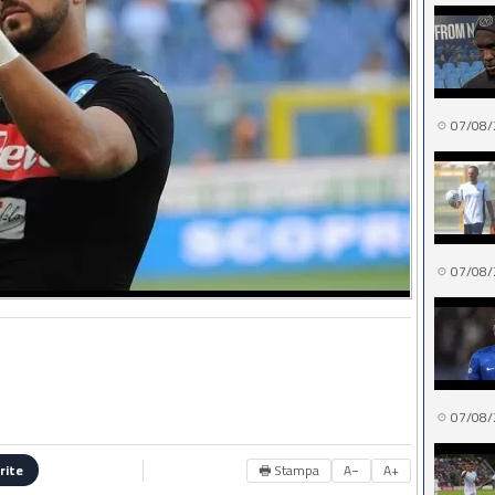
07/08/
07/08/
07/08/
🖶 Stampa
A−
A+
rite