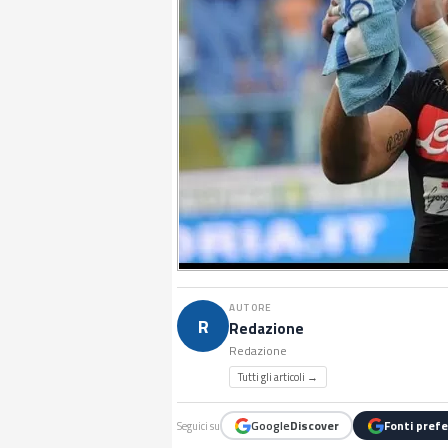
AUTORE
R
Redazione
Redazione
Tutti gli articoli →
Google
Discover
Fonti prefe
Seguici su