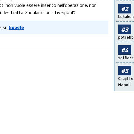
tti non vuole essere inserito nell'operazione: non
#2
ndes tratta Ghoulam con il Liverpool".
Lukaku p
e su
Google
#3
potrebbe
#4
soffiare
#5
Cruijff e
Napoli