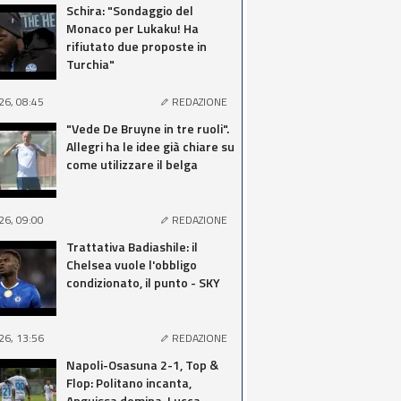
Schira: "Sondaggio del
Monaco per Lukaku! Ha
rifiutato due proposte in
Turchia"
26, 08:45
REDAZIONE
"Vede De Bruyne in tre ruoli".
Allegri ha le idee già chiare su
come utilizzare il belga
26, 09:00
REDAZIONE
Trattativa Badiashile: il
Chelsea vuole l'obbligo
condizionato, il punto - SKY
26, 13:56
REDAZIONE
Napoli-Osasuna 2-1, Top &
Flop: Politano incanta,
Anguissa domina, Lucca