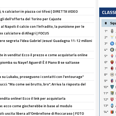
, 4 calciatori in piazza coi tifosi | DIRETTA VIDEO
CLASS
gli dell'offerta del Torino per Cajuste
#
Sq
 Napoli: il calcio con l'infradito, la punizione per le
1º
ex calciatore di Allegri | FOCUS
2º
nere segreta l'idea Gabriel Jesus! Guadagna 11-12 milioni
3º
4º
e in vendita! Ecco il prezzo e come acquistarla online
5º
6º
li piomba su Nayef Aguerd! È il Piano B se saltasse
7º
8º
a su Lukaku, proseguono i contatti con l'entourage"
9º
cci: "Ma come sei brutto, bro". Arriva la risposta del
10º
11º
ndita online! Ecco il link per acquistarla
12º
13º
yne: ecco come giocherebbe in base al modulo
14º
oli: uscita libera all'Ombrellone di Roccaraso | FOTO