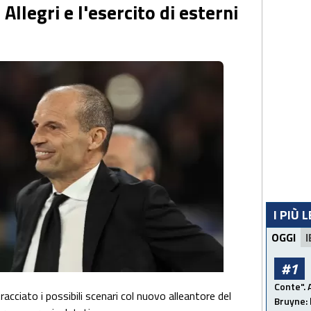
Allegri e l'esercito di esterni
I PIÙ 
OGGI
I
#1
Conte". 
tracciato i possibili scenari col nuovo alleantore del
Bruyne: 