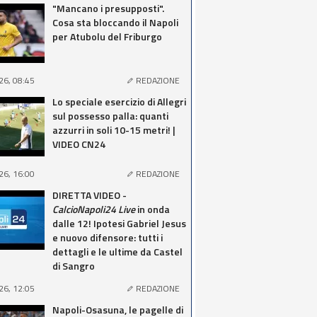
"Mancano i presupposti".
Cosa sta bloccando il Napoli
per Atubolu del Friburgo
26, 08:45
REDAZIONE
Lo speciale esercizio di Allegri
sul possesso palla: quanti
azzurri in soli 10-15 metri! |
VIDEO CN24
26, 16:00
REDAZIONE
DIRETTA VIDEO -
CalcioNapoli24 Live
in onda
dalle 12! Ipotesi Gabriel Jesus
e nuovo difensore: tutti i
dettagli e le ultime da Castel
di Sangro
26, 12:05
REDAZIONE
Napoli-Osasuna, le pagelle di