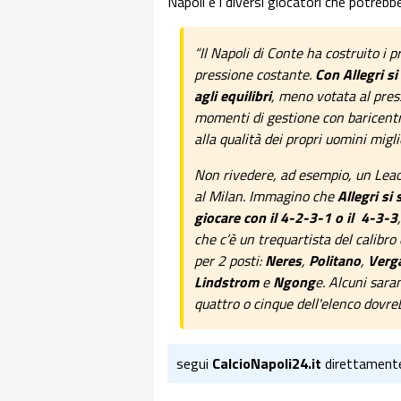
Napoli e i diversi giocatori che potrebb
“Il Napoli di Conte ha costruito i 
pressione costante.
Con Allegri s
agli equilibri
, meno votata al pres
momenti di gestione con baricent
alla qualità dei propri uomini migli
Non rivedere, ad esempio, un Leao
al Milan. Immagino che
Allegri s
giocare con il 4-2-3-1 o il 4-3-3
che c’è un trequartista del calibro
per 2 posti:
Neres
,
Politano
,
Verg
Lindstrom
e
Ngong
e. Alcuni sara
quattro o cinque dell'elenco dovre
segui
CalcioNapoli24.it
direttament