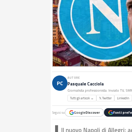
AUTORE
PC
Pasquale Cacciola
Giornalista professionista. Inviato TV, S
Tutti gli articoli →
𝕏 Twitter
LinkedIn
Google
Discover
Fonti prefe
Seguici su
Il nuovo Napoli di Allegri: 