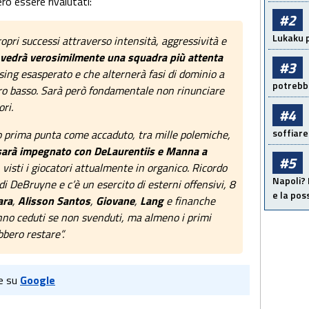
ero essere rivalutati:
#2
Lukaku p
propri successi attraverso intensità, aggressività e
i vedrà verosimilmente una squadra più attenta
#3
sing esasperato e che alternerà fasi di dominio a
potrebbe
ro basso. Sarà però fondamentale non rinunciare
ori.
#4
soffiare
 prima punta come accaduto, tra mille polemiche,
i sarà impegnato con DeLaurentiis e Manna a
#5
, visti i giocatori attualmente in organico. Ricordo
Napoli? 
 di DeBruyne e c’è un esercito di esterni offensivi, 8
e la pos
ara
,
Alisson Santos
,
Giovane
,
Lang
e finanche
nno ceduti se non svenduti, ma almeno i primi
bbero restare”.
e su
Google