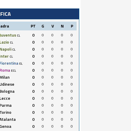
IFICA
uadra
PT
G
V
N
P
Juventus
0
0
0
0
0
CL
Lazio
0
0
0
0
0
CL
Napoli
0
0
0
0
0
CL
Inter
0
0
0
0
0
CL
Fiorentina
0
0
0
0
0
EL
Roma
0
0
0
0
0
ECL
Milan
0
0
0
0
0
Udinese
0
0
0
0
0
Bologna
0
0
0
0
0
Lecce
0
0
0
0
0
Parma
0
0
0
0
0
Torino
0
0
0
0
0
Atalanta
0
0
0
0
0
Genoa
0
0
0
0
0