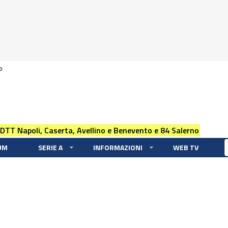
0
 DTT Napoli, Caserta, Avellino e Benevento e 84 Salerno
UM
SERIE A
INFORMAZIONI
WEB TV