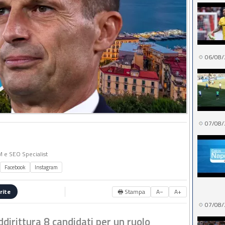
06/08/
07/08/
MM e SEO Specialist
Facebook
Instagram
🖶 Stampa
A−
A+
rite
07/08/
addirittura 8 candidati per un ruolo