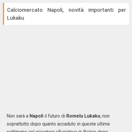
Calciomercato Napoli, novità importanti per
Lukaku
Non sarà a
Napoli
il futuro di
Romelu Lukaku
, non
soprattutto dopo quanto accaduto in queste ultime
settimane col giocatore rifugiatosi in Belgio dopo