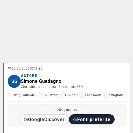
09.06.2026
11:30
AUTORE
Simone Guadagno
SG
Giornalista pubblicista · Specialista SEO
Tutti gli articoli →
𝕏 Twitter
LinkedIn
Facebook
Instagram
Seguici su
Google
Discover
Fonti preferite