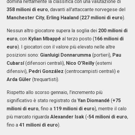
domina nettamente la classifica con una valutazione di
358 milioni di euro
, davanti all'attaccante norvegese del
Manchester City
,
Erling Haaland
(
227 milioni di euro
).
Nessun altro giocatore supera la soglia dei
200 milioni di
euro
, con
Kylian Mbappé
al terzo posto (
166 milioni di
euro
). I giocatori con il valore più elevato nelle altre
posizioni sono:
Gianluigi Donnarumma
(portieri),
Pau
Cubarsí
(difensori centrali),
Nico O'Reilly
(esterni
difensivi),
Pedri González
(centrocampisti centrali) e
Arda Güler
(trequartisti).
Rispetto allo scorso gennaio, l'incremento più
significativo è stato registrato da
Yan Diomandé
(
+75
milioni di euro
, fino a
119 milioni di euro
), mentre il calo
più marcato riguarda
Alexander Isak
(
-54 milioni di euro
,
fino a
41 milioni di euro
).