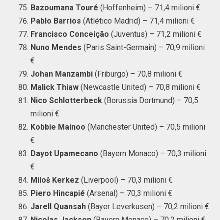
Bazoumana Touré
(Hoffenheim) – 71,4 milioni €
Pablo Barrios
(Atlético Madrid) – 71,4 milioni €
Francisco Conceição
(Juventus) – 71,2 milioni €
Nuno Mendes
(Paris Saint-Germain) – 70,9 milioni
€
Johan Manzambi
(Friburgo) – 70,8 milioni €
Malick Thiaw
(Newcastle United) – 70,8 milioni €
Nico Schlotterbeck
(Borussia Dortmund) – 70,5
milioni €
Kobbie Mainoo
(Manchester United) – 70,5 milioni
€
Dayot Upamecano
(Bayern Monaco) – 70,3 milioni
€
Miloš Kerkez
(Liverpool) – 70,3 milioni €
Piero Hincapié
(Arsenal) – 70,3 milioni €
Jarell Quansah
(Bayer Leverkusen) – 70,2 milioni €
Nicolas Jackson
(Bayern Monaco) – 70,2 milioni €