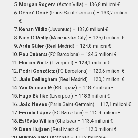
Morgan Rogers
(Aston Villa) – 136,8 milioni €
Désiré Doué
(Paris Saint-Germain) – 133,2 milioni
€
Kenan Yildiz
(Juventus) – 133,0 milioni €
Nico O'Reilly
(Manchester City) – 125,0 milioni €
Arda Güler
(Real Madrid) – 124,8 milioni €
Pau Cubarsí
(FC Barcelona) – 124,6 milioni €
Florian Wirtz
(Liverpool) – 124,1 milioni €
Pedri González
(FC Barcelona) – 120,6 milioni €
Jude Bellingham
(Real Madrid) – 120,3 milioni €
Yan Diomandé
(RB Lipsia) – 118,7 milioni €
Hugo Ekitike
(Liverpool) – 118,3 milioni €
João Neves
(Paris Saint-Germain) – 117,1 milioni €
Fermín López
(FC Barcelona) – 115,9 milioni €
Estêvão Willian
(Chelsea) – 113,4 milioni €
Dean Huijsen
(Real Madrid) – 112,0 milioni €
Bukayo Saka
(Arsenal) – 111,2 milioni €