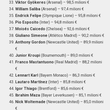
Viktor Gyökeres
(Arsenal) – 98,5 milioni €
William Saliba
(Arsenal) – 97,4 milioni €
Endrick Felipe
(Olympique Lione) – 95,8 milioni €
Pio Esposito
(Inter) – 94,8 milioni €
Moisés Caicedo
(Chelsea) – 92,6 milioni €
Giuliano Simeone
(Atlético Madrid) – 90,2 milioni €
Anthony Gordon
(Newcastle United) – 89,9 milioni
€
Junior Kroupi
(Bournemouth) – 89,0 milioni €
Franco Mastantuono
(Real Madrid) – 88,2 milioni
€
Lennart Karl
(Bayern Monaco) – 86,3 milioni €
Lautaro Martínez
(Inter) – 85,8 milioni €
Igor Thiago
(Brentford) – 85,6 milioni €
Ibrahim Maza
(Bayer Leverkusen) – 85,1 milioni €
Nick Woltemade
(Newcastle United) – 85,0 milioni
€