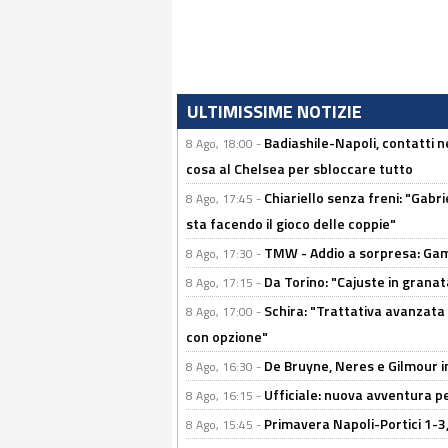
ULTIMISSIME NOTIZIE
Badiashile-Napoli, contatti n
8 Ago, 18:00 -
cosa al Chelsea per sbloccare tutto
Chiariello senza freni: "Gabri
8 Ago, 17:45 -
sta facendo il gioco delle coppie"
TMW - Addio a sorpresa: Gam
8 Ago, 17:30 -
Da Torino: "Cajuste in granata
8 Ago, 17:15 -
Schira: "Trattativa avanzata
8 Ago, 17:00 -
con opzione"
De Bruyne, Neres e Gilmour in
8 Ago, 16:30 -
Ufficiale: nuova avventura per
8 Ago, 16:15 -
Primavera Napoli-Portici 1-3,
8 Ago, 15:45 -