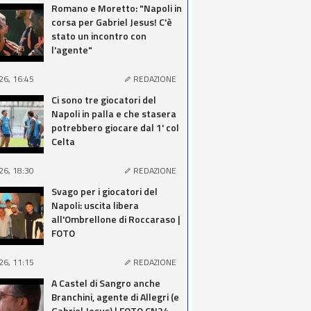
Romano e Moretto: "Napoli in
corsa per Gabriel Jesus! C'è
stato un incontro con
l'agente"
26, 16:45
REDAZIONE
Ci sono tre giocatori del
Napoli in palla e che stasera
potrebbero giocare dal 1' col
Celta
26, 18:30
REDAZIONE
Svago per i giocatori del
Napoli: uscita libera
all'Ombrellone di Roccaraso |
FOTO
26, 11:15
REDAZIONE
A Castel di Sangro anche
Branchini, agente di Allegri (e
Gabriel Jesus) | FOTO CN24