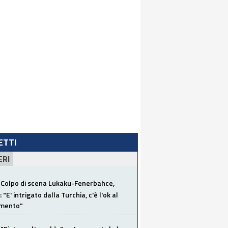
LETTI
ERI
Colpo di scena Lukaku-Fenerbahce,
"E' intrigato dalla Turchia, c'è l'ok al
imento"