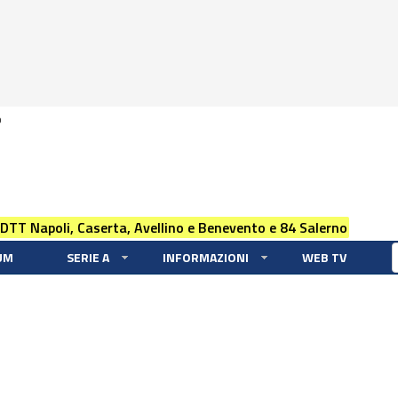
0
 DTT Napoli, Caserta, Avellino e Benevento e 84 Salerno
UM
SERIE A
INFORMAZIONI
WEB TV