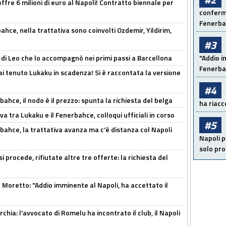
offre 6 milioni di euro al Napoli! Contratto biennale per
conferma
Fenerb
hce, nella trattativa sono coinvolti Ozdemir, Yildirim,
#3
 di Leo che lo accompagnò nei primi passi a Barcellona
"Addio i
Fenerba
i tenuto Lukaku in scadenza! Si è raccontata la versione
#4
ahce, il nodo è il prezzo: spunta la richiesta del belga
ha riacce
a tra Lukaku e il Fenerbahce, colloqui ufficiali in corso
#5
bahce, la trattativa avanza ma c'è distanza col Napoli
Napoli p
solo pr
 procede, rifiutate altre tre offerte: la richiesta del
Moretto: "Addio imminente al Napoli, ha accettato il
hia: l'avvocato di Romelu ha incontrato il club, il Napoli