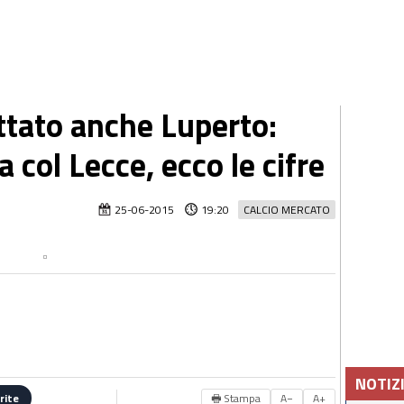
attato anche Luperto:
 col Lecce, ecco le cifre
25-06-2015
19:20
CALCIO MERCATO
NOTIZ
🖶 Stampa
A−
A+
rite