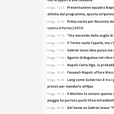
Presentazione squadra Napoli
8 Ago, 12:45 -
elimina dal programma, spunta un'ipotes
Prima uscita per Nocerino da
8 Ago, 12:30 -
contro il Portici | FOTO
"Sta morendo dalla voglia di 
8 Ago, 12:15 -
Il Torino vuole Cajuste, ma c
8 Ago, 12:00 -
Gabriel Jesus idea pazza ma c
8 Ago, 11:45 -
Agente di Anguissa nel ritiro 
8 Ago, 11:30 -
Napoli-Celta Vigo, la probabi
8 Ago, 11:15 -
Favasuli-Napoli, affare bloc
8 Ago, 10:45 -
Lang come Gutierrez: è tra i p
8 Ago, 10:30 -
prezzo per mandarlo all'Ajax
Il Mattino fa notare: questa v
8 Ago, 10:15 -
pioggia ha portato pochi tifosi infreddolit
Del Genio su Gabriel Jesus: "F
8 Ago, 10:00 -