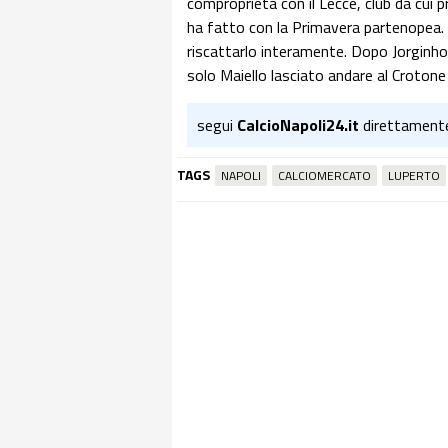
comproprietà con il Lecce, club da cui 
ha fatto con la Primavera partenopea. 
riscattarlo interamente. Dopo Jorginho e
solo Maiello lasciato andare al Crotone
segui
CalcioNapoli24.it
direttament
TAGS
NAPOLI
CALCIOMERCATO
LUPERTO