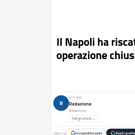
Il Napoli ha risc
operazione chiusa
AUTORE
R
Redazione
Redazione
Tutti gli articoli →
Google
Discover
Fonti prefe
Seguici su