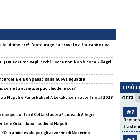
elle ultime ore! L'entourage ha provato a far capire una
el Jesus? Fumo negli occhi. Lucca non è un bidone. Allegri
bardella è a un passo dalla nuova squadra
I PIÙ 
, contatti avviati: si può chiudere così"
 tra Napoli e Fenerbahce! A Lukaku contratto fino al 2028
OGGI
I
#1
 campo contro il Celta stasera? L'idea di Allegri
Romano: 
 Lele Oriali dopo l'addio al Napoli
trasfer
 KO in amichevole per gli azzurrini di Nocerino
#2