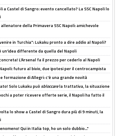
 a Castel di Sangro: evento cancellato? La SSC Napoli lo
i
 allenatore della Primavera SSC Napoli: amichevole
venire in Turchia": Lukaku pronto a dire addio al Napoli?
'è un'idea differente da quella del Napoli
oncreta! L'Arsenal fa il prezzo per cederlo al Napoli
Napoli: futuro al bivio, due ipotesi per il centrocampista
le formazione di Allegri: c'è una grande novità
cato! Solo Lukaku può
sbloccare
la trattativa, la situazione
ochi a poter ricevere offerte serie, il Napoli ha fatto il
olta lo show a Castel di Sangro dura più di 9 minuti, la
i
enomeno! Qui in Italia top, ho un solo dubbio..."