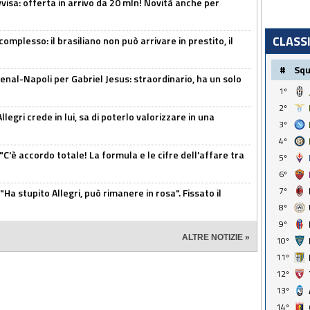
isa: offerta in arrivo da 20 mln! Novità anche per
CLASS
omplesso: il brasiliano non può arrivare in prestito, il
#
Sq
enal-Napoli per Gabriel Jesus: straordinario, ha un solo
1º
2º
legri crede in lui, sa di poterlo valorizzare in una
3º
4º
"C'è accordo totale! La formula e le cifre dell'affare tra
5º
6º
7º
Ha stupito Allegri, può rimanere in rosa". Fissato il
8º
9º
ALTRE NOTIZIE »
10º
11º
12º
13º
14º