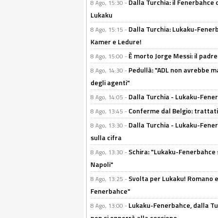
Dalla Turchia: il Fenerbahce 
8 Ago, 15:30 -
Lukaku
Dalla Turchia: Lukaku-Fenerba
8 Ago, 15:15 -
Kamer e Ledure!
È morto Jorge Messi: il padre
8 Ago, 15:00 -
Pedullà: "ADL non avrebbe ma
8 Ago, 14:30 -
degli agenti"
Dalla Turchia - Lukaku-Fenerb
8 Ago, 14:05 -
Conferme dal Belgio: trattativ
8 Ago, 13:45 -
Dalla Turchia - Lukaku-Fener
8 Ago, 13:30 -
sulla cifra
Schira: "Lukaku-Fenerbahce si
8 Ago, 13:30 -
Napoli"
Svolta per Lukaku! Romano e 
8 Ago, 13:25 -
Fenerbahce"
Lukaku-Fenerbahce, dalla Turc
8 Ago, 13:00 -
non si opporrà alla cessione