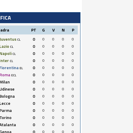
IFICA
uadra
PT
G
V
N
P
Juventus
0
0
0
0
0
CL
Lazio
0
0
0
0
0
CL
Napoli
0
0
0
0
0
CL
Inter
0
0
0
0
0
CL
Fiorentina
0
0
0
0
0
EL
Roma
0
0
0
0
0
ECL
Milan
0
0
0
0
0
Udinese
0
0
0
0
0
Bologna
0
0
0
0
0
Lecce
0
0
0
0
0
Parma
0
0
0
0
0
Torino
0
0
0
0
0
Atalanta
0
0
0
0
0
Genoa
0
0
0
0
0