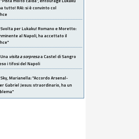
"Pista molto calda", entourage Lukaku
 tutto! RAI: si è convinto col
ahce
Svolta per Lukaku! Romano e Moretto:
mminente al Napoli, ha accettato il
hce"
Una
visita a sorpresa
a Castel di Sangro
so i tifosi del Napoli
Sky, Marianella: "Accordo Arsenal-
er Gabriel Jesus: straordinario, ha un
oblema"