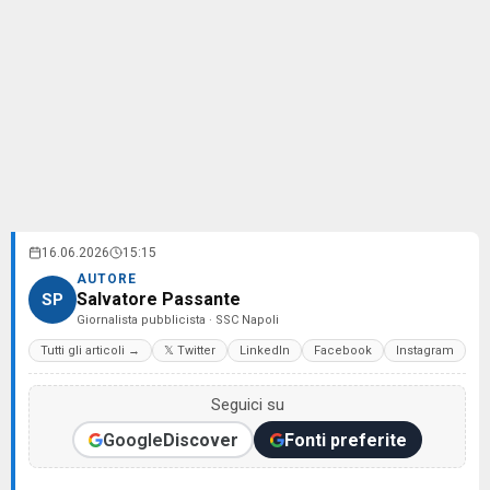
16.06.2026
15:15
AUTORE
Salvatore Passante
SP
Giornalista pubblicista · SSC Napoli
Tutti gli articoli →
𝕏 Twitter
LinkedIn
Facebook
Instagram
Seguici su
Google
Discover
Fonti preferite