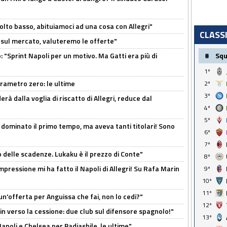
olto basso, abituiamoci ad una cosa con Allegri"
CLASS
 è sul mercato, valuteremo le offerte"
: "Sprint Napoli per un motivo. Ma Gatti era più di
#
Sq
1º
arametro zero: le ultime
2º
3º
à dalla voglia di riscatto di Allegri, reduce dal
4º
5º
 dominato il primo tempo, ma aveva tanti titolari! Sono
6º
7º
o delle scadenze. Lukaku è il prezzo di Conte"
8º
mpressione mi ha fatto il Napoli di Allegri! Su Rafa Marin
9º
10º
11º
un'offerta per Anguissa che fai, non lo cedi?"
12º
n verso la cessione: due club sul difensore spagnolo!"
13º
 Napoli e Chelsea per Badiashile, le ultime"