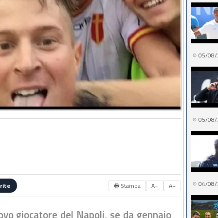
05/08/
05/08/
04/08/
🖶 Stampa
A−
A+
rite
ovo giocatore del Napoli, se da gennaio