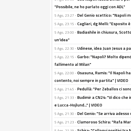
"Possibile, ne ho parlato oggi con ADL"
Del Genio scettico: "Napoli m
5 Ago, 23:27 -
Cagliari, dg Melli: "Esposito
5 Ago, 23:15 -
Badiashile in chiusura, Scotto
5 Ago, 23:00 -
un'idea"
Udinese, idea Juan Jesus a p
5 Ago, 22:30 -
Garbo: "Napoli? Molto dipender
5 Ago, 22:15 -
fallimento al Milan"
Osasuna, Ramis: "Il Napoli ha
5 Ago, 22:00 -
contento, noi sempre in partita" | VIDEO
Pedullà: "Per Zeballos ci son
5 Ago, 21:45 -
Budimir a CN24: "Vi dico che i
5 Ago, 21:33 -
e Lucca-Hojlund..." | VIDEO
Del Genio: "Se arriva adesso 
5 Ago, 21:30 -
Clamoroso Schira: "Rafa Mari
5 Ago, 21:23 -
Schira: "Colloqui positivi tra
5 Ago, 21:19 -