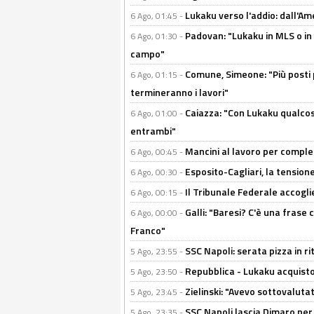
Lukaku verso l'addio: dall'Am
6 Ago, 01:45 -
Padovan: "Lukaku in MLS o in
6 Ago, 01:30 -
campo"
Comune, Simeone: "Più posti
6 Ago, 01:15 -
termineranno i lavori"
Caiazza: "Con Lukaku qualcos
6 Ago, 01:00 -
entrambi"
Mancini al lavoro per completa
6 Ago, 00:45 -
Esposito-Cagliari, la tensione
6 Ago, 00:30 -
Il Tribunale Federale accoglie 
6 Ago, 00:15 -
Galli: "Baresi? C'è una frase
6 Ago, 00:00 -
Franco"
SSC Napoli: serata pizza in ri
5 Ago, 23:55 -
Repubblica - Lukaku acquisto
5 Ago, 23:50 -
Zielinski: "Avevo sottovaluta
5 Ago, 23:45 -
SSC Napoli lascia Dimaro per 
5 Ago, 23:35 -