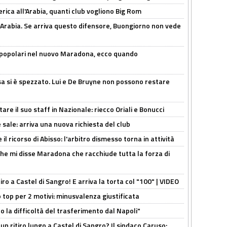
erica all'Arabia, quanti club vogliono Big Rom
 Arabia. Se arriva questo difensore, Buongiorno non vede
 popolari nel nuovo Maradona, ecco quando
a si è spezzato. Lui e De Bruyne non possono restare
re il suo staff in Nazionale: riecco Oriali e Bonucci
 sale: arriva una nuova richiesta del club
il ricorso di Abisso: l'arbitro dismesso torna in attività
 che mi disse Maradona che racchiude tutta la forza di
tiro a Castel di Sangro! E arriva la torta col "100" | VIDEO
 top per 2 motivi: minusvalenza giustificata
to la difficoltà del trasferimento dal Napoli"
un ritiro lungo a Castel di Sangro? Il sindaco Caruso: