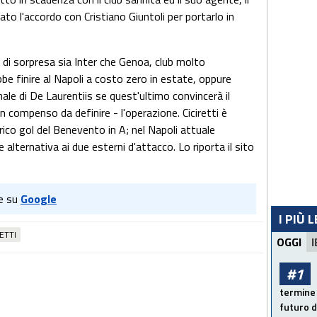
o l'accordo con Cristiano Giuntoli per portarlo in
di sorpresa sia Inter che Genoa, club molto
ebbe finire al Napoli a costo zero in estate, oppure
ale di De Laurentiis se quest'ultimo convincerà il
un compenso da definire - l'operazione. Ciciretti è
ico gol del Benevento in A; nel Napoli attuale
lternativa ai due esterni d'attacco. Lo riporta il sito
e su
Google
I PIÙ 
ETTI
OGGI
I
#1
termine 
futuro d