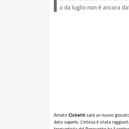
o da luglio non è ancora da
Amato
Ciciretti
sarà un nuovo giocator
dato saperlo. L'intesa è stata raggiunt
trequartista del Benevento ha il contrat