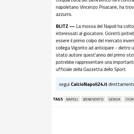
napoletano Vincenzo Pisacane, ha trovat
azzurro.
BLITZ —
La mossa del Napoli ha colto 
interessati al giocatore. Ciciretti potr
essere il primo colpo del mercato invern
collega Vigorito ad anticipare - dietro 
stato autore quest'anno del primo stor
potrebbe rappresentare una importante a
ufficiale della Gazzetta dello Sport.
segui
CalcioNapoli24.it
direttament
TAGS
NAPOLI
BENEVENTO
GENOA
CICIR