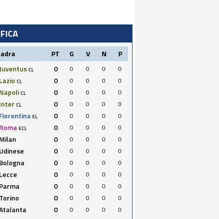
IFICA
uadra
PT
G
V
N
P
Juventus
0
0
0
0
0
CL
Lazio
0
0
0
0
0
CL
Napoli
0
0
0
0
0
CL
Inter
0
0
0
0
0
CL
Fiorentina
0
0
0
0
0
EL
Roma
0
0
0
0
0
ECL
Milan
0
0
0
0
0
Udinese
0
0
0
0
0
Bologna
0
0
0
0
0
Lecce
0
0
0
0
0
Parma
0
0
0
0
0
Torino
0
0
0
0
0
Atalanta
0
0
0
0
0