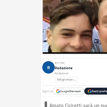
AUTORE
R
Redazione
Redazione
Tutti gli articoli →
Google
Discover
Fonti prefe
Seguici su
Amato Ciciretti sarà un nu