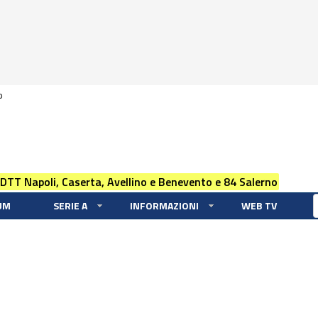
0
 DTT Napoli, Caserta, Avellino e Benevento e 84 Salerno
UM
SERIE A
INFORMAZIONI
WEB TV