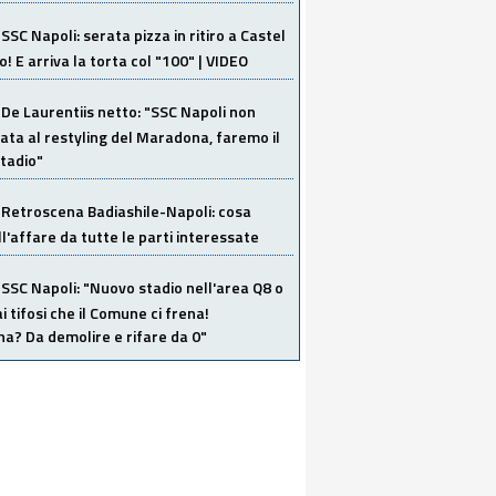
SSC Napoli: serata pizza in ritiro a Castel
o! E arriva la torta col "100" | VIDEO
De Laurentiis netto: "SSC Napoli non
ata al restyling del Maradona, faremo il
tadio"
Retroscena Badiashile-Napoli: cosa
ull'affare da tutte le parti interessate
SSC Napoli: "Nuovo stadio nell'area Q8 o
i tifosi che il Comune ci frena!
a? Da demolire e rifare da 0"