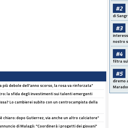
#2
di Sangr
#3
interess
nostro s
#4
filtra s
#5
diremo a
a più debole dell'anno scorso, la rosa va rinforzata"
Maradon
ro: la sfida degli investimenti sui talenti emergenti
uissa? Lo cambierei subito con un centrocampista della
 è chiaro: dopo Gutierrez, via anche un altro calciatore"
'annuncio di Malagò: "Coordinerà i progetti dei giovani"