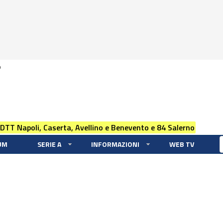
0
 DTT Napoli, Caserta, Avellino e Benevento e 84 Salerno
UM
SERIE A
INFORMAZIONI
WEB TV