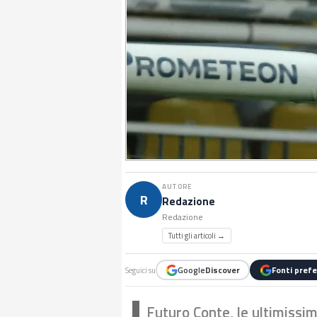
AUTORE
R
Redazione
Redazione
Tutti gli articoli →
Google
Discover
Fonti prefe
Seguici su
Futuro Conte, le ultimissi