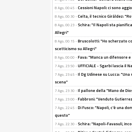
Cessioni Napoli: ci sono agg
8 Ago, 00:45 -
Celta, il tecnico Giráldez: "
8 Ago, 00:30 -
Schira: "Il Napoli sta pianifi
8 Ago, 00:23 -
Allegri"
Bruscolotti: "Ho scherzato co
8 Ago, 00:15 -
scetticismo su Allegri"
Fava: "Manca un difensore e u
8 Ago, 00:00 -
UFFICIALE - Sgarbi lascia il 
7 Ago, 23:50 -
Il Dg Udinese su Lucca: "Una 
7 Ago, 23:45 -
scena"
Il pallone della "Mano de Dio
7 Ago, 23:30 -
Fabbroni: "Venduto Gutierrez
7 Ago, 23:00 -
Di Fusco: "Napoli, c'è una d
7 Ago, 22:45 -
questo"
Schira: "Napoli-Favasuli, in
7 Ago, 22:30 -