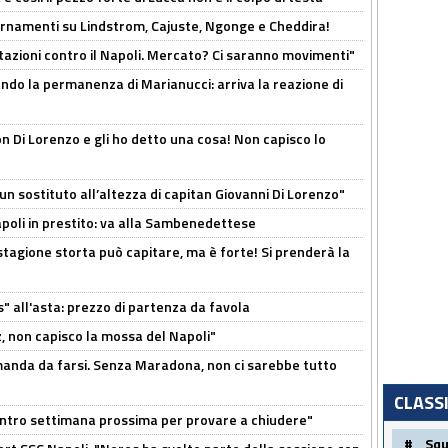
iornamenti su Lindstrom, Cajuste, Ngonge e Cheddira!
Rotazioni contro il Napoli. Mercato? Ci saranno movimenti"
cando la permanenza di Marianucci: arriva la reazione di
n Di Lorenzo e gli ho detto una cosa! Non capisco lo
n sostituto all’altezza di capitan Giovanni Di Lorenzo"
Napoli in prestito: va alla Sambenedettese
stagione storta può capitare, ma è forte! Si prenderà la
s" all'asta: prezzo di partenza da favola
, non capisco la mossa del Napoli"
omanda da farsi. Senza Maradona, non ci sarebbe tutto
CLASS
contro settimana prossima per provare a chiudere"
#
Sq