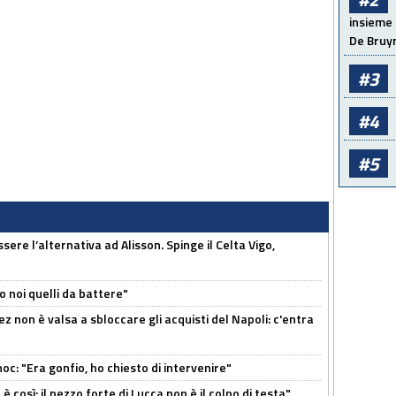
insieme 
De Bruy
#3
#4
#5
re l’alternativa ad Alisson. Spinge il Celta Vigo,
o noi quelli da battere"
z non è valsa a sbloccare gli acquisti del Napoli: c'entra
c: "Era gonfio, ho chiesto di intervenire"
così: il pezzo forte di Lucca non è il colpo di testa"