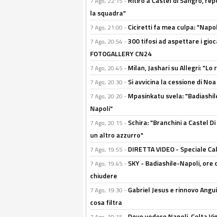
Ritiro a Castel di Sangro, re
7 Ago, 22:15 -
la squadra"
Ciciretti fa mea culpa: "Napo
7 Ago, 21:00 -
300 tifosi ad aspettare i gioc
7 Ago, 20:54 -
FOTOGALLERY CN24
Milan, Jashari su Allegri: "L
7 Ago, 20:45 -
Si avvicina la cessione di Noa
7 Ago, 20:30 -
Mpasinkatu svela: "Badiashil
7 Ago, 20:20 -
Napoli"
Schira: "Branchini a Castel Di
7 Ago, 20:15 -
un altro azzurro"
DIRETTA VIDEO - Speciale Cal
7 Ago, 19:55 -
SKY - Badiashile-Napoli, ore 
7 Ago, 19:45 -
chiudere
Gabriel Jesus e rinnovo Angui
7 Ago, 19:30 -
cosa filtra
Dove vedere Napoli-Celta Vig
7 Ago, 19:15 -