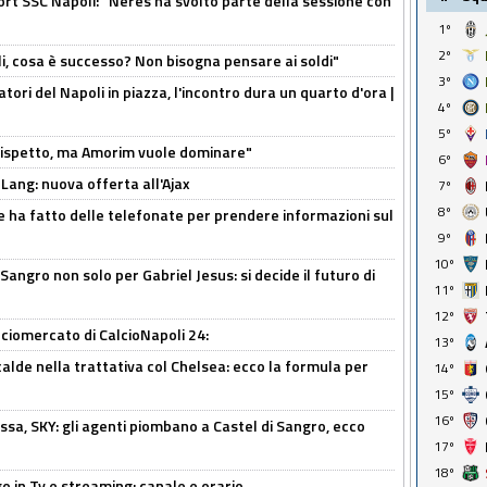
port SSC Napoli: "Neres ha svolto parte della sessione con
1º
2º
li, cosa è successo? Non bisogna pensare ai soldi"
3º
atori del Napoli in piazza, l'incontro dura un quarto d'ora |
4º
5º
o rispetto, ma Amorim vuole dominare"
6º
 Lang: nuova offerta all'Ajax
7º
8º
e ha fatto delle telefonate per prendere informazioni sul
9º
10º
 Sangro non solo per Gabriel Jesus: si decide il futuro di
11º
12º
ciomercato di CalcioNapoli 24:
13º
calde nella trattativa col Chelsea: ecco la formula per
14º
15º
16º
ssa, SKY: gli agenti piombano a Castel di Sangro, ecco
17º
18º
o in Tv e streaming: canale e orario