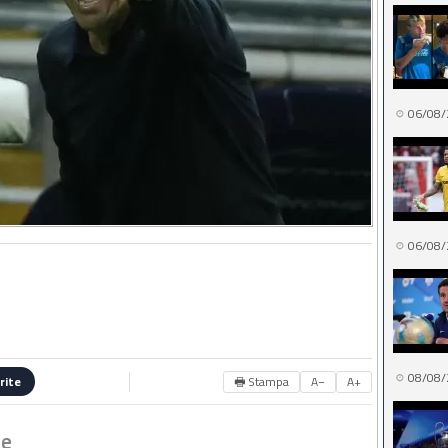
06/08/
06/08/
08/08/
🖶 Stampa
A−
A+
rite
me