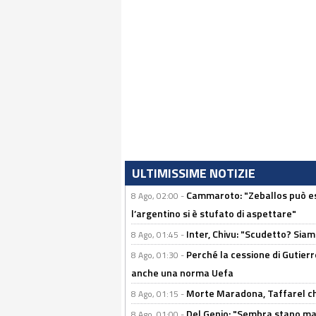
ULTIMISSIME NOTIZIE
Cammaroto: "Zeballos può esse
8 Ago, 02:00 -
l’argentino si è stufato di aspettare"
Inter, Chivu: "Scudetto? Siam
8 Ago, 01:45 -
Perché la cessione di Gutierre
8 Ago, 01:30 -
anche una norma Uefa
Morte Maradona, Taffarel cho
8 Ago, 01:15 -
Del Genio: "Sembra stano ma è 
8 Ago, 01:00 -