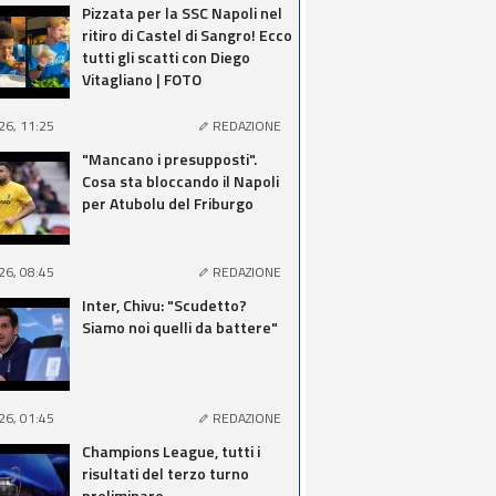
Pizzata per la SSC Napoli nel
ritiro di Castel di Sangro! Ecco
tutti gli scatti con Diego
Vitagliano | FOTO
26, 11:25
REDAZIONE
"Mancano i presupposti".
Cosa sta bloccando il Napoli
per Atubolu del Friburgo
26, 08:45
REDAZIONE
Inter, Chivu: "Scudetto?
Siamo noi quelli da battere"
26, 01:45
REDAZIONE
Champions League, tutti i
risultati del terzo turno
preliminare