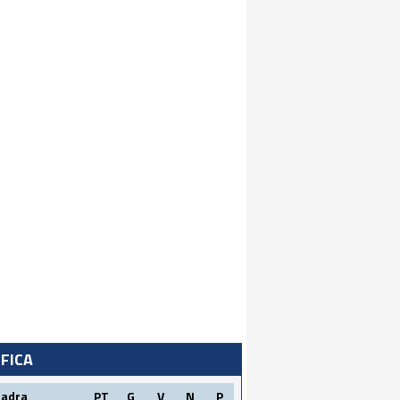
IFICA
uadra
PT
G
V
N
P