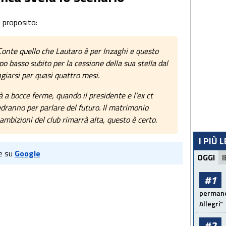
l proposito:
onte quello che Lautaro è per Inzaghi e questo
o basso subito per la cessione della sua stella dal
giarsi per quasi quattro mesi.
 a bocce ferme, quando il presidente e l’ex ct
edranno per parlare del futuro. Il matrimonio
 ambizioni del club rimarrà alta, questo è certo.
I PIÙ 
e su
Google
OGGI
I
#1
permanen
Allegri"
#2