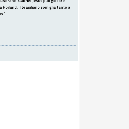
Liverani: "Gabriel Jesus può giocare
a Hojlund. Il brasiliano somiglia tanto a
ne"