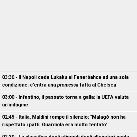
03:30 - Il Napoli cede Lukaku al Fenerbahce ad una sola
condizione: c'entra una
promessa
fatta al Chelsea
03:00 - Infantino, il passato torna a galla: la UEFA valuta
un'indagine
02:45 - Italia, Maldini rompe il silenzio: "Malagò non ha
rispettato i patti. Guardiola era molto tentato"
02:30 - La classifica degli stipendi degli allenatori svela