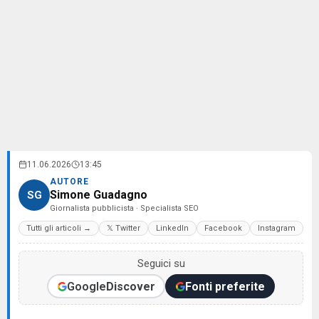
11.06.2026
13:45
AUTORE
Simone Guadagno
SG
Giornalista pubblicista · Specialista SEO
Tutti gli articoli →
𝕏 Twitter
LinkedIn
Facebook
Instagram
Seguici su
Google
Discover
Fonti preferite