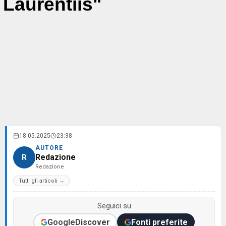
Laurentiis"
18.05.2025
23:38
AUTORE
Redazione
R
Redazione
Tutti gli articoli →
Seguici su
Google
Discover
Fonti preferite