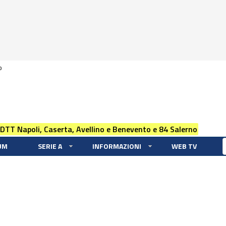
0
 DTT Napoli, Caserta, Avellino e Benevento e 84 Salerno
UM
SERIE A
INFORMAZIONI
WEB TV