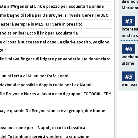
diremo a
ta all'Argentina! Link e prezzo per acquistarla online
Maradon
rimo bagno di folla per De Bruyne, si rivede Neres | VIDEO
#3
sterà sempre in MLS: arriverà in prestito
interess
ndita online! Ecco il link per acquistarla
nostro s
 di cosa è successo nel caso Cagliari-Esposito, vogliono
#4
ge!"
weekend!
lini voleva fingere di litigare per venderlo. Ho denunciato
ultime
#5
 un'offerta al Milan per Rafa Leao!
è in usci
Nazionale: possibile doppio ruolo per l'ex Napoli
 De Bruyne e Neres al lavoro con il gruppo | FOTOGALLERY
nay e quando De Bruyne si unisce al gruppo, due buone
a posizione per il Napoli, ecco la classifica
 del Tottenham: servirà vendere, la situazione