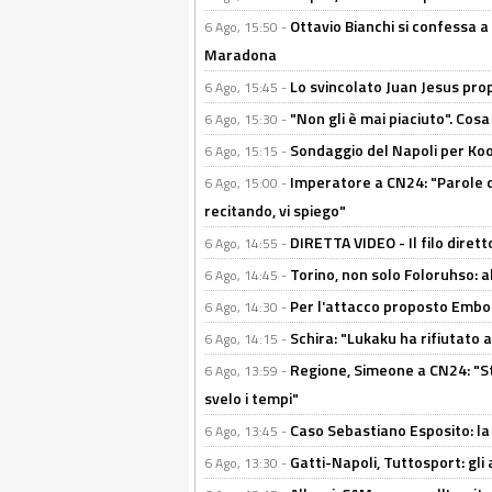
Ottavio Bianchi si confessa a 
6 Ago, 15:50 -
Maradona
Lo svincolato Juan Jesus prop
6 Ago, 15:45 -
"Non gli è mai piaciuto". Cosa
6 Ago, 15:30 -
Sondaggio del Napoli per Koop
6 Ago, 15:15 -
Imperatore a CN24: "Parole d
6 Ago, 15:00 -
recitando, vi spiego"
DIRETTA VIDEO - Il filo dirett
6 Ago, 14:55 -
Torino, non solo Foloruhso: a
6 Ago, 14:45 -
Per l'attacco proposto Embolo
6 Ago, 14:30 -
Schira: "Lukaku ha rifiutato 
6 Ago, 14:15 -
Regione, Simeone a CN24: "St
6 Ago, 13:59 -
svelo i tempi"
Caso Sebastiano Esposito: la v
6 Ago, 13:45 -
Gatti-Napoli, Tuttosport: gli
6 Ago, 13:30 -