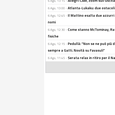
Allegri-CAM, zoom sull'uscit
6 Ago, 13:15 -
Atlanta-Lukaku: due ostacoli
6 Ago, 13:00 -
Il Mattino esalta due azzurri 
6 Ago, 12:45 -
nomi
Come stanno McTominay, Rafa 
6 Ago, 12:30 -
fisiche
Pedullà: "Non se ne può più de
6 Ago, 12:15 -
sempre a Gatti. Novità su Favasuli"
Serata relax in ritiro per il N
6 Ago, 11:45 -