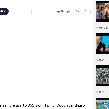
🖶 Stampa
A−
A+
rite
05/08/
06/08/
05/08/
re sempre aperto 365 giorni l'anno. Dopo aver chiuso