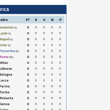
IFICA
uadra
PT
G
V
N
P
Juventus
0
0
0
0
0
CL
Lazio
0
0
0
0
0
CL
Napoli
0
0
0
0
0
CL
Inter
0
0
0
0
0
CL
Fiorentina
0
0
0
0
0
EL
Roma
0
0
0
0
0
ECL
Milan
0
0
0
0
0
Udinese
0
0
0
0
0
Bologna
0
0
0
0
0
Lecce
0
0
0
0
0
Parma
0
0
0
0
0
Torino
0
0
0
0
0
Atalanta
0
0
0
0
0
Genoa
0
0
0
0
0
Como
0
0
0
0
0