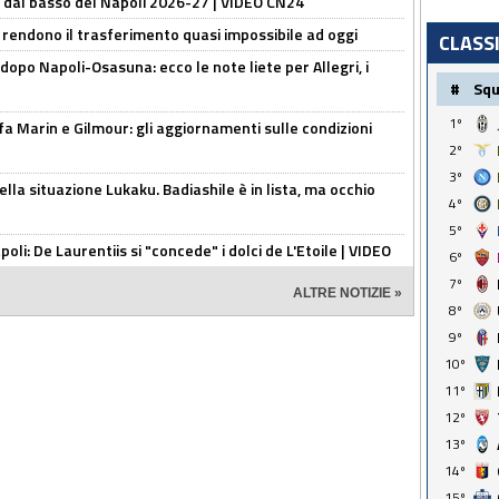
a dal basso del Napoli 2026-27 | VIDEO CN24
 rendono il trasferimento quasi impossibile ad oggi
CLASS
dopo Napoli-Osasuna: ecco le note liete per Allegri, i
#
Sq
1º
Marin e Gilmour: gli aggiornamenti sulle condizioni
2º
3º
lla situazione Lukaku. Badiashile è in lista, ma occhio
4º
5º
apoli: De Laurentiis si "concede" i dolci de L'Etoile | VIDEO
6º
7º
ALTRE NOTIZIE »
8º
9º
10º
11º
12º
13º
14º
15º