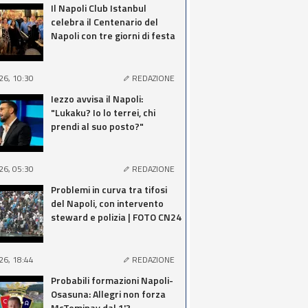
Il Napoli Club Istanbul
celebra il Centenario del
Napoli con tre giorni di festa
26, 10:30
REDAZIONE
Iezzo avvisa il Napoli:
"Lukaku? Io lo terrei, chi
prendi al suo posto?"
26, 05:30
REDAZIONE
Problemi in curva tra tifosi
del Napoli, con intervento
steward e polizia | FOTO CN24
26, 18:44
REDAZIONE
Probabili formazioni Napoli-
Osasuna: Allegri non forza
McTominay dal 1'?