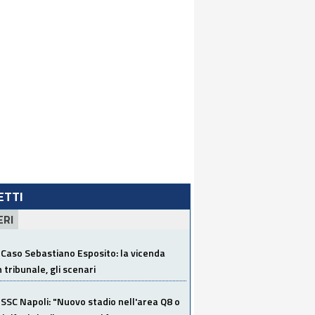
LETTI
ERI
Caso Sebastiano Esposito: la vicenda
n tribunale, gli scenari
SSC Napoli: "Nuovo stadio nell'area Q8 o