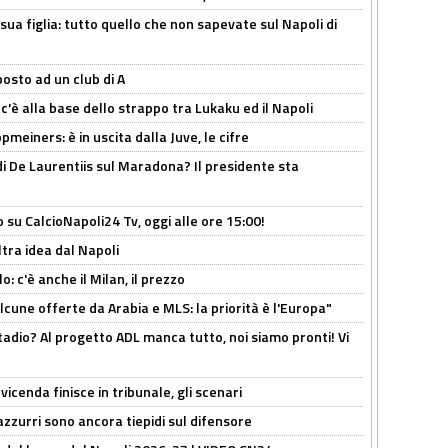
sua figlia: tutto quello che non sapevate sul Napoli di
osto ad un club di A
 c'è alla base dello strappo tra Lukaku ed il Napoli
meiners: è in uscita dalla Juve, le cifre
i De Laurentiis sul Maradona? Il presidente sta
o su CalcioNapoli24 Tv, oggi alle ore 15:00!
ltra idea dal Napoli
: c'è anche il Milan, il prezzo
alcune offerte da Arabia e MLS: la priorità è l'Europa"
adio? Al progetto ADL manca tutto, noi siamo pronti! Vi
icenda finisce in tribunale, gli scenari
 azzurri sono ancora tiepidi sul difensore