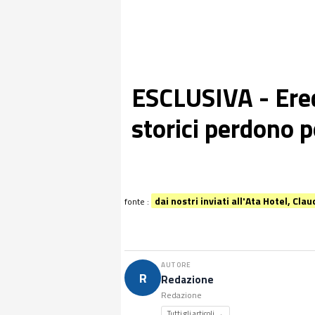
ESCLUSIVA - Ered
storici perdono p
dai nostri inviati all'Ata Hotel, Cl
fonte :
AUTORE
R
Redazione
Redazione
Tutti gli articoli →