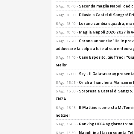
Seconda maglia Napoli dedica
6 Ago, 18:40 -
Diluvio a Castel di Sangro! P
6 Ago, 18:30 -
Lozano cambia squadra, ma re
6 Ago, 18:10 -
Maglia Napoli 2026 2027 in ve
6 Ago, 18:10 -
Corona annuncia: "Ho le prove
6 Ago, 17:20 -
addossare la colpa a lui e al suo entoura
Caso Esposito, Giuffredi: "Giu
6 Ago, 17:10 -
Melis"
Sky - Il Galatasaray presenta
6 Ago, 17:00 -
Oriali affiancherà Mancini in 
6 Ago, 16:45 -
Sorpresa a Castel di Sangro:
6 Ago, 16:30 -
CN24
Il Mattino: come sta McTomi
6 Ago, 16:15 -
notizie!
Ranking UEFA aggiornato: nuov
6 Ago, 16:05 -
Napoli, in attacco spunta Tel
6 Ago, 15:59 -