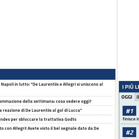
apoli in lutto: "De Laurentiis e Allegri si uniscono al
I PIÙ 
OGGI
I
rammazione della settimana: cosa vedere oggi?
#1
la reazione di De Laurentiis al gol di Lucca"
finisce i
ndes per sbloccare la trattativa Godts
o con Allegri! Avete visto il bel segnale dato da De
#2