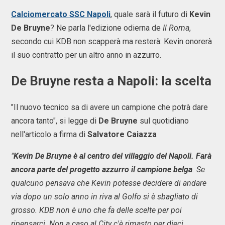
Calciomercato SSC Napoli
, quale sarà il futuro di
Kevin
De Bruyne
? Ne parla l'edizione odierna de
Il Roma
,
secondo cui KDB non scapperà ma resterà: Kevin onorerà
il suo contratto per un altro anno in azzurro.
De Bruyne resta a Napoli: la scelta
"Il nuovo tecnico sa di avere un campione che potrà dare
ancora tanto", si legge di
De Bruyne
sul quotidiano
nell'articolo a firma di
Salvatore Caiazza
"
Kevin De Bruyne è al centro del villaggio del Napoli. Farà
ancora parte del progetto azzurro il campione belga
. Se
qualcuno pensava che Kevin potesse decidere di andare
via dopo un solo anno in riva al Golfo si è sbagliato di
grosso. KDB non è uno che fa delle scelte per poi
ripensarci. Non a caso al City c'è rimasto per dieci