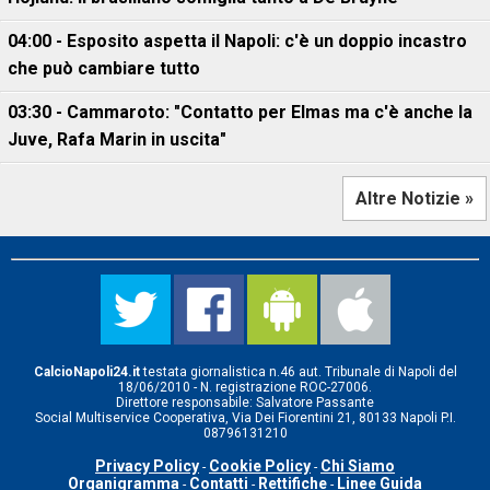
04:00 - Esposito aspetta il Napoli: c'è un doppio incastro
che può cambiare tutto
03:30 - Cammaroto: "Contatto per Elmas ma c'è anche la
Juve, Rafa Marin in uscita"
Altre Notizie »
CalcioNapoli24.it
testata giornalistica n.46 aut. Tribunale di Napoli del
18/06/2010 - N. registrazione ROC-27006.
Direttore responsabile: Salvatore Passante
Social Multiservice Cooperativa, Via Dei Fiorentini 21, 80133 Napoli P.I.
08796131210
Privacy Policy
Cookie Policy
Chi Siamo
-
-
Organigramma
Contatti
Rettifiche
Linee Guida
-
-
-