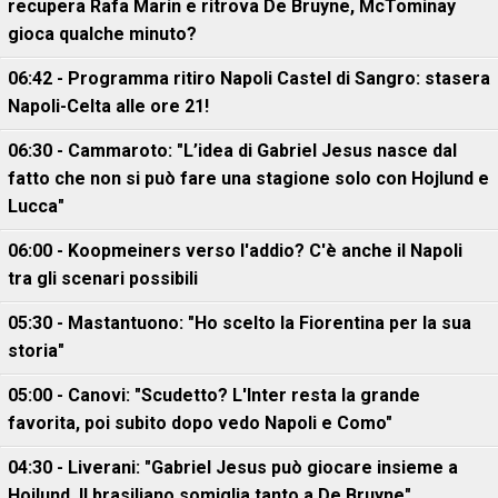
recupera Rafa Marin e ritrova De Bruyne, McTominay
gioca qualche minuto?
06:42 - Programma ritiro Napoli Castel di Sangro: stasera
Napoli-Celta alle ore 21!
06:30 - Cammaroto: "L’idea di Gabriel Jesus nasce dal
fatto che non si può fare una stagione solo con Hojlund e
Lucca"
06:00 - Koopmeiners verso l'addio? C'è anche il Napoli
tra gli scenari possibili
05:30 - Mastantuono: "Ho scelto la Fiorentina per la sua
storia"
05:00 - Canovi: "Scudetto? L'Inter resta la grande
favorita, poi subito dopo vedo Napoli e Como"
04:30 - Liverani: "Gabriel Jesus può giocare insieme a
Hojlund. Il brasiliano somiglia tanto a De Bruyne"