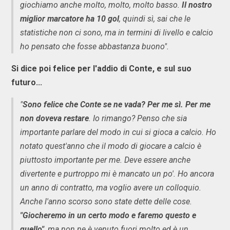
giochiamo anche molto, molto, molto basso.
Il nostro
miglior marcatore ha 10 gol
, quindi sì, sai che le
statistiche non ci sono, ma in termini di livello e calcio
ho pensato che fosse abbastanza buono".
Si dice poi felice per l'addio di Conte, e sul suo
futuro...
"
Sono felice che Conte se ne vada? Per me sì. Per me
non doveva restare
. Io rimango? Penso che sia
importante parlare del modo in cui si gioca a calcio. Ho
notato quest'anno che il modo di giocare a calcio è
piuttosto importante per me. Deve essere anche
divertente e purtroppo mi è mancato un po'. Ho ancora
un anno di contratto, ma voglio avere un colloquio.
Anche l'anno scorso sono state dette delle cose.
"Giocheremo in un certo modo e faremo questo e
quello"
, ma non ne è venuto fuori molto ed è un