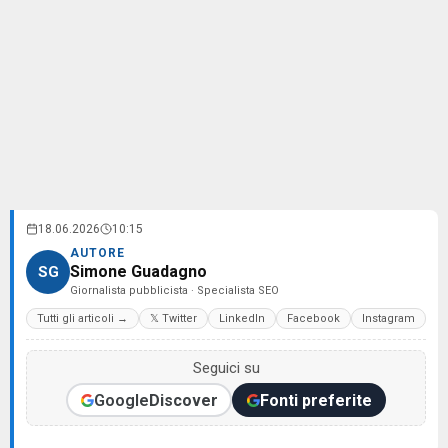
18.06.2026
10:15
AUTORE
Simone Guadagno
SG
Giornalista pubblicista · Specialista SEO
Tutti gli articoli →
𝕏 Twitter
LinkedIn
Facebook
Instagram
Seguici su
Google
Discover
Fonti preferite