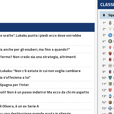
CLASS
#
Sq
1º
2º
3º
e scelte". Lukaku punta i piedi: ecco dove vorrebbe
4º
5º
rda anche per gli esuberi, ma fino a quando?"
6º
 fermo? Non credo sia una strategia, altrimenti
7º
8º
Lukaku: "Non c'è estate in cui non voglia cambiare
9º
a s'affeziona a lui"
10º
11º
 Spagna per l'Inter
12º
poli? Non è un passo indietro! Ma ecco da chi mi aspetto
13º
14º
i Olivera, è un ex Serie A
15º
ku: una destinazione prende quota in silenzio