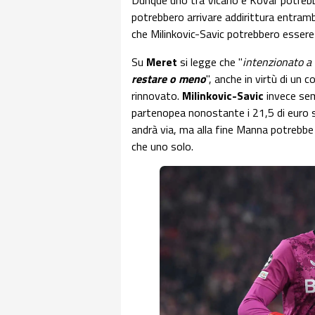
Dunque uno tra Vicario e Kovar potrebb
potrebbero arrivare addirittura entramb
che Milinkovic-Savic potrebbero essere
Su
Meret
si legge che "
intenzionato a 
restare o meno
", anche in virtù di un
rinnovato.
Milinkovic-Savic
invece sem
partenopea nonostante i 21,5 di euro sp
andrà via, ma alla fine Manna potrebbe
che uno solo.