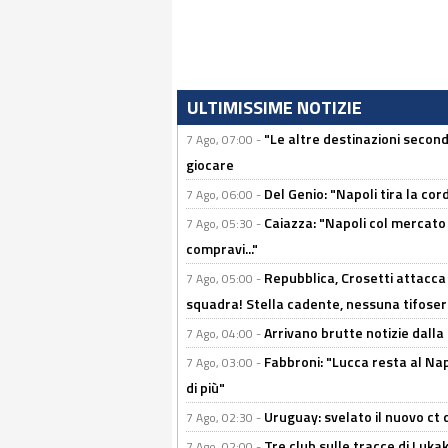
ULTIMISSIME NOTIZIE
"Le altre destinazioni second
7 Ago, 07:00 -
giocare
Del Genio: "Napoli tira la co
7 Ago, 06:00 -
Caiazza: "Napoli col mercato
7 Ago, 05:30 -
compravi..."
Repubblica, Crosetti attacca 
7 Ago, 05:00 -
squadra! Stella cadente, nessuna tifoseri
Arrivano brutte notizie dalla
7 Ago, 04:00 -
Fabbroni: "Lucca resta al Na
7 Ago, 03:00 -
di più"
Uruguay: svelato il nuovo ct d
7 Ago, 02:30 -
Tre club sulle tracce di Luka
7 Ago, 02:00 -