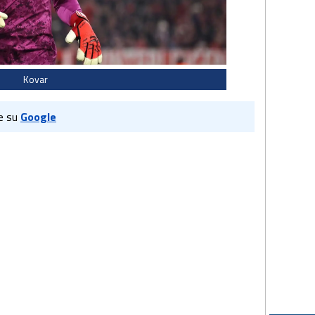
Kovar
e su
Google