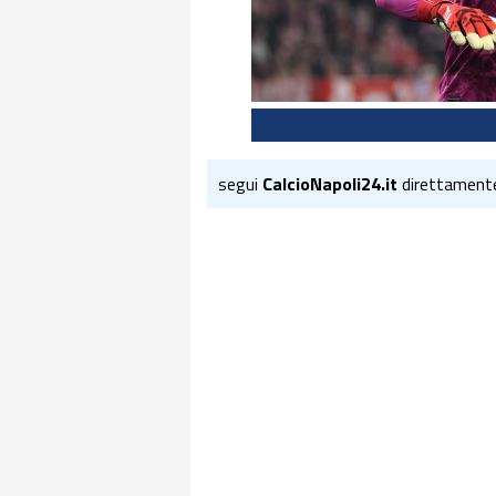
segui
CalcioNapoli24.it
direttament