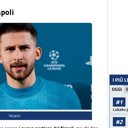
poli
I PIÙ 
OGGI
I
#1
Lukaku p
Vicario
#2