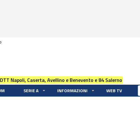
0
 DTT Napoli, Caserta, Avellino e Benevento e 84 Salerno
UM
SERIE A
INFORMAZIONI
WEB TV