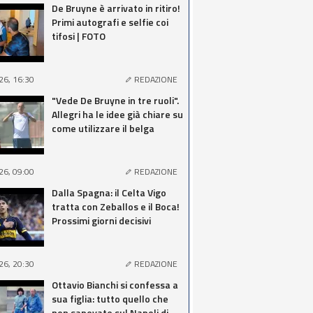
De Bruyne è arrivato in ritiro!
Primi autografi e selfie coi
tifosi | FOTO
26, 16:30
REDAZIONE
"Vede De Bruyne in tre ruoli".
Allegri ha le idee già chiare su
come utilizzare il belga
26, 09:00
REDAZIONE
Dalla Spagna: il Celta Vigo
tratta con Zeballos e il Boca!
Prossimi giorni decisivi
26, 20:30
REDAZIONE
Ottavio Bianchi si confessa a
sua figlia: tutto quello che
non sapevate sul Napoli di