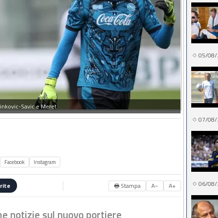
05/08/
linkovic-Savic e Meret
07/08/
Facebook
Instagram
06/08/
🖶 Stampa
A−
A+
rite
me notizie sul nuovo portiere