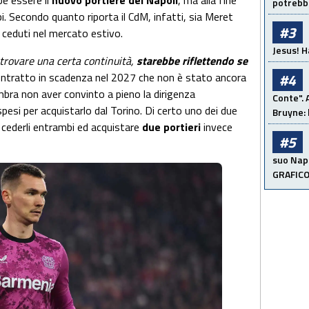
e essere il
nuovo portiere del Napoli
, ma alla fine
potrebbe
i. Secondo quanto riporta il CdM, infatti, sia Meret
#3
 ceduti nel mercato estivo.
Jesus! H
trovare una certa continuità,
starebbe riflettendo se
#4
 contratto in scadenza nel 2027 che non è stato ancora
bra non aver convinto a pieno la dirigenza
Conte". 
esi per acquistarlo dal Torino. Di certo uno dei due
Bruyne: 
 cederli entrambi ed acquistare
due portieri
invece
#5
suo Napo
GRAFIC