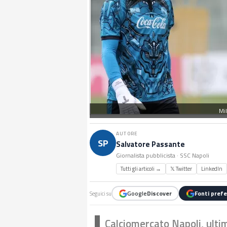
Mi
AUTORE
SP
Salvatore Passante
Giornalista pubblicista · SSC Napoli
Tutti gli articoli →
𝕏 Twitter
LinkedIn
Google
Discover
Fonti prefe
Seguici su
Calciomercato Napoli, ulti