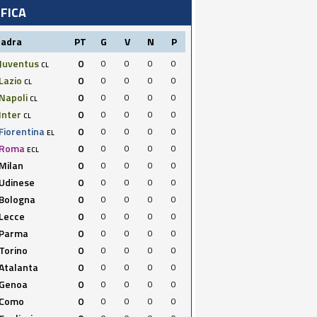
IFICA
uadra
PT
G
V
N
P
Juventus
0
0
0
0
0
CL
Lazio
0
0
0
0
0
CL
Napoli
0
0
0
0
0
CL
Inter
0
0
0
0
0
CL
Fiorentina
0
0
0
0
0
EL
Roma
0
0
0
0
0
ECL
Milan
0
0
0
0
0
Udinese
0
0
0
0
0
Bologna
0
0
0
0
0
Lecce
0
0
0
0
0
Parma
0
0
0
0
0
Torino
0
0
0
0
0
Atalanta
0
0
0
0
0
Genoa
0
0
0
0
0
Como
0
0
0
0
0