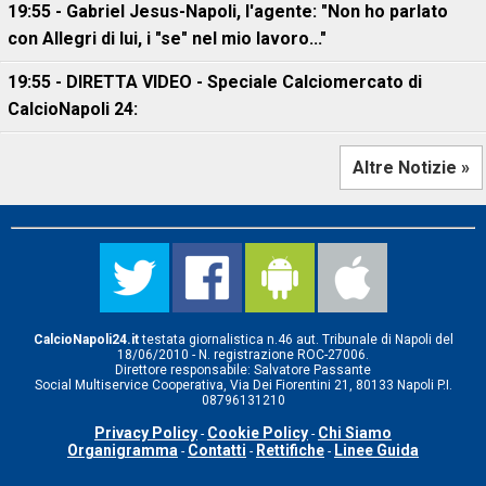
19:55 - Gabriel Jesus-Napoli, l'agente: "Non ho parlato
con Allegri di lui, i "se" nel mio lavoro..."
19:55 - DIRETTA VIDEO - Speciale Calciomercato di
CalcioNapoli 24:
Altre Notizie »
CalcioNapoli24.it
testata giornalistica n.46 aut. Tribunale di Napoli del
18/06/2010 - N. registrazione ROC-27006.
Direttore responsabile: Salvatore Passante
Social Multiservice Cooperativa, Via Dei Fiorentini 21, 80133 Napoli P.I.
08796131210
Privacy Policy
Cookie Policy
Chi Siamo
-
-
Organigramma
Contatti
Rettifiche
Linee Guida
-
-
-