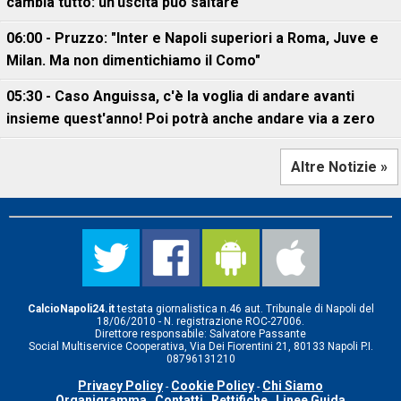
cambia tutto: un'uscita può saltare
06:00 - Pruzzo: "Inter e Napoli superiori a Roma, Juve e
Milan. Ma non dimentichiamo il Como"
05:30 - Caso Anguissa, c'è la voglia di andare avanti
insieme quest'anno! Poi potrà anche andare via a zero
Altre Notizie »
CalcioNapoli24.it
testata giornalistica n.46 aut. Tribunale di Napoli del
18/06/2010 - N. registrazione ROC-27006.
Direttore responsabile: Salvatore Passante
Social Multiservice Cooperativa, Via Dei Fiorentini 21, 80133 Napoli P.I.
08796131210
Privacy Policy
Cookie Policy
Chi Siamo
-
-
Organigramma
Contatti
Rettifiche
Linee Guida
-
-
-