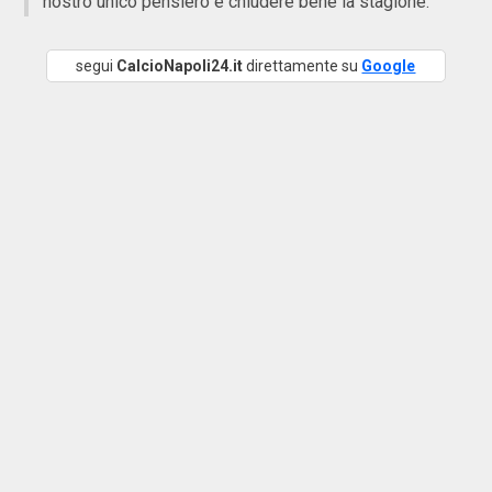
nostro unico pensiero è chiudere bene la stagione.
segui
CalcioNapoli24.it
direttamente su
Google