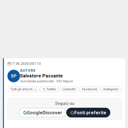
17.06.2026
07:10
AUTORE
Salvatore Passante
SP
Giornalista pubblicista · SSC Napoli
Tutti gli articoli →
𝕏 Twitter
LinkedIn
Facebook
Instagram
Seguici su
Google
Discover
Fonti preferite