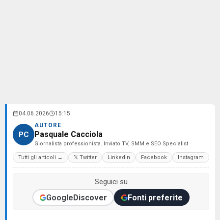
04.06.2026
15:15
AUTORE
Pasquale Cacciola
PC
Giornalista professionista. Inviato TV, SMM e SEO Specialist
Tutti gli articoli →
𝕏 Twitter
LinkedIn
Facebook
Instagram
Seguici su
Google
Discover
Fonti preferite