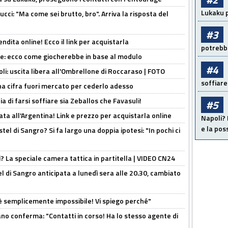
Lukaku p
cci: "Ma come sei brutto, bro". Arriva la risposta del
#3
ndita online! Ecco il link per acquistarla
potrebbe
yne: ecco come giocherebbe in base al modulo
#4
oli: uscita libera all'Ombrellone di Roccaraso | FOTO
soffiare
una cifra fuori mercato per cederlo adesso
ia di farsi soffiare sia Zeballos che Favasuli!
#5
ta all'Argentina! Link e prezzo per acquistarla online
Napoli? 
e la pos
el di Sangro? Si fa largo una doppia ipotesi: "In pochi ci
ri? La speciale camera tattica in partitella | VIDEO CN24
 di Sangro anticipata a lunedì sera alle 20.30, cambiato
è semplicemente impossibile! Vi spiego perché"
ano conferma: "Contatti in corso! Ha lo stesso agente di