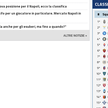
CLASS
a posizione per il Napoli, ecco la classifica
tifo per un giocatore in particolare. Mercato Napoli in
#
Sq
1º
rda anche per gli esuberi, ma fino a quando?"
2º
3º
ALTRE NOTIZIE »
4º
5º
6º
7º
8º
9º
10º
11º
12º
13º
14º
15º