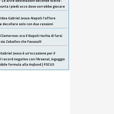
"Le altre destinazioni seconde scelte".
unta i piedi: ecco dove vorrebbe giocare
Idea Gabriel Jesus-Napoli: l'affare
 decollare solo con due cessioni
Clamoroso: ora il Napoli rischia di farsi
 sia Zeballos che Favasuli!
Gabriel Jesus è un'occasione per il
Il record negativo con l'Arsenal, ingaggio
sibile formula alla Hojlund | FOCUS