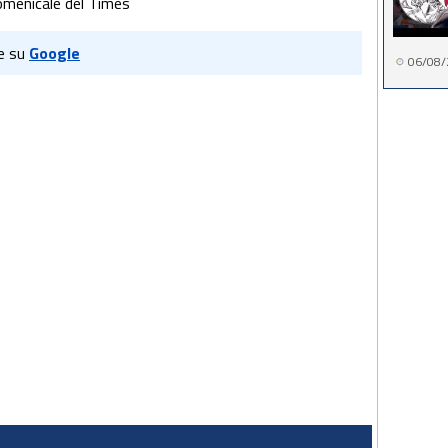
domenicale del Times
e su
Google
06/08/