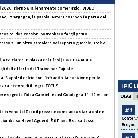
li 2026, giorno 8: allenamento pomeriggio | VIDEO
redi: "Vergogna, la parola 'estorsione' non fa parte del
sposito: due cessioni potrebbero fargli posto
 corso su un altro straniero nel reparto guardie: Totè e
, 4 calciatori in piazza coi tifosi | DIRETTA VIDEO
gli dell'offerta del Torino per Cajuste
 Napoli: il calcio con l'infradito, la punizione per le
I PIÙ 
ex calciatore di Allegri | FOCUS
nere segreta l'idea Gabriel Jesus! Guadagna 11-12 milioni
OGGI
I
#1
e in vendita! Ecco il prezzo e come acquistarla online
Conte". 
li piomba su Nayef Aguerd! È il Piano B se saltasse
Bruyne: 
#2
a su Lukaku, proseguono i contatti con l'entourage"