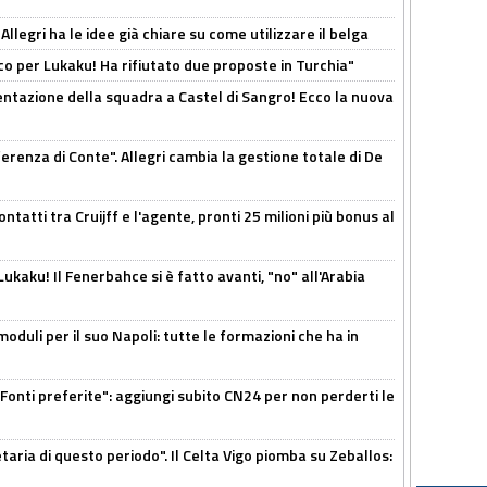
 Allegri ha le idee già chiare su come utilizzare il belga
o per Lukaku! Ha rifiutato due proposte in Turchia"
entazione della squadra a Castel di Sangro! Ecco la nuova
ferenza di Conte". Allegri cambia la gestione totale di De
ontatti tra Cruijff e l'agente, pronti 25 milioni più bonus al
kaku! Il Fenerbahce si è fatto avanti, "no" all'Arabia
moduli per il suo Napoli: tutte le formazioni che ha in
Fonti preferite": aggiungi subito CN24 per non perderti le
taria di questo periodo". Il Celta Vigo piomba su Zeballos: