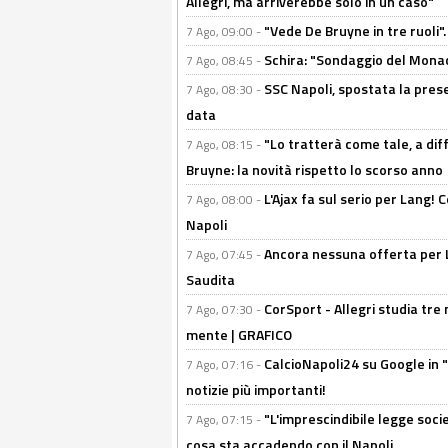
Allegri, ma arriverebbe solo in un caso"
"Vede De Bruyne in tre ruoli".
7 Ago, 09:00 -
Schira: "Sondaggio del Monac
7 Ago, 08:45 -
SSC Napoli, spostata la pres
7 Ago, 08:30 -
data
"Lo tratterà come tale, a dif
7 Ago, 08:15 -
Bruyne: la novità rispetto lo scorso anno
L'Ajax fa sul serio per Lang! C
7 Ago, 08:00 -
Napoli
Ancora nessuna offerta per Lu
7 Ago, 07:45 -
Saudita
CorSport - Allegri studia tre 
7 Ago, 07:30 -
mente | GRAFICO
CalcioNapoli24 su Google in "
7 Ago, 07:16 -
notizie più importanti!
"L'imprescindibile legge socie
7 Ago, 07:15 -
cosa sta accadendo con il Napoli