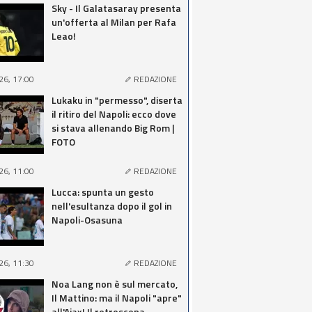
Sky - Il Galatasaray presenta
un'offerta al Milan per Rafa
Leao!
26, 17:00
REDAZIONE
Lukaku in "permesso", diserta
il ritiro del Napoli: ecco dove
si stava allenando Big Rom |
FOTO
26, 11:00
REDAZIONE
Lucca: spunta un gesto
nell'esultanza dopo il gol in
Napoli-Osasuna
26, 11:30
REDAZIONE
Noa Lang non è sul mercato,
Il Mattino: ma il Napoli "apre"
all'Ajax! Il retroscena