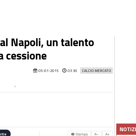
al Napoli, un talento
la cessione
05-01-2015
03:30
CALCIO MERCATO
NOTIZ
🖶 Stampa
A−
A+
rite