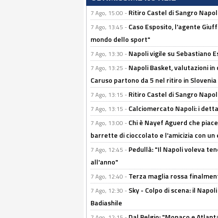
Ritiro Castel di Sangro Napo
7 Ago, 15:00 -
Caso Esposito, l'agente Giuff
7 Ago, 13:45 -
mondo dello sport"
Napoli vigile su Sebastiano E
7 Ago, 13:30 -
Napoli Basket, valutazioni in
7 Ago, 13:25 -
Caruso partono da 5 nel ritiro in Slovenia
Ritiro Castel di Sangro Napoli
7 Ago, 13:15 -
Calciomercato Napoli: i detta
7 Ago, 13:15 -
Chi è Nayef Aguerd che piace al
7 Ago, 13:00 -
barrette di cioccolato e l'amicizia con un 
Pedullà: "Il Napoli voleva te
7 Ago, 12:45 -
all'anno"
Terza maglia rossa finalment
7 Ago, 12:40 -
Sky - Colpo di scena: il Napo
7 Ago, 12:30 -
Badiashile
Dal Belgio: "Monaco e Atlant
7 Ago, 12:15 -