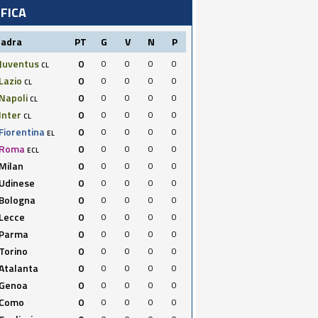
IFICA
uadra
PT
G
V
N
P
Juventus
0
0
0
0
0
CL
Lazio
0
0
0
0
0
CL
Napoli
0
0
0
0
0
CL
Inter
0
0
0
0
0
CL
Fiorentina
0
0
0
0
0
EL
Roma
0
0
0
0
0
ECL
Milan
0
0
0
0
0
Udinese
0
0
0
0
0
Bologna
0
0
0
0
0
Lecce
0
0
0
0
0
Parma
0
0
0
0
0
Torino
0
0
0
0
0
Atalanta
0
0
0
0
0
Genoa
0
0
0
0
0
Como
0
0
0
0
0