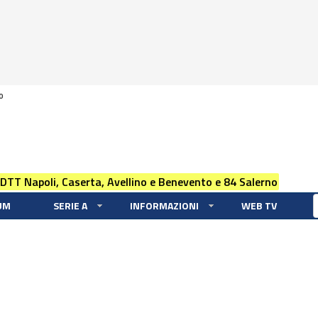
0
 DTT Napoli, Caserta, Avellino e Benevento e 84 Salerno
UM
SERIE A
INFORMAZIONI
WEB TV