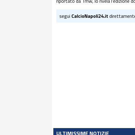
riportato da Tmw, lo rivela l'edizione 
segui
CalcioNapoli24.it
direttament
ULTIMISSIME NOTIZIE