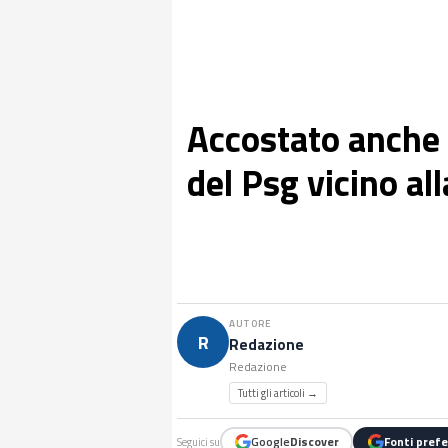
Accostato anche 
del Psg vicino al
AUTORE
R
Redazione
Redazione
Tutti gli articoli →
Google
Discover
Fonti prefe
Seguici su