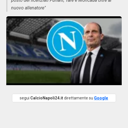
posto dei licenziati Furlani, Tare e Moncada oltre al
nuovo allenatore"
segui
CalcioNapoli24.it
direttamente su
Google