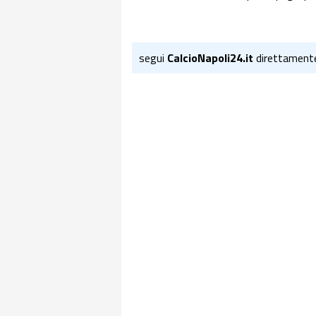
segui
CalcioNapoli24.it
direttament