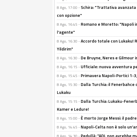
Schira: "Trattativa avanzata
8 Ago, 17:00 -
con opzione"
Romano e Moretto: "Napoli in
8 Ago, 16:45 -
l'agente"
Accordo totale con Lukaku! Ro
8 Ago, 16:30 -
Yildirim"
De Bruyne, Neres e Gilmour in
8 Ago, 16:30 -
Ufficiale: nuova avventura per
8 Ago, 16:15 -
Primavera Napoli-Portici 1-3,
8 Ago, 15:45 -
Dalla Turchia: il Fenerbahce 
8 Ago, 15:30 -
Lukaku
Dalla Turchia: Lukaku-Fenerba
8 Ago, 15:15 -
Kamer e Ledure!
È morto Jorge Messi: il padre
8 Ago, 15:00 -
Napoli-Celta non è solo un'am
8 Ago, 14:45 -
Pedullà: "ADL non avrebbe ma
8 Ago, 14:30 -