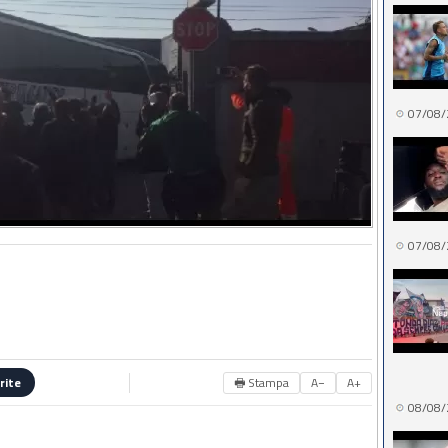
07/08/
07/08/
🖶 Stampa
A−
A+
rite
08/08/