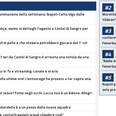
#2
ammazione della settimana: Napoli-Celta Vigo dalle
Moretto:
Yildirim"
çe, siamo ai dettagli: l'agente a Castel di Sangro per
#3
conferma
li in palla e che stasera potrebbero giocare dal 1' col
Fenerb
#4
Ieri da Castel di Sangro è arrivata una notizia da una
"Addio i
Fenerba
o in Tv e streaming: canale e orario
#5
elle ultime ore! L'entourage ha provato a far capire una
Napoli p
solo pr
el Jesus? Fumo negli occhi. Lucca non è un bidone. Allegri
bardella è a un passo dalla nuova squadra
, contatti avviati: si può chiudere così"