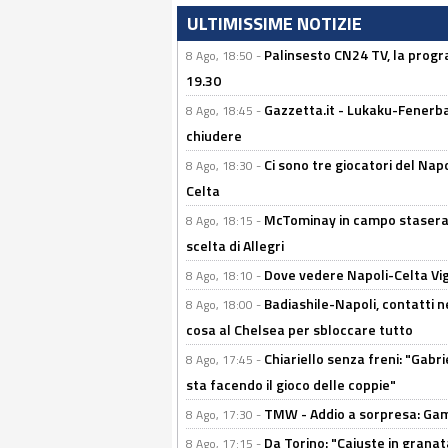
ULTIMISSIME NOTIZIE
Palinsesto CN24 TV, la progr
8 Ago, 18:50 -
19.30
Gazzetta.it - Lukaku-Fenerbah
8 Ago, 18:45 -
chiudere
Ci sono tre giocatori del Napo
8 Ago, 18:30 -
Celta
McTominay in campo stasera? 
8 Ago, 18:15 -
scelta di Allegri
Dove vedere Napoli-Celta Vig
8 Ago, 18:10 -
Badiashile-Napoli, contatti n
8 Ago, 18:00 -
cosa al Chelsea per sbloccare tutto
Chiariello senza freni: "Gabri
8 Ago, 17:45 -
sta facendo il gioco delle coppie"
TMW - Addio a sorpresa: Gam
8 Ago, 17:30 -
Da Torino: "Cajuste in granata
8 Ago, 17:15 -