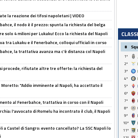
ate la reazione dei tifosi napoletani | VIDEO
ahce, il nodo è il prezzo: spunta la richiesta del belga
CLASS
re solo 4 milioni per Lukaku! Ecco la richiesta del Napoli
a tra Lukaku e il Fenerbahce, colloqui ufficiali in corso
#
Sq
bahce, la trattativa avanza ma c'è distanza col Napoli
1º
2º
 procede, rifiutate altre tre offerte: la richiesta del
3º
4º
Moretto: "Addio imminente al Napoli, ha accettato il
5º
6º
7º
mento al Fenerbahce, trattativa in corso con il Napoli
8º
hia: l'avvocato di Romelu ha incontrato il club, il Napoli
9º
10º
 a Castel di Sangro: evento cancellato? La SSC Napoli lo
11º
i
12º