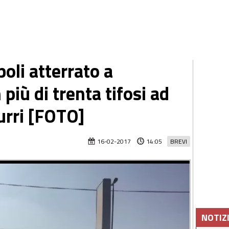
li atterrato a
più di trenta tifosi ad
urri [FOTO]
16-02-2017
14:05
BREVI
NOTIZ