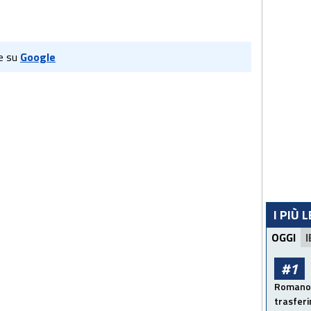
e su
Google
I PIÙ 
OGGI
I
#1
Romano: 
trasfer