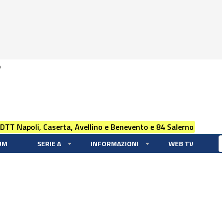
0
 DTT Napoli, Caserta, Avellino e Benevento e 84 Salerno
UM
SERIE A
INFORMAZIONI
WEB TV