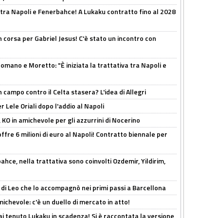
 tra Napoli e Fenerbahce! A Lukaku contratto fino al 2028
 corsa per Gabriel Jesus! C'è stato un incontro con
mano e Moretto: "È iniziata la trattativa tra Napoli e
 campo contro il Celta stasera? L'idea di Allegri
 Lele Oriali dopo l'addio al Napoli
 KO in amichevole per gli azzurrini di Nocerino
offre 6 milioni di euro al Napoli! Contratto biennale per
hce, nella trattativa sono coinvolti Ozdemir, Yildirim,
 di Leo che lo accompagnò nei primi passi a Barcellona
ichevole: c'è un duello di mercato in atto!
i tenuto Lukaku in scadenza! Si è raccontata la versione