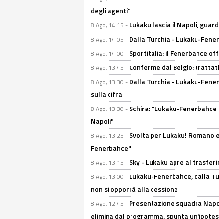
degli agenti"
Lukaku lascia il Napoli, guard
8 Ago, 14:15 -
Dalla Turchia - Lukaku-Fenerb
8 Ago, 14:05 -
Sportitalia: il Fenerbahce off
8 Ago, 14:00 -
Conferme dal Belgio: trattativ
8 Ago, 13:45 -
Dalla Turchia - Lukaku-Fener
8 Ago, 13:30 -
sulla cifra
Schira: "Lukaku-Fenerbahce si
8 Ago, 13:30 -
Napoli"
Svolta per Lukaku! Romano e 
8 Ago, 13:25 -
Fenerbahce"
Sky - Lukaku apre al trasferi
8 Ago, 13:15 -
Lukaku-Fenerbahce, dalla Turc
8 Ago, 13:00 -
non si opporrà alla cessione
Presentazione squadra Napoli
8 Ago, 12:45 -
elimina dal programma, spunta un'ipotes