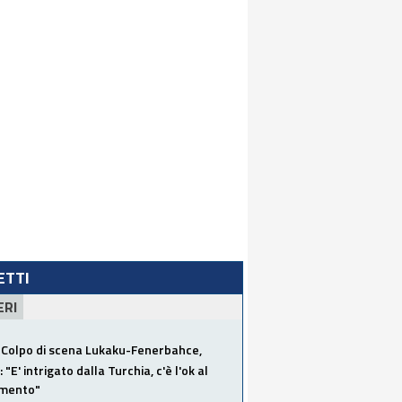
LETTI
ERI
Colpo di scena Lukaku-Fenerbahce,
"E' intrigato dalla Turchia, c'è l'ok al
imento"