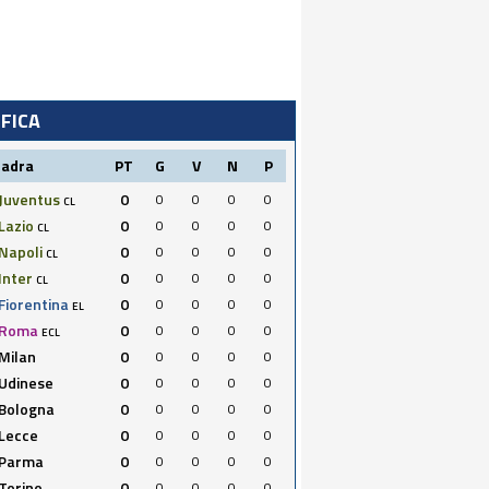
IFICA
uadra
PT
G
V
N
P
Juventus
0
0
0
0
0
CL
Lazio
0
0
0
0
0
CL
Napoli
0
0
0
0
0
CL
Inter
0
0
0
0
0
CL
Fiorentina
0
0
0
0
0
EL
Roma
0
0
0
0
0
ECL
Milan
0
0
0
0
0
Udinese
0
0
0
0
0
Bologna
0
0
0
0
0
Lecce
0
0
0
0
0
Parma
0
0
0
0
0
Torino
0
0
0
0
0