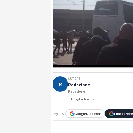
AUTORE
R
Redazione
Redazione
Tutti gli articoli →
Google
Discover
Fonti prefe
Seguici su