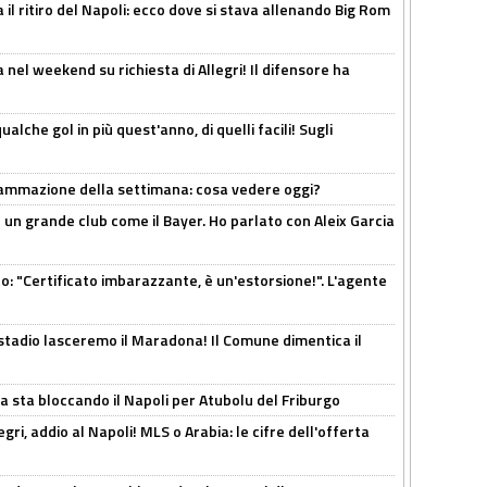
 il ritiro del Napoli: ecco dove si stava allenando Big Rom
 nel weekend su richiesta di Allegri! Il difensore ha
alche gol in più quest'anno, di quelli facili! Sugli
rammazione della settimana: cosa vedere oggi?
in un grande club come il Bayer. Ho parlato con Aleix Garcia
ito: "Certificato imbarazzante, è un'estorsione!". L'agente
 stadio lasceremo il Maradona! Il Comune dimentica il
a sta bloccando il Napoli per Atubolu del Friburgo
ri, addio al Napoli! MLS o Arabia: le cifre dell'offerta