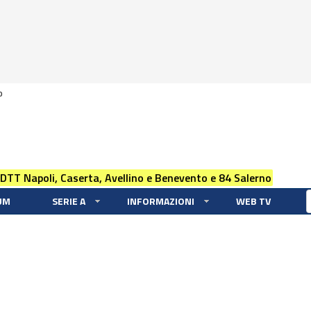
0
 DTT Napoli, Caserta, Avellino e Benevento e 84 Salerno
UM
SERIE A
INFORMAZIONI
WEB TV