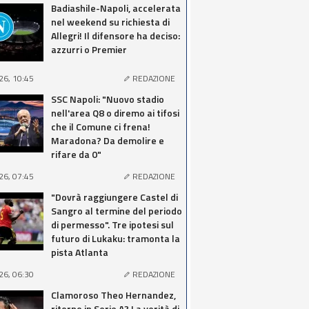
Badiashile-Napoli, accelerata
nel weekend su richiesta di
Allegri! Il difensore ha deciso:
azzurri o Premier
26, 10:45
REDAZIONE
SSC Napoli: "Nuovo stadio
nell'area Q8 o diremo ai tifosi
che il Comune ci frena!
Maradona? Da demolire e
rifare da 0"
26, 07:45
REDAZIONE
"Dovrà raggiungere Castel di
Sangro al termine del periodo
di permesso". Tre ipotesi sul
futuro di Lukaku: tramonta la
pista Atlanta
26, 06:30
REDAZIONE
Clamoroso Theo Hernandez,
ritorno in Serie A? La verità di