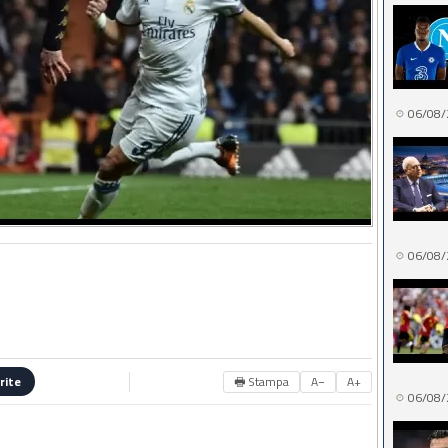
06/08/
06/08/
🖶 Stampa
A−
A+
rite
06/08/