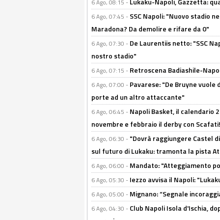
Lukaku-Napoli, Gazzetta: qu
6 Ago, 08:15 -
SSC Napoli: "Nuovo stadio nel
6 Ago, 07:45 -
Maradona? Da demolire e rifare da 0"
De Laurentiis netto: "SSC Nap
6 Ago, 07:30 -
nostro stadio"
Retroscena Badiashile-Napoli:
6 Ago, 07:15 -
Pavarese: "De Bruyne vuole d
6 Ago, 07:00 -
porte ad un altro attaccante"
Napoli Basket, il calendario
6 Ago, 06:45 -
novembre e febbraio il derby con Scafati!
"Dovrà raggiungere Castel di
6 Ago, 06:30 -
sul futuro di Lukaku: tramonta la pista A
Mandato: "Atteggiamento posi
6 Ago, 06:00 -
Iezzo avvisa il Napoli: "Lukaku
6 Ago, 05:30 -
Mignano: “Segnale incoraggi
6 Ago, 05:00 -
Club Napoli Isola d'Ischia, 
6 Ago, 04:30 -