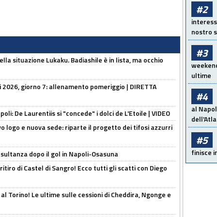
#2
interess
nostro s
#3
lla situazione Lukaku. Badiashile è in lista, ma occhio
weekend!
ultime
li 2026, giorno 7: allenamento pomeriggio | DIRETTA
#4
al Napol
apoli: De Laurentiis si "concede" i dolci de L'Etoile | VIDEO
dell'Atl
 logo e nuova sede: riparte il progetto dei tifosi azzurri
#5
finisce i
esultanza dopo il gol in Napoli-Osasuna
ritiro di Castel di Sangro! Ecco tutti gli scatti con Diego
 al Torino! Le ultime sulle cessioni di Cheddira, Ngonge e