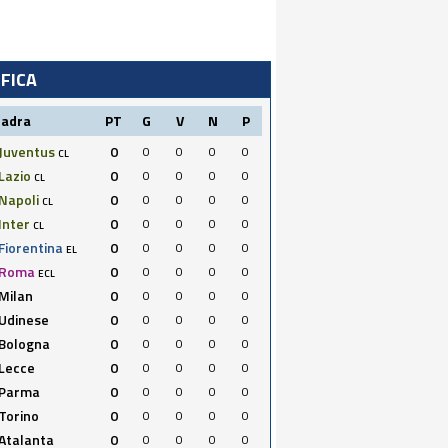
IFICA
uadra
PT
G
V
N
P
Juventus
0
0
0
0
0
CL
Lazio
0
0
0
0
0
CL
Napoli
0
0
0
0
0
CL
Inter
0
0
0
0
0
CL
Fiorentina
0
0
0
0
0
EL
Roma
0
0
0
0
0
ECL
Milan
0
0
0
0
0
Udinese
0
0
0
0
0
Bologna
0
0
0
0
0
Lecce
0
0
0
0
0
Parma
0
0
0
0
0
Torino
0
0
0
0
0
Atalanta
0
0
0
0
0