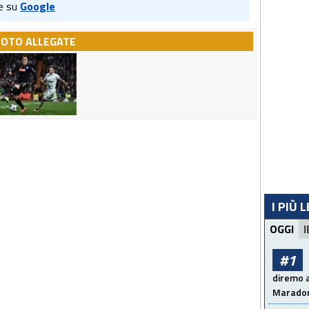
e su
Google
FOTO ALLEGATE
I PIÙ 
OGGI
I
#1
diremo a
Maradon