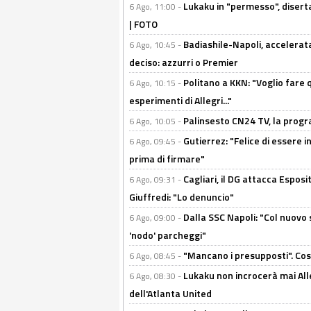
Lukaku in "permesso", diserta
6 Ago, 11:00 -
| FOTO
Badiashile-Napoli, accelerata
6 Ago, 10:45 -
deciso: azzurri o Premier
Politano a KKN: "Voglio fare qu
6 Ago, 10:15 -
esperimenti di Allegri..."
Palinsesto CN24 TV, la prog
6 Ago, 10:05 -
Gutierrez: "Felice di essere 
6 Ago, 09:45 -
prima di firmare"
Cagliari, il DG attacca Espos
6 Ago, 09:31 -
Giuffredi: "Lo denuncio"
Dalla SSC Napoli: "Col nuovo
6 Ago, 09:00 -
'nodo' parcheggi"
"Mancano i presupposti". Cos
6 Ago, 08:45 -
Lukaku non incrocerà mai Alleg
6 Ago, 08:30 -
dell'Atlanta United