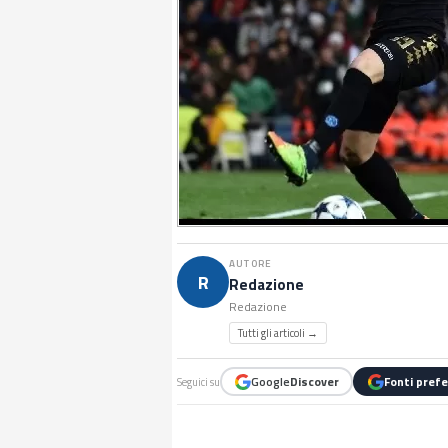
AUTORE
R
Redazione
Redazione
Tutti gli articoli →
Google
Discover
Fonti prefe
Seguici su