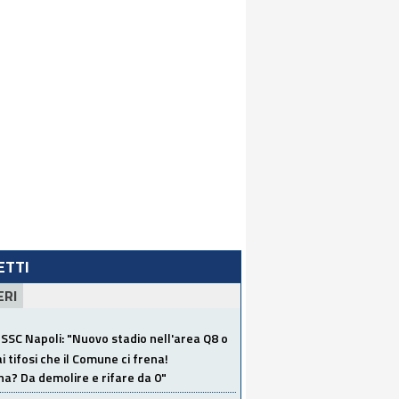
LETTI
ERI
SSC Napoli: "Nuovo stadio nell'area Q8 o
i tifosi che il Comune ci frena!
a? Da demolire e rifare da 0"