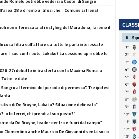
ando Romelu potrebbe vedersi a Castel di Sangro
l'area Q8 o diremo ai tifosi che il Comune ci frena!
CLASS
oli non interessata al restyling del Maradona, faremo il
#
Sq
 cosa filtra sull'affare da tutte le parti interessate
1º
are il suo contributo, Lukaku? La cessione aprirebbe le
2º
3º
4º
 2026-27: debutto in trasferta con la Maxima Roma, a
5º
 Tutte le date
6º
 Sangro al termine del periodo di permesso". Tre ipotesi
7º
tlanta
8º
tivo di De Bruyne, Lukaku? Situazione delineata"
9º
? Io lo terrei, chi prendi al suo posto?"
10º
11º
ante da De Bruyne, leader dentro e fuori dal campo"
12º
dopo Clementino anche Maurizio De Giovanni diventa socio
13º