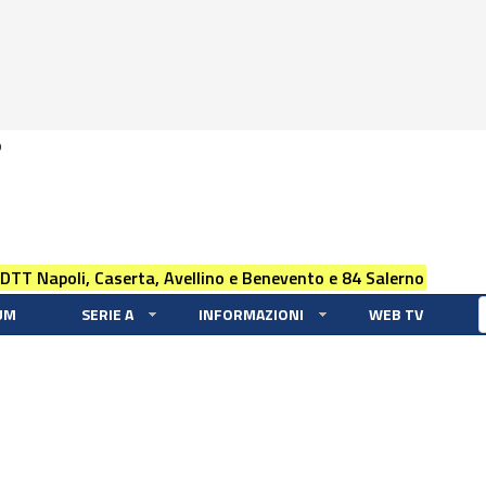
0
 DTT Napoli, Caserta, Avellino e Benevento e 84 Salerno
UM
SERIE A
INFORMAZIONI
WEB TV