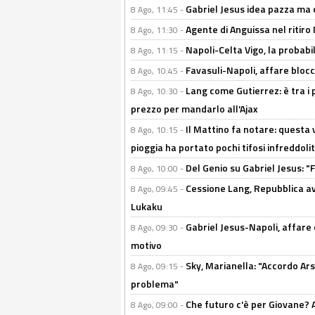
Gabriel Jesus idea pazza ma c
8 Ago, 11:45 -
Agente di Anguissa nel ritiro 
8 Ago, 11:30 -
Napoli-Celta Vigo, la probabi
8 Ago, 11:15 -
Favasuli-Napoli, affare bloc
8 Ago, 10:45 -
Lang come Gutierrez: è tra i p
8 Ago, 10:30 -
prezzo per mandarlo all'Ajax
Il Mattino fa notare: questa v
8 Ago, 10:15 -
pioggia ha portato pochi tifosi infreddolit
Del Genio su Gabriel Jesus: "F
8 Ago, 10:00 -
Cessione Lang, Repubblica avv
8 Ago, 09:45 -
Lukaku
Gabriel Jesus-Napoli, affare c
8 Ago, 09:30 -
motivo
Sky, Marianella: "Accordo Ars
8 Ago, 09:15 -
problema"
Che futuro c'è per Giovane? Al
8 Ago, 09:00 -