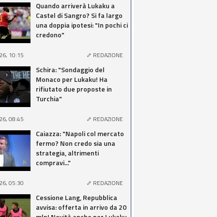
Quando arriverà Lukaku a
Castel di Sangro? Si fa largo
una doppia ipotesi: "In pochi ci
credono"
26, 10:15
REDAZIONE
Schira: "Sondaggio del
Monaco per Lukaku! Ha
rifiutato due proposte in
Turchia"
26, 08:45
REDAZIONE
Caiazza: "Napoli col mercato
fermo? Non credo sia una
strategia, altrimenti
compravi..."
26, 05:30
REDAZIONE
Cessione Lang, Repubblica
avvisa: offerta in arrivo da 20
mln! Novità anche per Lukaku