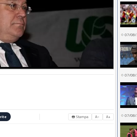
07/08/
07/08/
07/08/
🖶 Stampa
A−
A+
rite