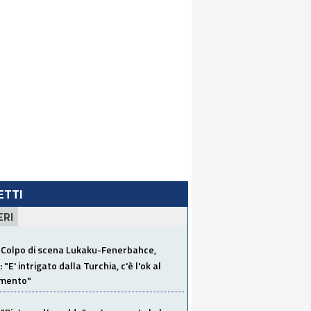
LETTI
ERI
Colpo di scena Lukaku-Fenerbahce,
"E' intrigato dalla Turchia, c'è l'ok al
imento"