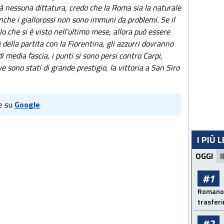
 nessuna dittatura, credo che la Roma sia la naturale
anche i giallorossi non sono immuni da problemi. Se il
lo che si è visto nell'ultimo mese, allora può essere
 della partita con la Fiorentina, gli azzurri dovranno
 media fascia, i punti si sono persi contro Carpi,
ve sono stati di grande prestigio, la vittoria a San Siro
e su
Google
I PIÙ 
OGGI
I
#1
Romano: 
trasfer
#2