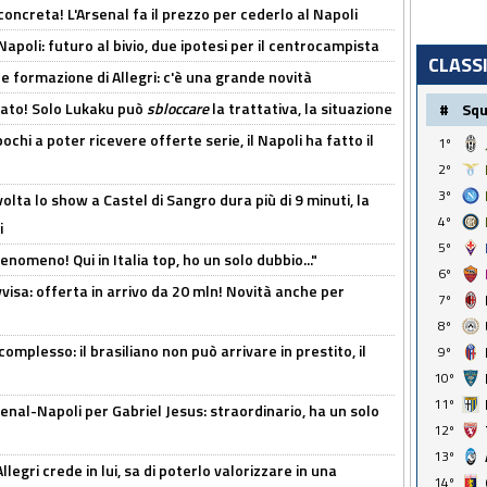
oncreta! L'Arsenal fa il prezzo per cederlo al Napoli
Napoli: futuro al bivio, due ipotesi per il centrocampista
CLASS
le formazione di Allegri: c'è una grande novità
cato! Solo Lukaku può
sbloccare
la trattativa, la situazione
#
Sq
ochi a poter ricevere offerte serie, il Napoli ha fatto il
1º
2º
3º
olta lo show a Castel di Sangro dura più di 9 minuti, la
4º
i
5º
enomeno! Qui in Italia top, ho un solo dubbio..."
6º
isa: offerta in arrivo da 20 mln! Novità anche per
7º
8º
omplesso: il brasiliano non può arrivare in prestito, il
9º
10º
11º
enal-Napoli per Gabriel Jesus: straordinario, ha un solo
12º
13º
legri crede in lui, sa di poterlo valorizzare in una
14º