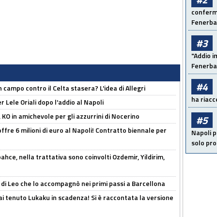
conferma
Fenerb
#3
"Addio i
Fenerba
#4
 campo contro il Celta stasera? L'idea di Allegri
ha riacce
 Lele Oriali dopo l'addio al Napoli
 KO in amichevole per gli azzurrini di Nocerino
#5
offre 6 milioni di euro al Napoli! Contratto biennale per
Napoli p
solo pr
hce, nella trattativa sono coinvolti Ozdemir, Yildirim,
 di Leo che lo accompagnò nei primi passi a Barcellona
i tenuto Lukaku in scadenza! Si è raccontata la versione