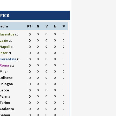
IFICA
uadra
PT
G
V
N
P
Juventus
0
0
0
0
0
CL
Lazio
0
0
0
0
0
CL
Napoli
0
0
0
0
0
CL
Inter
0
0
0
0
0
CL
Fiorentina
0
0
0
0
0
EL
Roma
0
0
0
0
0
ECL
Milan
0
0
0
0
0
Udinese
0
0
0
0
0
Bologna
0
0
0
0
0
Lecce
0
0
0
0
0
Parma
0
0
0
0
0
Torino
0
0
0
0
0
Atalanta
0
0
0
0
0
Genoa
0
0
0
0
0