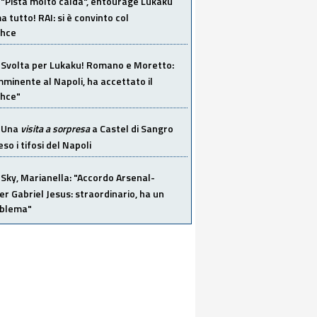
"Pista molto calda", entourage Lukaku
 tutto! RAI: si è convinto col
ahce
Svolta per Lukaku! Romano e Moretto:
mminente al Napoli, ha accettato il
hce"
Una
visita a sorpresa
a Castel di Sangro
so i tifosi del Napoli
Sky, Marianella: "Accordo Arsenal-
er Gabriel Jesus: straordinario, ha un
oblema"