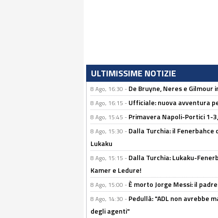
ULTIMISSIME NOTIZIE
De Bruyne, Neres e Gilmour in
8 Ago, 16:30 -
Ufficiale: nuova avventura per
8 Ago, 16:15 -
Primavera Napoli-Portici 1-3,
8 Ago, 15:45 -
Dalla Turchia: il Fenerbahce 
8 Ago, 15:30 -
Lukaku
Dalla Turchia: Lukaku-Fenerba
8 Ago, 15:15 -
Kamer e Ledure!
È morto Jorge Messi: il padre
8 Ago, 15:00 -
Pedullà: "ADL non avrebbe ma
8 Ago, 14:30 -
degli agenti"