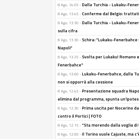
Dalla Turchia - Lukaku-Fenerb
8 Ago, 14:05 -
Conferme dal Belgio: trattativ
8 Ago, 13:45 -
Dalla Turchia - Lukaku-Fener
8 Ago, 13:30 -
sulla cifra
Schira: "Lukaku-Fenerbahce si
8 Ago, 13:30 -
Napoli"
Svolta per Lukaku! Romano e 
8 Ago, 13:25 -
Fenerbahce"
Lukaku-Fenerbahce, dalla Turc
8 Ago, 13:00 -
non si opporrà alla cessione
Presentazione squadra Napoli
8 Ago, 12:45 -
elimina dal programma, spunta un'ipotes
Prima uscita per Nocerino da
8 Ago, 12:30 -
contro il Portici | FOTO
"Sta morendo dalla voglia di 
8 Ago, 12:15 -
Il Torino vuole Cajuste, ma c
8 Ago, 12:00 -