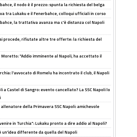
ahce, il nodo è il prezzo: spunta la richiesta del belga
a tra Lukaku e il Fenerbahce, colloqui ufficiali in corso
bahce, la trattativa avanza ma c'è distanza col Napoli
 procede, rifiutate altre tre offerte: la richiesta del
Moretto: "Addio imminente al Napoli, ha accettato il
hia: l'avvocato di Romelu ha incontrato il club, il Napoli
 a Castel di Sangro: evento cancellato? La SSC Napoli lo
i
 allenatore della Primavera SSC Napoli: amichevole
venire in Turchia": Lukaku pronto a dire addio al Napoli?
'è un'idea differente da quella del Napoli