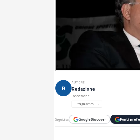
AUTORE
R
Redazione
Redazione
Tutti gli articoli →
Google
Discover
Fonti prefe
Seguici su